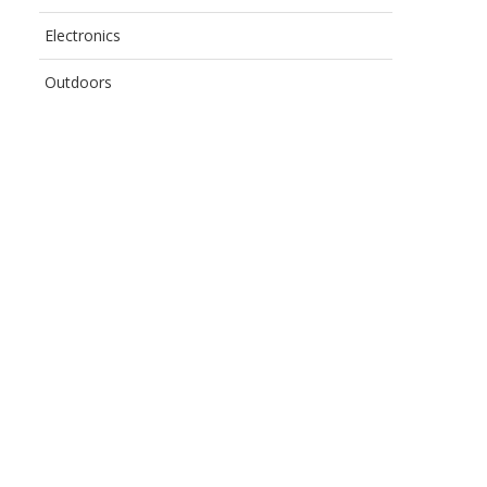
Electronics
Outdoors