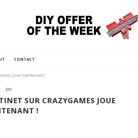
UT
CONTACT
yGames Joue maintenant !
DIY
TINET SUR CRAZYGAMES JOUE
TENANT !