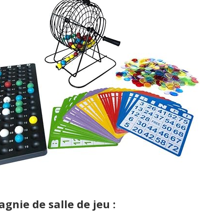
gnie de salle de jeu :