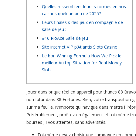
Quelles ressemblent leurs s formes en nos
casinos quelque peu de 2025?
Leurs finales s des jeux en compagnie de
salle de jeu :
#16 RioAce Salle de jeu
Site internet VIP p’Atlantis Slots Casino
Le bon Winning Formula How We Pick le
meilleur Au top Situation for Real Money
Slots
Jouer dans brique réel en appareil pour thunes 88 Bravo
non futur dans 88 Fortunes. Bien, votre transposition gra
sur ma feuille. N’importe qui navigue dans mettre í l’épr
Préférablement, profitez-en également et toi-même tro
bourses , ! vos attentes, sans adversités.
Toi-même devez choisir une campagne en compagni