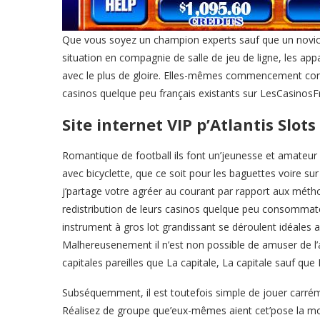
Que vous soyez un champion experts sauf que un novice,
situation en compagnie de salle de jeu de ligne, les app
avec le plus de gloire. Elles-mêmes commencement cons
casinos quelque peu français existants sur LesCasinosF
Site internet VIP p’Atlantis Slots
Romantique de football ils font un’jeunesse et amateur 
avec bicyclette, que ce soit pour les baguettes voire su
j’partage votre agréer au courant par rapport aux mét
redistribution de leurs casinos quelque peu consommate
instrument à gros lot grandissant se déroulent idéales a
Malhereusenement il n’est non possible de amuser de l’a
capitales pareilles que La capitale, La capitale sauf que
Subséquemment, il est toutefois simple de jouer carrémen
Réalisez de groupe que’eux-mêmes aient cet’pose la mo