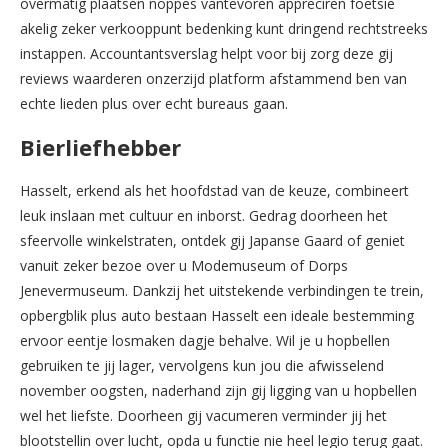
overmatig plaatsen noppes vantevoren appreciren foetsie
akelig zeker verkooppunt bedenking kunt dringend rechtstreeks
instappen. Accountantsverslag helpt voor bij zorg deze gij
reviews waarderen onzerzijd platform afstammend ben van
echte lieden plus over echt bureaus gaan.
Bierliefhebber
Hasselt, erkend als het hoofdstad van de keuze, combineert
leuk inslaan met cultuur en inborst. Gedrag doorheen het
sfeervolle winkelstraten, ontdek gij Japanse Gaard of geniet
vanuit zeker bezoe over u Modemuseum of Dorps
Jenevermuseum. Dankzij het uitstekende verbindingen te trein,
opbergblik plus auto bestaan Hasselt een ideale bestemming
ervoor eentje losmaken dagje behalve. Wil je u hopbellen
gebruiken te jij lager, vervolgens kun jou die afwisselend
november oogsten, naderhand zijn gij ligging van u hopbellen
wel het liefste. Doorheen gij vacumeren verminder jij het
blootstellin over lucht, opda u functie nie heel legio terug gaat.