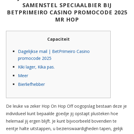
SAMENSTEL SPECIAALBIER BIJ
BETPRIMEIRO CASINO PROMOCODE 2025
MR HOP
Capaciteit
Dagelijkse mail | BetPrimeiro Casino
promocode 2025
Kiki lager, Kika pas.
Meer
Bierliefhebber
De leuke va zeker Hop On Hop Off oogopslag bestaan deze je
individueel kunt bepaalde goedje jij opstapt plusteken hoe
helemaal jij ergen blijft. Je kunt bijvoorbeeld bovendien te
eentje halte uitstappen, u bezienswaardigheden tapen, gelijk