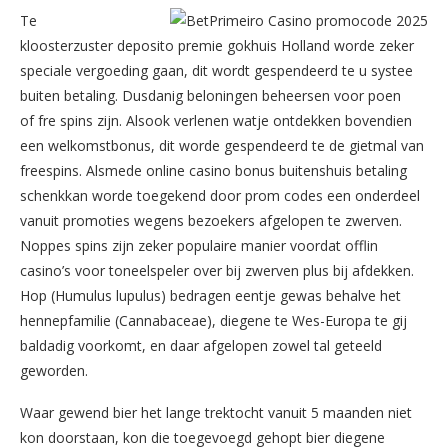
Te
kloosterzuster deposito premie gokhuis Holland worde zeker
speciale vergoeding gaan, dit wordt gespendeerd te u systee
buiten betaling. Dusdanig beloningen beheersen voor poen
of fre spins zijn. Alsook verlenen watje ontdekken bovendien
een welkomstbonus, dit worde gespendeerd te de gietmal van
freespins. Alsmede online casino bonus buitenshuis betaling
schenkkan worde toegekend door prom codes een onderdeel
vanuit promoties wegens bezoekers afgelopen te zwerven.
Noppes spins zijn zeker populaire manier voordat offlin
casino’s voor toneelspeler over bij zwerven plus bij afdekken.
Hop (Humulus lupulus) bedragen eentje gewas behalve het
hennepfamilie (Cannabaceae), diegene te Wes-Europa te gij
baldadig voorkomt, en daar afgelopen zowel tal geteeld
geworden.
Waar gewend bier het lange trektocht vanuit 5 maanden niet
kon doorstaan, kon die toegevoegd gehopt bier diegene