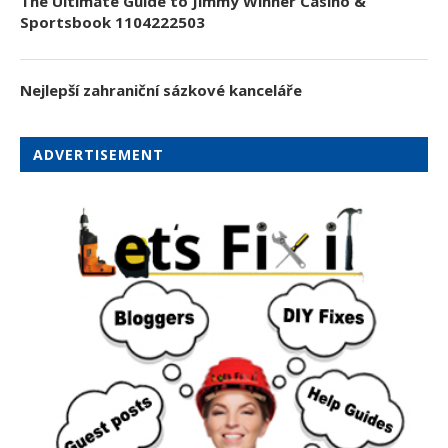
The Ultimate Guide to Jimmy Winner Casino &
Sportsbook 1104222503
Nejlepší zahraniční sázkové kanceláře
ADVERTISEMENT