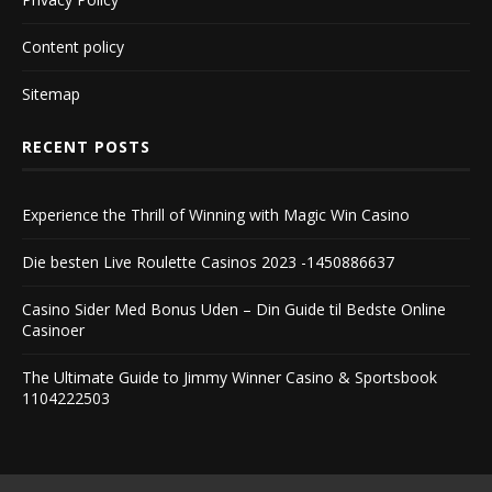
Content policy
Sitemap
RECENT POSTS
Experience the Thrill of Winning with Magic Win Casino
Die besten Live Roulette Casinos 2023 -1450886637
Casino Sider Med Bonus Uden – Din Guide til Bedste Online
Casinoer
The Ultimate Guide to Jimmy Winner Casino & Sportsbook
1104222503