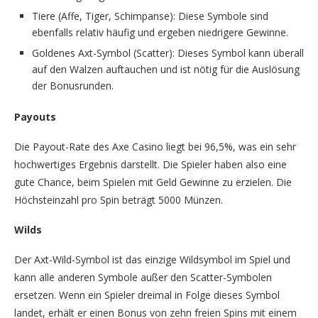
Tiere (Affe, Tiger, Schimpanse): Diese Symbole sind
ebenfalls relativ häufig und ergeben niedrigere Gewinne.
Goldenes Axt-Symbol (Scatter): Dieses Symbol kann überall
auf den Walzen auftauchen und ist nötig für die Auslösung
der Bonusrunden.
Payouts
Die Payout-Rate des Axe Casino liegt bei 96,5%, was ein sehr
hochwertiges Ergebnis darstellt. Die Spieler haben also eine
gute Chance, beim Spielen mit Geld Gewinne zu erzielen. Die
Höchsteinzahl pro Spin beträgt 5000 Münzen.
Wilds
Der Axt-Wild-Symbol ist das einzige Wildsymbol im Spiel und
kann alle anderen Symbole außer den Scatter-Symbolen
ersetzen. Wenn ein Spieler dreimal in Folge dieses Symbol
landet, erhält er einen Bonus von zehn freien Spins mit einem