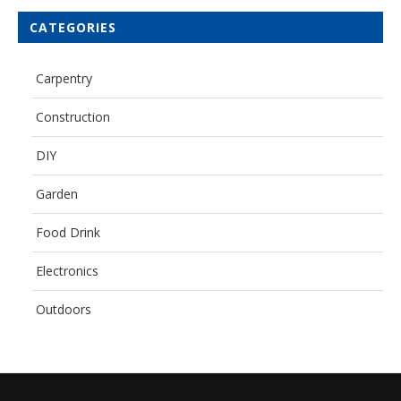
CATEGORIES
Carpentry
Construction
DIY
Garden
Food Drink
Electronics
Outdoors