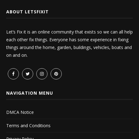
ABOUT LETSFIXIT
Let’s Fix it is an online community that exists so we can all help
each other fix things. Everyone has some experience in fixing
things around the home, garden, buildings, vehicles, boats and
on and on.
NAVIGATION MENU
DMCA Notice
Terms and Conditions
Privacy Policy