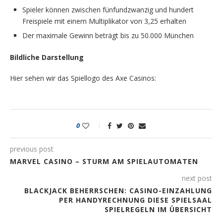
Spieler können zwischen fünfundzwanzig und hundert
Freispiele mit einem Multiplikator von 3,25 erhalten
Der maximale Gewinn beträgt bis zu 50.000 München
Bildliche Darstellung
Hier sehen wir das Spiellogo des Axe Casinos:
0
previous post
MARVEL CASINO – STURM AM SPIELAUTOMATEN
next post
BLACKJACK BEHERRSCHEN: CASINO-EINZAHLUNG
PER HANDYRECHNUNG DIESE SPIELSAAL
SPIELREGELN IM ÜBERSICHT