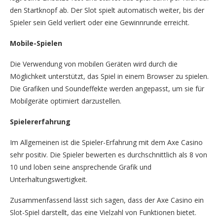
den Startknopf ab. Der Slot spielt automatisch weiter, bis der
Spieler sein Geld verliert oder eine Gewinnrunde erreicht.
Mobile-Spielen
Die Verwendung von mobilen Geräten wird durch die
Möglichkeit unterstützt, das Spiel in einem Browser zu spielen.
Die Grafiken und Soundeffekte werden angepasst, um sie für
Mobilgeräte optimiert darzustellen.
Spielererfahrung
Im Allgemeinen ist die Spieler-Erfahrung mit dem Axe Casino
sehr positiv. Die Spieler bewerten es durchschnittlich als 8 von
10 und loben seine ansprechende Grafik und
Unterhaltungswertigkeit.
Zusammenfassend lässt sich sagen, dass der Axe Casino ein
Slot-Spiel darstellt, das eine Vielzahl von Funktionen bietet.