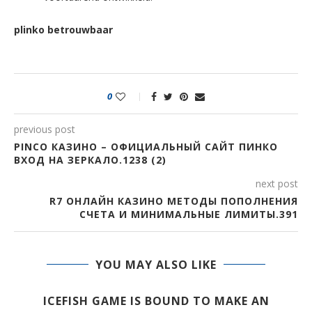
plinko betrouwbaar
0
previous post
PINCO КАЗИНО – ОФИЦИАЛЬНЫЙ САЙТ ПИНКО
ВХОД НА ЗЕРКАЛО.1238 (2)
next post
R7 ОНЛАЙН КАЗИНО МЕТОДЫ ПОПОЛНЕНИЯ
СЧЕТА И МИНИМАЛЬНЫЕ ЛИМИТЫ.391
YOU MAY ALSO LIKE
ICEFISH GAME IS BOUND TO MAKE AN