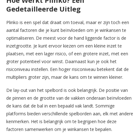
Hoe Werkt Plinko? Een
Gedetailleerde Uitleg
Plinko is een spel dat draait om toeval, maar er zijn toch een
aantal factoren die je kunt beïnvloeden om je winkansen te
optimaliseren. De meest voor de hand liggende factor is de
inzetgrootte. Je kunt ervoor kiezen om een kleine inzet te
plaatsen, met een lager risico, of een grotere inzet, met een
groter potentieel voor winst. Daarnaast kun je ook het
risiconiveau instellen. Een hoger risiconiveau betekent dat de
multipliers groter zijn, maar de kans om te winnen kleiner.
De lay-out van het spelbord is ook belangrijk. De positie van
de pinnen en de grootte van de vakken onderaan beïnvloeden
de kans dat de bal in een bepaald vak landt. Sommige
platforms bieden verschillende spelborden aan, elk met andere
kenmerken. Het is belangrijk om te begrijpen hoe deze
factoren samenwerken om je winkansen te bepalen.