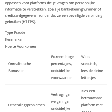
oppassen voor platforms die je vragen om persoonlijke
informatie te verstrekken, zoals je bankrekeningnummer of
creditcardgegevens, zonder dat ze een beveiligde verbinding
gebruiken (HTTPS).
Type Fraude
Kenmerken
Hoe te Voorkomen
Extreem hoge
Wees
Onrealistische
percentages,
sceptisch,
Bonussen
onduidelijke
lees de kleine
voorwaarden
lettertjes
Kies een
Vertragingen,
betrouwbaar
weigeringen,
Uitbetalingsproblemen
platform met
onduidelijke
goede