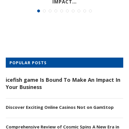
IMPACT...
POPULAR POSTS
icefish game Is Bound To Make An Impact In
Your Business
Discover Exciting Online Casinos Not on GamStop
Comprehensive Review of Cosmic Spins A New Era in