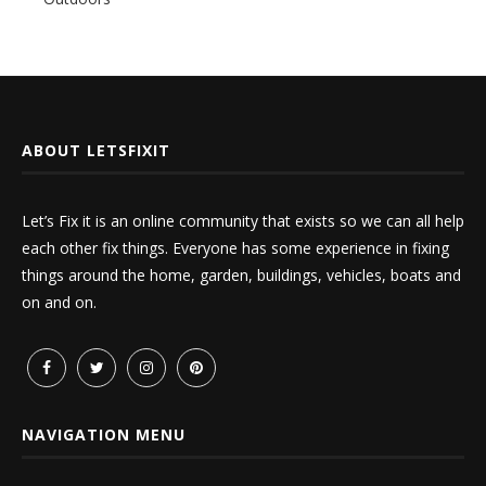
ABOUT LETSFIXIT
Let’s Fix it is an online community that exists so we can all help
each other fix things. Everyone has some experience in fixing
things around the home, garden, buildings, vehicles, boats and
on and on.
NAVIGATION MENU