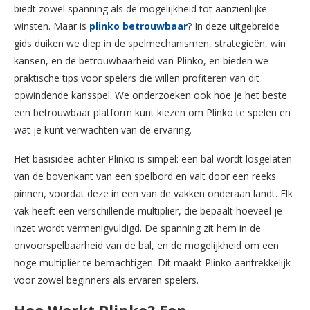
biedt zowel spanning als de mogelijkheid tot aanzienlijke
winsten. Maar is
plinko betrouwbaar
? In deze uitgebreide
gids duiken we diep in de spelmechanismen, strategieën, win
kansen, en de betrouwbaarheid van Plinko, en bieden we
praktische tips voor spelers die willen profiteren van dit
opwindende kansspel. We onderzoeken ook hoe je het beste
een betrouwbaar platform kunt kiezen om Plinko te spelen en
wat je kunt verwachten van de ervaring.
Het basisidee achter Plinko is simpel: een bal wordt losgelaten
van de bovenkant van een spelbord en valt door een reeks
pinnen, voordat deze in een van de vakken onderaan landt. Elk
vak heeft een verschillende multiplier, die bepaalt hoeveel je
inzet wordt vermenigvuldigd. De spanning zit hem in de
onvoorspelbaarheid van de bal, en de mogelijkheid om een
hoge multiplier te bemachtigen. Dit maakt Plinko aantrekkelijk
voor zowel beginners als ervaren spelers.