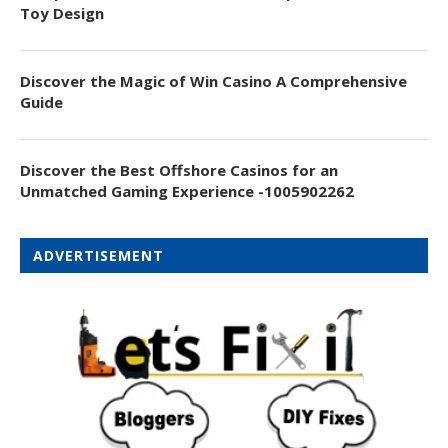
Toy Design
Discover the Magic of Win Casino A Comprehensive
Guide
Discover the Best Offshore Casinos for an
Unmatched Gaming Experience -1005902262
ADVERTISEMENT