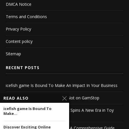
DMCA Notice
Terms and Conditions
Privacy Policy
Content policy
Sitemap
RECENT POSTS
icefish game Is Bound To Make An Impact In Your Business
Discover Exciting Online Casinos Not on GamStop
READ ALSO
icefish game Is Bound To
Comprehensive Review of Cosmic Spins A New Era in Toy
Make...
Design
Discover Exciting Online
Discover the Magic of Win Casino A Comprehensive Guide