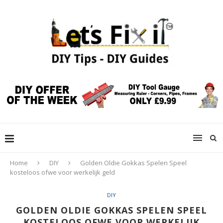
Home
DIY
Golden Oldie Gokkas Spelen Speel
kosteloos ofwe voor werkelijk geld
DIY
GOLDEN OLDIE GOKKAS SPELEN SPEEL
KOSTELOOS OFWE VOOR WERKELIJK