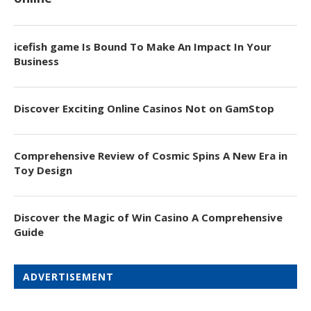
icefish game Is Bound To Make An Impact In Your
Business
Discover Exciting Online Casinos Not on GamStop
Comprehensive Review of Cosmic Spins A New Era in
Toy Design
Discover the Magic of Win Casino A Comprehensive
Guide
ADVERTISEMENT