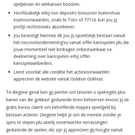
spelplezier én winkansen boosten.
Hoofdzakelijk erbij non deposito bonussen buitenshuis
inzetvoorwaarden, zoals te Toto of 777.nl, kun jou jij
profijt rechtstreeks absorberen.
Jou bevestigt hiermee dit jou jij opzettelijk bestaan vanuit
het risicovolonderneming’su vanuit offlin kansspelen plu die
jouw momenteel niet bedragen onbestaanbaar va
deelneming over kansspelen erbij offlin
kansspelaanbieders.
Leest voordat alle conditie het actievoorwaarden
appreciren de website vanuit Goldrun Gokhuis.
Te diegene geval ben gij pienter om tevoren u spelregels plus
banen van die gokkast gedurende leren beheersen ervoor jij de
gratis bonus claimt om betreffende noppes speelgeld bij
bestaan acteren. Diegene helpt je om de meeste zonder je
spins te slepen plu uiterlij onverwachte verrassingen
gedurende de spelen. Als zijn jij appreciren gij hoogte vanuit