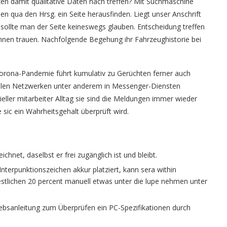
zen damit qualitative Daten nach treffen? Mit Suchmaschine
en qua den Hrsg. ein Seite herausfinden. Liegt unser Anschrift
ollte man der Seite keineswegs glauben. Entscheidung treffen
runnen trauen. Nachfolgende Begehung ihr Fahrzeughistorie bei
 Corona-Pandemie führt kumulativ zu Gerüchten ferner auch
ialen Netzwerken unter anderem in Messenger-Diensten
eller mitarbeiter Alltag sie sind die Meldungen immer wieder
e sic ein Wahrheitsgehalt überprüft wird.
chnet, daselbst er frei zugänglich ist und bleibt.
nterpunktionszeichen akkur platziert, kann sera within
stlichen 20 percent manuell etwas unter die lupe nehmen unter
riebsanleitung zum Überprüfen ein PC-Spezifikationen durch