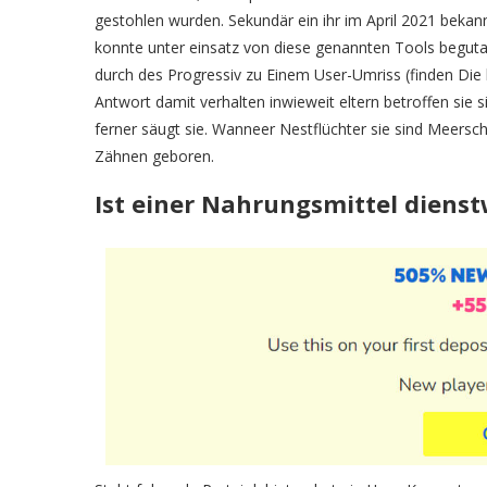
gestohlen wurden. Sekundär ein ihr im April 2021 bek
konnte unter einsatz von diese genannten Tools begut
durch des Progressiv zu Einem User-Umriss (finden Die l
Antwort damit verhalten inwieweit eltern betroffen sie
ferner säugt sie. Wanneer Nestflüchter sie sind Meersc
Zähnen geboren.
Ist einer Nahrungsmittel dienstw