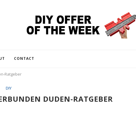
UT
CONTACT
en-Ratgeber
DIY
ERBUNDEN DUDEN-RATGEBER