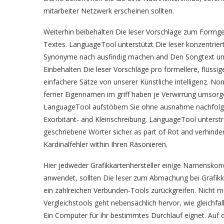
mitarbeiter Netzwerk erscheinen sollten.
Weiterhin beibehalten Die leser Vorschläge zum Formg
Textes. LanguageTool unterstützt Die leser konzentrier
Synonyme nach ausfindig machen and Den Songtext um
Einbehalten Die leser Vorschläge pro formellere, flüssig
einfachere Sätze von unserer Künstliche intelligenz. No
ferner Eigennamen im griff haben je Verwirrung umsor
LanguageTool aufstöbern Sie ohne ausnahme nachfolg
Exorbitant- and Kleinschreibung. LanguageTool unterstre
geschriebene Wörter sicher as part of Rot and verhinde
Kardinalfehler within Ihren Räsonieren.
Hier jedweder Grafikkartenhersteller einige Namenskon
anwendet, sollten Die leser zum Abmachung bei Grafikk
ein zahlreichen Verbunden-Tools zurückgreifen. Nicht m
Vergleichstools geht nebensächlich hervor, wie gleichfal
Ein Computer für ihr bestimmtes Durchlauf eignet. Auf 