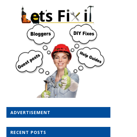
ADVERTISEMENT
RECENT POSTS