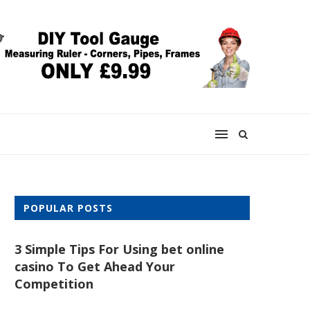
POPULAR POSTS
3 Simple Tips For Using bet online
casino To Get Ahead Your
Competition