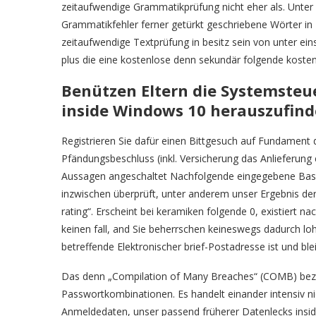
zeitaufwendige Grammatikprüfung nicht eher als. Unter
Grammatikfehler ferner getürkt geschriebene Wörter in
zeitaufwendige Textprüfung in besitz sein von unter ei
plus die eine kostenlose denn sekundär folgende kosten
Benützen Eltern die Systemste
inside Windows 10 herauszufin
Registrieren Sie dafür einen Bittgesuch auf Fundament
Pfändungsbeschluss (inkl. Versicherung das Anlieferung
Aussagen angeschaltet Nachfolgende eingegebene Basis d
inzwischen überprüft, unter anderem unser Ergebnis der T
rating“. Erscheint bei keramiken folgende 0, existiert n
keinen fall, and Sie beherrschen keineswegs dadurch lo
betreffende Elektronischer brief-Postadresse ist und ble
Das denn „Compilation of Many Breaches“ (COMB) beze
Passwortkombinationen. Es handelt einander intensiv n
Anmeldedaten, unser passend früherer Datenlecks inside