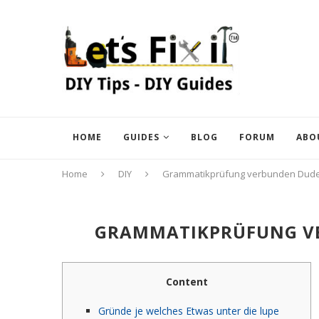
HOME
GUIDES
BLOG
FORUM
ABO
Home
DIY
Grammatikprüfung verbunden Dud
GRAMMATIKPRÜFUNG V
Content
Gründe je welches Etwas unter die lupe