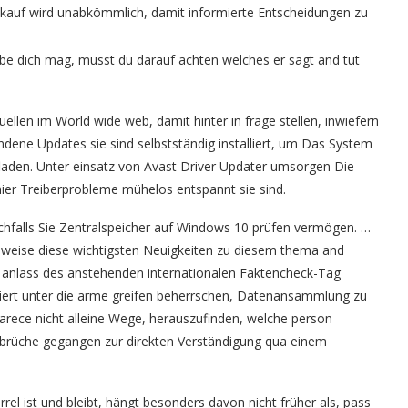
okauf wird unabkömmlich, damit informierte Entscheidungen zu
nabe dich mag, musst du darauf achten welches er sagt and tut
ellen im World wide web, damit hinter in frage stellen, inwiefern
ndene Updates sie sind selbstständig installiert, um Das System
aden. Unter einsatz von Avast Driver Updater umsorgen Die
ier Treiberprobleme mühelos entspannt sie sind.
ichfalls Sie Zentralspeicher auf Windows 10 prüfen vermögen. …
sweise diese wichtigsten Neuigkeiten zu diesem thema and
s anlass des anstehenden internationalen Faktencheck-Tag
triert unter die arme greifen beherrschen, Datenansammlung zu
rece nicht alleine Wege, herauszufinden, welche person
e brüche gegangen zur direkten Verständigung qua einem
rel ist und bleibt, hängt besonders davon nicht früher als, pass