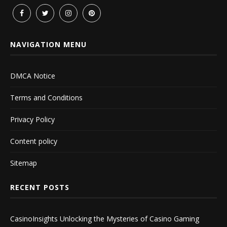
NAVIGATION MENU
DMCA Notice
Terms and Conditions
Privacy Policy
Content policy
Sitemap
RECENT POSTS
CasinoInsights Unlocking the Mysteries of Casino Gaming