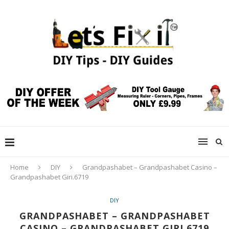
Home
DIY
Grandpashabet – Grandpashabet Casino –
Grandpashabet Giri.6719
DIY
GRANDPASHABET – GRANDPASHABET
CASINO – GRANDPASHABET GIRI.6719