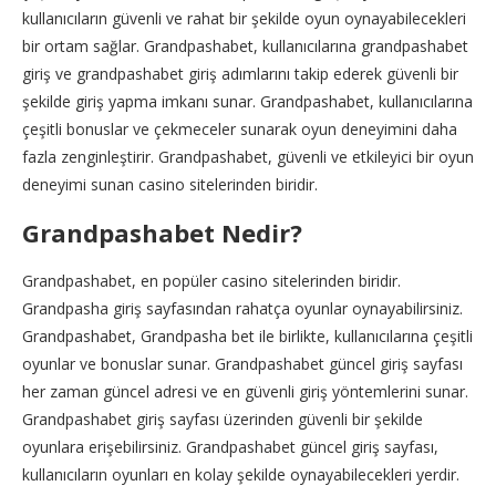
kullanıcıların güvenli ve rahat bir şekilde oyun oynayabilecekleri
bir ortam sağlar. Grandpashabet, kullanıcılarına grandpashabet
giriş ve grandpashabet giriş adımlarını takip ederek güvenli bir
şekilde giriş yapma imkanı sunar. Grandpashabet, kullanıcılarına
çeşitli bonuslar ve çekmeceler sunarak oyun deneyimini daha
fazla zenginleştirir. Grandpashabet, güvenli ve etkileyici bir oyun
deneyimi sunan casino sitelerinden biridir.
Grandpashabet Nedir?
Grandpashabet, en popüler casino sitelerinden biridir.
Grandpasha giriş sayfasından rahatça oyunlar oynayabilirsiniz.
Grandpashabet, Grandpasha bet ile birlikte, kullanıcılarına çeşitli
oyunlar ve bonuslar sunar. Grandpashabet güncel giriş sayfası
her zaman güncel adresi ve en güvenli giriş yöntemlerini sunar.
Grandpashabet giriş sayfası üzerinden güvenli bir şekilde
oyunlara erişebilirsiniz. Grandpashabet güncel giriş sayfası,
kullanıcıların oyunları en kolay şekilde oynayabilecekleri yerdir.