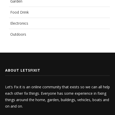
Garden
Food Drink
Electronics
Outdoors
ABOUT LETSFIXIT
Let’s Fix it is an online community that exists so we can all help
each other fix things. Everyone has some experience in fixing
things around the home, garden, buildings, vehicles, boats and
on and on.