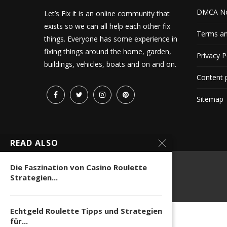
DMCA No
Let’s Fix it is an online community that
exists so we can all help each other fix
Terms an
things. Everyone has some experience in
fixing things around the home, garden,
Privacy P
buildings, vehicles, boats and on and on.
Content 
Sitemap
READ ALSO
Die Faszination von Casino Roulette
Strategien...
Echtgeld Roulette Tipps und Strategien
für...