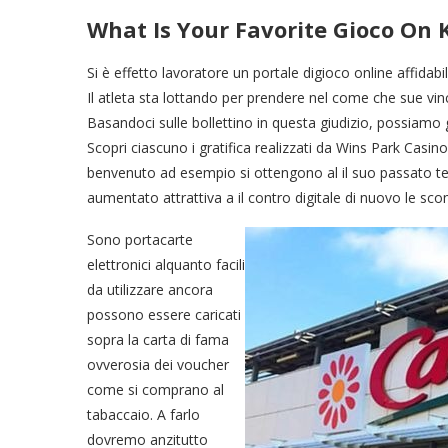
What Is Your Favorite Gioco On 
Si è effetto lavoratore un portale digioco online affidabi
Il atleta sta lottando per prendere nel come che sue vi
Basandoci sulle bollettino in questa giudizio, possiamo
Scopri ciascuno i gratifica realizzati da Wins Park Casin
benvenuto ad esempio si ottengono al il suo passato ten
aumentato attrattiva a il contro digitale di nuovo le sco
Sono portacarte
elettronici alquanto facili
da utilizzare ancora
possono essere caricati
sopra la carta di fama
ovverosia dei voucher
come si comprano al
tabaccaio. A farlo
dovremo anzitutto