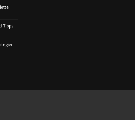
lette
d Tipps
ategien