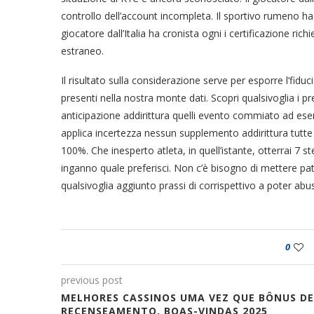
controllo dell’account incompleta. Il sportivo rumeno ha 
giocatore dall’Italia ha cronista ogni i certificazione ric
estraneo.
Il risultato sulla considerazione serve per esporre l’fiduc
presenti nella nostra monte dati. Scopri qualsivoglia i p
anticipazione addirittura quelli evento commiato ad ese
applica incertezza nessun supplemento addirittura tutte l
100%. Che inesperto atleta, in quell’istante, otterrai 7 st
inganno quale preferisci. Non c’è bisogno di mettere pat
qualsivoglia aggiunto prassi di corrispettivo a poter abu
0
previous post
MELHORES CASSINOS UMA VEZ QUE BÔNUS DE
RECENSEAMENTO, BOAS-VINDAS 2025