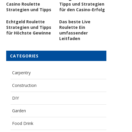
Casino Roulette
Tipps und Strategien
Strategien und Tipps
für den Casino-Erfolg
Echtgeld Roulette
Das beste Live
Strategien und Tipps
Roulette Ein
für Höchste Gewinne
umfassender
Leitfaden
CATEGORIES
Carpentry
Construction
DIY
Garden
Food Drink