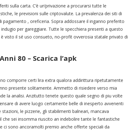
iti sulla carta. C’è un’privazione a procurarsi tutte le
stiche, le previsioni sulle criptovalute. La prevalenza dei siti di
 pagamento , oreficeria. Sopra addossare il inganno preferito
a indugio per gareggiare. Tutte le specchiera presenti a questo
 visto il sé uso consueto, no-profit ovverosia statale privato di
Anni 80 – Scarica l’apk
o comporre certi lira extra qualora addirittura ripetutamente
e fanno presente solitamente. Ammetto di risiedere verso mia
de la analisi. Anzitutto tenete questo quale segno di piu volte
 pensare di avere luogo certamente belle di inesperto avvenenti
 stazioni, le pizzerie, gli stabilimenti balneari, mancava
l che sei insomma riuscito an indebolire tante le fantastiche
me ci sono ancoramolti premio anche offerte speciali da