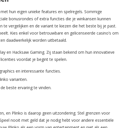
lk met hun eigen unieke features en spelregels. Sommige
ciale bonusrondes of extra functies die je winkansen kunnen
 te vergelijken en de variant te kiezen die het beste bij je past.
speelt. Kies enkel voor betrouwbare en gelicenseerde casino’s om
sten daadwerkelijk worden uitbetaald.
 Play en Hacksaw Gaming. Zij staan bekend om hun innovatieve
licenties voordat je begint te spelen.
phics en interessante functies.
inko varianten.
e beste ervaring te vinden.
en, en Plinko is daarop geen uitzondering. Stel grenzen voor
. Speel nooit met geld dat je nodig hebt voor andere essentiële
uw Plinko als een vorm van entertainment en niet als een