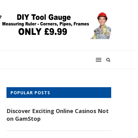
POPULAR POSTS
Discover Exciting Online Casinos Not
on GamStop