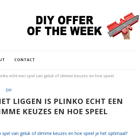
UT
CONTACT
s plinko echt een spel van geluk of slimme keuzes en hoe speel
DIY
 HET LIGGEN IS PLINKO ECHT EEN
LIMME KEUZES EN HOE SPEEL
 een spel van geluk of slimme keuzes en hoe speel je het optimaal?