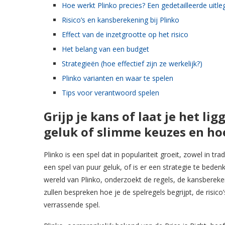
Hoe werkt Plinko precies? Een gedetailleerde uitle
Risico’s en kansberekening bij Plinko
Effect van de inzetgrootte op het risico
Het belang van een budget
Strategieën (hoe effectief zijn ze werkelijk?)
Plinko varianten en waar te spelen
Tips voor verantwoord spelen
Grijp je kans of laat je het lig
geluk of slimme keuzes en hoe
Plinko is een spel dat in populariteit groeit, zowel in tra
een spel van puur geluk, of is er een strategie te beden
wereld van Plinko, onderzoekt de regels, de kansbereke
zullen bespreken hoe je de spelregels begrijpt, de risico’
verrassende spel.