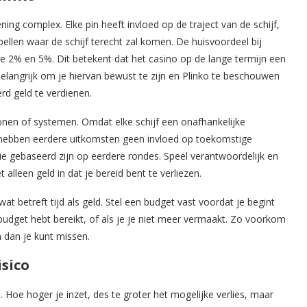
ning complex. Elke pin heeft invloed op de traject van de schijf,
llen waar de schijf terecht zal komen. De huisvoordeel bij
de 2% en 5%. Dit betekent dat het casino op de lange termijn een
 belangrijk om je hiervan bewust te zijn en Plinko te beschouwen
rd geld te verdienen.
onen of systemen. Omdat elke schijf een onafhankelijke
jn, hebben eerdere uitkomsten geen invloed op toekomstige
ie gebaseerd zijn op eerdere rondes. Speel verantwoordelijk en
lleen geld in dat je bereid bent te verliezen.
wat betreft tijd als geld. Stel een budget vast voordat je begint
budget hebt bereikt, of als je je niet meer vermaakt. Zo voorkom
n dan je kunt missen.
isico
o. Hoe hoger je inzet, des te groter het mogelijke verlies, maar