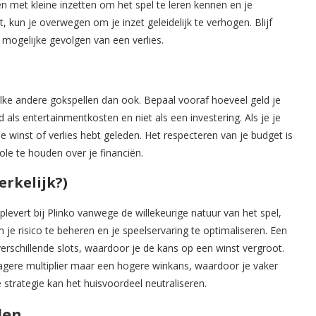
n met kleine inzetten om het spel te leren kennen en je
t, kun je overwegen om je inzet geleidelijk te verhogen. Blijf
 mogelijke gevolgen van een verlies.
welke andere gokspellen dan ook. Bepaal vooraf hoeveel geld je
 als entertainmentkosten en niet als een investering. Als je je
e winst of verlies hebt geleden. Het respecteren van je budget is
le te houden over je financiën.
erkelijk?)
levert bij Plinko vanwege de willekeurige natuur van het spel,
 je risico te beheren en je speelservaring te optimaliseren. Een
 verschillende slots, waardoor je de kans op een winst vergroot.
lagere multiplier maar een hogere winkans, waardoor je vaker
strategie kan het huisvoordeel neutraliseren.
len