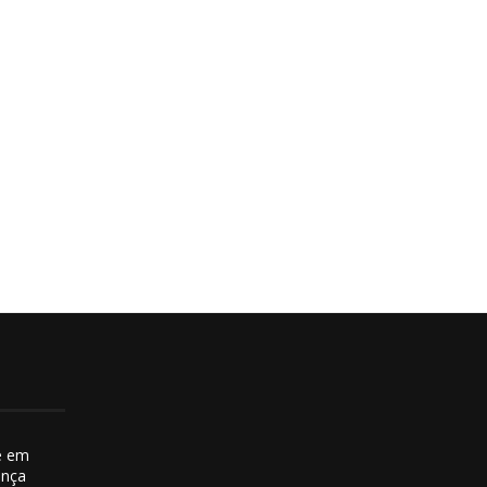
DISCOVER PAYPAL CASINOS
CASINOINSIGHTS UNLOCK
NOT REGISTERED WITH
THE MYSTERIES OF CAS
GAMSTOP
GAMING
e em
ança