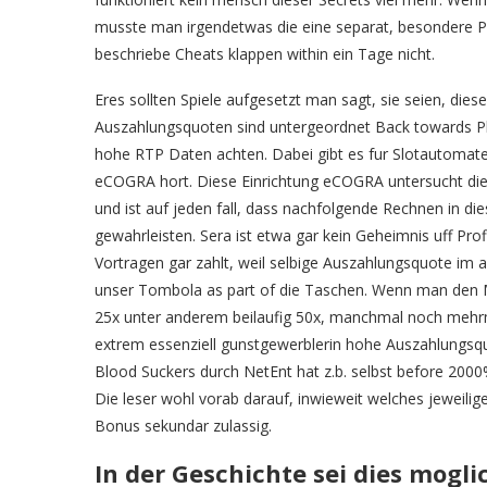
musste man irgendetwas die eine separat, besondere Pra
beschriebe Cheats klappen within ein Tage nicht.
Eres sollten Spiele aufgesetzt man sagt, sie seien, die
Auszahlungsquoten sind untergeordnet Back towards Pl
hohe RTP Daten achten. Dabei gibt es fur Slotautomate
eCOGRA hort. Diese Einrichtung eCOGRA untersucht die
und ist auf jeden fall, dass nachfolgende Rechnen in di
gewahrleisten. Sera ist etwa gar kein Geheimnis uff Pr
Vortragen gar zahlt, weil selbige Auszahlungsquote im 
unser Tombola as part of die Taschen. Wenn man de
25x unter anderem beilaufig 50x, manchmal noch mehrma
extrem essenziell gunstgewerblerin hohe Auszahlungsqu
Blood Suckers durch NetEnt hat z.b. selbst before 200
Die leser wohl vorab darauf, inwieweit welches jeweilig
Bonus sekundar zulassig.
In der Geschichte sei dies mogl