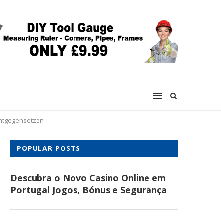
entgegensetzen
POPULAR POSTS
Descubra o Novo Casino Online em
Portugal Jogos, Bónus e Segurança