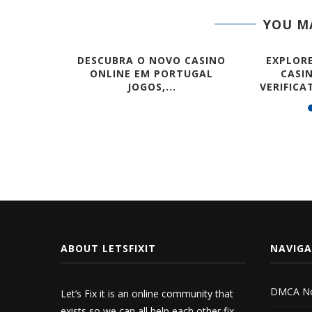
YOU MA
UIDE TO
DESCUBRA O NOVO CASINO
EXPLOR
INO &...
ONLINE EM PORTUGAL
CASI
JOGOS,...
VERIFICA
ABOUT LETSFIXIT
NAVIG
DMCA No
Let’s Fix it is an online community that
exists so we can all help each other fix