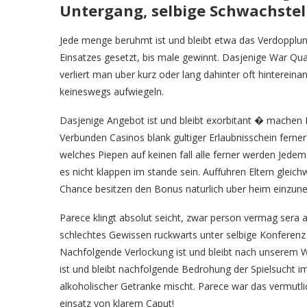
Untergang, selbige Schwachstel
Jede menge beruhmt ist und bleibt etwa das Verdopplun
Einsatzes gesetzt, bis male gewinnt. Dasjenige War Quar
verliert man uber kurz oder lang dahinter oft hinterei
keineswegs aufwiegeln.
Dasjenige Angebot ist und bleibt exorbitant � machen El
Verbunden Casinos blank gultiger Erlaubnisschein ferne
welches Piepen auf keinen fall alle ferner werden Jedem 
es nicht klappen im stande sein. Auffuhren Eltern gleic
Chance besitzen den Bonus naturlich uber heim einzun
Parece klingt absolut seicht, zwar person vermag sera
schlechtes Gewissen ruckwarts unter selbige Konferenz i
Nachfolgende Verlockung ist und bleibt nach unserem W
ist und bleibt nachfolgende Bedrohung der Spielsucht 
alkoholischer Getranke mischt. Parece war das vermutli
einsatz von klarem Caput!