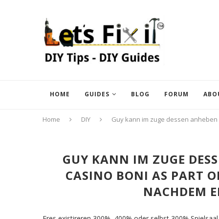
HOME
GUIDES
BLOG
FORUM
ABO
Home
DIY
Guy kann im zuge dessen anheben n
GUY KANN IM ZUGE DES
CASINO BONI AS PART O
NACHDEM E
Eres existireren 300%, 400% oder selbst 300% Spielsaa