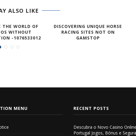
Y ALSO LIKE
E THE WORLD OF
DISCOVERING UNIQUE HORSE
NOS WITHOUT
RACING SITES NOT ON
TION -1076533012
GAMSTOP
ATION MENU
RECENT POSTS
tice
Descubra o Novo Casino Onlin
Portugal Jogos, Bónus e Segur