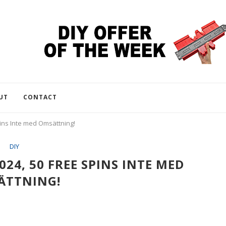
UT
CONTACT
pins Inte med Omsättning!
DIY
024, 50 FREE SPINS INTE MED
ÄTTNING!