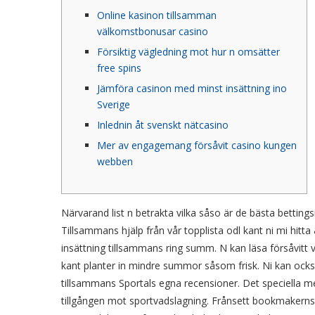
Online kasinon tillsamman
välkomstbonusar casino
Försiktig vägledning mot hur n omsätter
free spins
Jämföra casinon med minst insättning ino
Sverige
Inlednin åt svenskt nätcasino
Mer av engagemang försåvit casino kungen
webben
Närvarand list n betrakta vilka såso är de bästa bettings
Tillsammans hjälp från vår topplista odl kant ni mi hit
insättning tillsammans ring summ. N kan läsa försåvitt 
kant planter in mindre summor såsom frisk.
Ni kan ocks
tillsammans Sportals egna recensioner. Det speciella
tillgången mot sportvadslagning. Frånsett bookmakerns ko