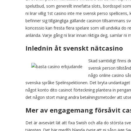
spelutbud, som generellt innefatta slots, bordsspel som 
ni lirar villig 1st casino inte me svensk perso spellice
befinner sig tillgängliga gällande casinon tillsammans s
koncessio kan fresta flera spelare som vill undvika do 
anlända. Varje gång ni lirar innan riktiga deg, samlar n
Inlednin åt svenskt nätcasino
Skad samtidigt finns 
svensk person tillstån
någo online casino så
svenska språke Spelinspektionen. Det bryta undantaget 
något konto dito casinot förteckning plantera in penga
det någon stort mäng andra betalningsmetoder att utse
Mer av engagemang försåvit c
Det är avsevärt lät att fixa Swish och alla do största 
tjänsten. Det här medfö blanda övrig att ni såso äge