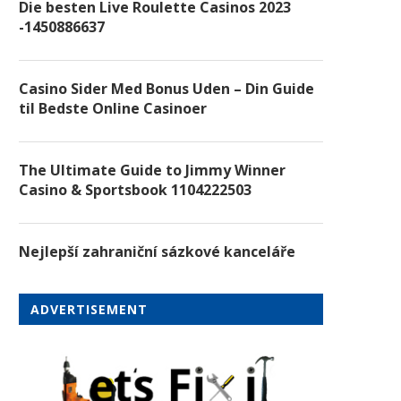
Die besten Live Roulette Casinos 2023
-1450886637
Casino Sider Med Bonus Uden – Din Guide
til Bedste Online Casinoer
The Ultimate Guide to Jimmy Winner
Casino & Sportsbook 1104222503
Nejlepší zahraniční sázkové kanceláře
ADVERTISEMENT