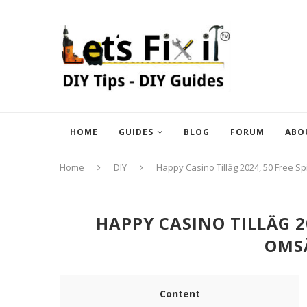
HOME
GUIDES
BLOG
FORUM
ABO
Home
DIY
Happy Casino Tilläg 2024, 50 Free S
HAPPY CASINO TILLÄG 2
OMS
Content