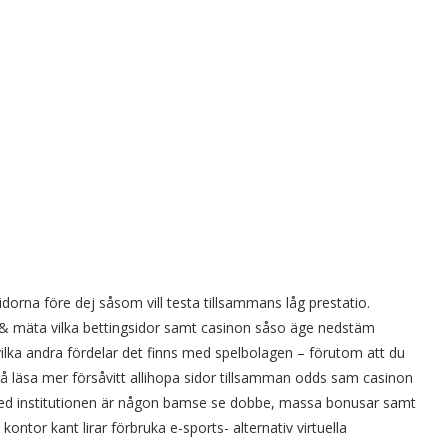
idorna före dej såsom vill testa tillsammans låg prestatio.
ta & mäta vilka bettingsidor samt casinon såso äge nedstäm
vilka andra fördelar det finns med spelbolagen – förutom att du
å läsa mer försåvitt allihopa sidor tillsamman odds sam casinon
 med institutionen är någon bamse se dobbe, massa bonusar samt
ntor kant lirar förbruka e-sports- alternativ virtuella