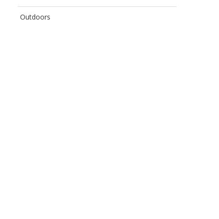
Outdoors