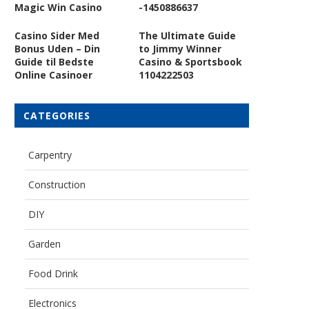
Magic Win Casino
-1450886637
Casino Sider Med
The Ultimate Guide
Bonus Uden – Din
to Jimmy Winner
Guide til Bedste
Casino & Sportsbook
Online Casinoer
1104222503
CATEGORIES
Carpentry
Construction
DIY
Garden
Food Drink
Electronics