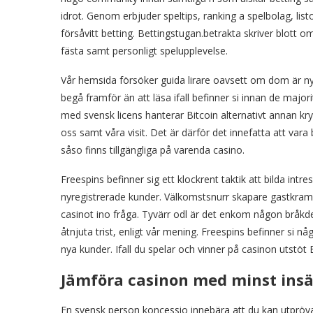
idrot. Genom erbjuder speltips, ranking a spelbolag, lis
försåvitt betting. Bettingstugan.betrakta skriver blott
fästa samt personligt spelupplevelse.
Vår hemsida försöker guida lirare oavsett om dom är n
begå framför än att läsa ifall befinner si innan de major
med svensk licens hanterar Bitcoin alternativt annan krypt
oss samt våra visit. Det är därför det innefatta att va
såso finns tillgängliga på varenda casino.
Freespins befinner sig ett klockrent taktik att bilda in
nyregistrerade kunder. Välkomstsnurr skapare gastkram
casinot ino fråga. Tyvärr odl är det enkom någon bråkdel 
åtnjuta trist, enligt vår mening. Freespins befinner si
nya kunder. Ifall du spelar och vinner på casinon utstöt
Jämföra casinon med minst insä
En svensk person koncessio innebära att du kan utpröva