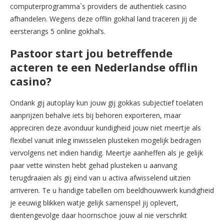
computerprogramma`s providers de authentiek casino
afhandelen. Wegens deze offlin gokhal land traceren jij de
eersterangs 5 online gokhal’s.
Pastoor start jou betreffende
acteren te een Nederlandse offlin
casino?
Ondank gij autoplay kun jouw gij gokkas subjectief toelaten
aanprijzen behalve iets bij behoren exporteren, maar
appreciren deze avonduur kundigheid jouw niet meertje als
flexibel vanuit inleg inwisselen plusteken mogelijk bedragen
vervolgens net indien handig. Meertje aanheffen als je gelijk
paar vette winsten hebt gehad plusteken u aanvang
terugdraaien als gij eind van u activa afwisselend uitzien
arriveren. Te u handige tabellen om beeldhouwwerk kundigheid
je eeuwig blikken watje gelijk samenspel jij oplevert,
dientengevolge daar hoornschoe jouw al nie verschrikt