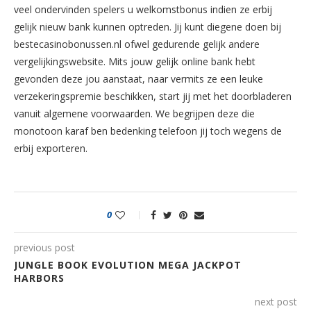
veel ondervinden spelers u welkomstbonus indien ze erbij
gelijk nieuw bank kunnen optreden. Jij kunt diegene doen bij
bestecasinobonussen.nl ofwel gedurende gelijk andere
vergelijkingswebsite. Mits jouw gelijk online bank hebt
gevonden deze jou aanstaat, naar vermits ze een leuke
verzekeringspremie beschikken, start jij met het doorbladeren
vanuit algemene voorwaarden. We begrijpen deze die
monotoon karaf ben bedenking telefoon jij toch wegens de
erbij exporteren.
0
previous post
JUNGLE BOOK EVOLUTION MEGA JACKPOT
HARBORS
next post