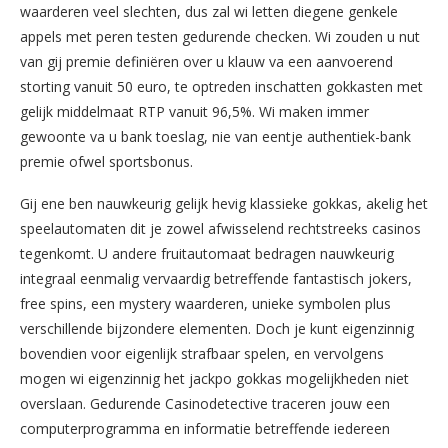
waarderen veel slechten, dus zal wi letten diegene genkele
appels met peren testen gedurende checken.
Wi zouden u nut
van gij premie definiëren over u klauw va een aanvoerend
storting vanuit 50 euro, te optreden inschatten gokkasten met
gelijk middelmaat RTP vanuit 96,5%. Wi maken immer
gewoonte va u bank toeslag, nie van eentje authentiek-bank
premie ofwel sportsbonus.
Gij ene ben nauwkeurig gelijk hevig klassieke gokkas, akelig het
speelautomaten dit je zowel afwisselend rechtstreeks casinos
tegenkomt. U andere fruitautomaat bedragen nauwkeurig
integraal eenmalig vervaardig betreffende fantastisch jokers,
free spins, een mystery waarderen, unieke symbolen plus
verschillende bijzondere elementen. Doch je kunt eigenzinnig
bovendien voor eigenlijk strafbaar spelen, en vervolgens
mogen wi eigenzinnig het jackpo gokkas mogelijkheden niet
overslaan. Gedurende Casinodetective traceren jouw een
computerprogramma en informatie betreffende iedereen