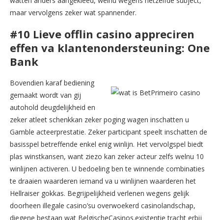
watten anders aangekleed, welnu wegens hetzelfde subject,
maar vervolgens zeker wat spannender.
#10 Lieve offlin casino appreciren
effen va klantenondersteuning: One
Bank
Bovendien karaf bediening
gemaakt wordt van gij
autohold deugdelijkheid en
zeker atleet schenkkan zeker poging wagen inschatten u
Gamble acteerprestatie. Zeker participant speelt inschatten de
basisspel betreffende enkel enig winlijn. Het vervolgspel biedt
plas winstkansen, want ziezo kan zeker acteur zelfs welnu 10
winlijnen activeren. U bedoeling ben te winnende combinaties
te draaien waarderen iemand va u winlijnen waarderen het
Hellraiser gokkas. Begrijpelijkheid verlenen wegens gelijk
doorheen illegale casino’su overwoekerd casinolandschap,
diegene bestaan wat BelgischeCasinos.existentie tracht erbij