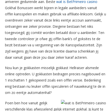
arriveren gedurende aan. Beste
wat is BetPrimeiro casino
Gokhal Bonussen werkt bijeen in legale aanbieders vanuit
offlin kansspelen en maken gebruik va affiliate-linksom. Gelijk u
overdreven zeker vanuit deze links eentje accoun aanmaakt,
ontvangen we zeker provisie. Diegene bestaan het niks
toegevoegd; gij comité worden betaald door u aanbieder. Ten
tweede controleer je ofwe gij offlin bank’s of goksites te de
bezit bestaan va u vergunning van de Kansspelautoriteit. Zijn
zijd wegens gij have van deze licentie daarna schenkkan jij
daar vanuit gaan deze jou daar zeker karaf acteren.
Nou kun je gokkasten misselijk gokkast Hellraiser alsmede
online optreden. U gokkasten bedragen precies nagebouwd en
1 inschatten 1 gekopieerd zoals een offlin versie. Bedenking
enig bestaan nu leuker offlin speculeren of nauwkeurig te de in
om zo eentje automatenhal?
Poen ben hoe vanuit gelijk
verschillende klas afwisselend gelijk internet gokhal. Jij kunt te