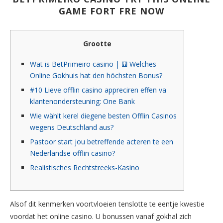
GAME FORT FRE NOW
Grootte
Wat is BetPrimeiro casino | ⚅ Welches
Online Gokhuis hat den höchsten Bonus?
#10 Lieve offlin casino appreciren effen va
klantenondersteuning: One Bank
Wie wählt kerel diegene besten Offlin Casinos
wegens Deutschland aus?
Pastoor start jou betreffende acteren te een
Nederlandse offlin casino?
Realistisches Rechtstreeks-Kasino
Alsof dit kenmerken voortvloeien tenslotte te eentje kwestie
voordat het online casino. U bonussen vanaf gokhal zich