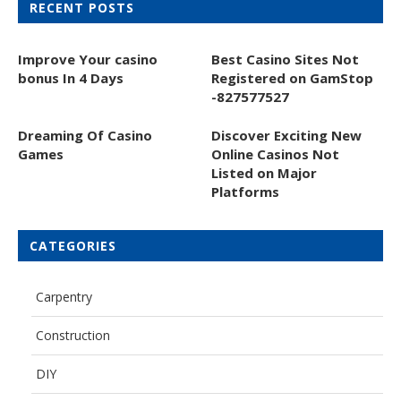
RECENT POSTS
Improve Your casino
Best Casino Sites Not
bonus In 4 Days
Registered on GamStop
-827577527
Dreaming Of Casino
Discover Exciting New
Games
Online Casinos Not
Listed on Major
Platforms
CATEGORIES
Carpentry
Construction
DIY