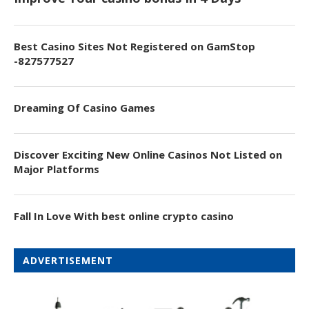
Best Casino Sites Not Registered on GamStop
-827577527
Dreaming Of Casino Games
Discover Exciting New Online Casinos Not Listed on
Major Platforms
Fall In Love With best online crypto casino
ADVERTISEMENT