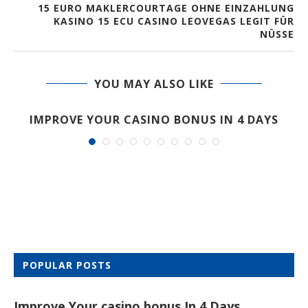
15 EURO MAKLERCOURTAGE OHNE EINZAHLUNG
KASINO 15 ECU CASINO LEOVEGAS LEGIT FÜR
NÜSSE
YOU MAY ALSO LIKE
IMPROVE YOUR CASINO BONUS IN 4 DAYS
POPULAR POSTS
Improve Your casino bonus In 4 Days