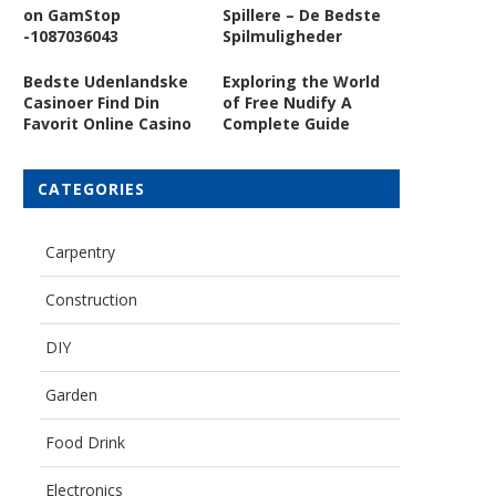
on GamStop
Spillere – De Bedste
-1087036043
Spilmuligheder
Bedste Udenlandske
Exploring the World
Casinoer Find Din
of Free Nudify A
Favorit Online Casino
Complete Guide
CATEGORIES
Carpentry
Construction
DIY
Garden
Food Drink
Electronics