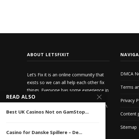
ABOUT LETSFIXIT
NAVIG
DMCA No
Let’s Fix it is an online community that
exists so we can all help each other fix
Terms an
things. Everyone has some experience in
READ ALSO
fixing things around the home, garden,
Privacy P
buildings, vehicles, boats and on and on.
Best UK Casinos Not on GamStop...
Content 
Sitemap
Casino for Danske Spillere – De...