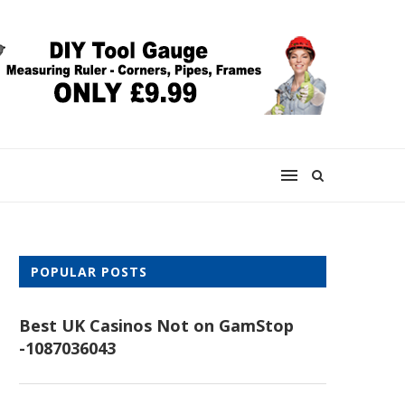
POPULAR POSTS
Best UK Casinos Not on GamStop
-1087036043