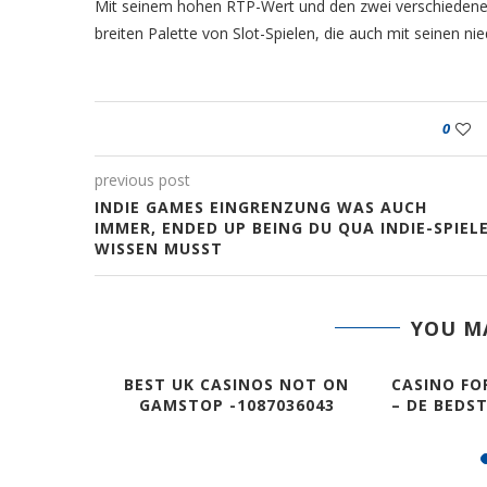
Mit seinem hohen RTP-Wert und den zwei verschiedenen Vo
breiten Palette von Slot-Spielen, die auch mit seinen nie
0
previous post
INDIE GAMES EINGRENZUNG WAS AUCH
IMMER, ENDED UP BEING DU QUA INDIE-SPIEL
WISSEN MUSST
YOU MA
TTE DER
BEST UK CASINOS NOT ON
CASINO FO
PIELTISCH
GAMSTOP -1087036043
– DE BEDS