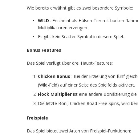
Wie bereits erwähnt gibt es zwei besondere Symbole:
WILD
: Erscheint als Hülsen-Tier mit bunten Rahm
Multiplikatoren erzeugen.
Es gibt kein Scatter-Symbol in diesem Spiel.
Bonus Features
Das Spiel verfügt über drei Haupt-Features:
Chicken Bonus
: Bei der Erzielung von fünf glei
(Wild-Feld) auf einer Seite des Spielfelds aktiviert.
Flock Multiplier
ist eine andere Bonifizierung die
Die letzte Boni, Chicken Road Free Spins, wird be
Freispiele
Das Spiel bietet zwei Arten von Freispiel-Funktionen: