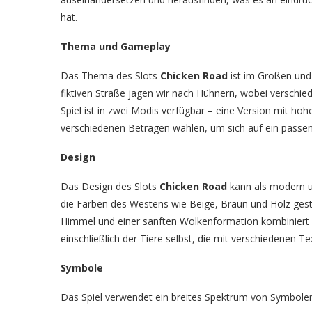
hat.
Thema und Gameplay
Das Thema des Slots
Chicken Road
ist im Großen un
fiktiven Straße jagen wir nach Hühnern, wobei versch
Spiel ist in zwei Modis verfügbar – eine Version mit hohe
verschiedenen Beträgen wählen, um sich auf ein pass
Design
Das Design des Slots
Chicken Road
kann als modern un
die Farben des Westens wie Beige, Braun und Holz gest
Himmel und einer sanften Wolkenformation kombiniert w
einschließlich der Tiere selbst, die mit verschiedenen
Symbole
Das Spiel verwendet ein breites Spektrum von Symbolen