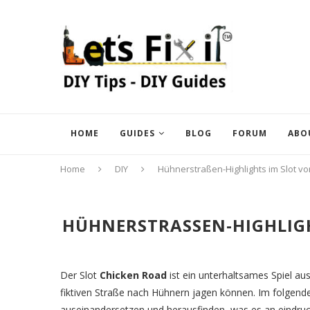
HOME
GUIDES
BLOG
FORUM
ABO
Home
DIY
Hühnerstraßen-Highlights im Slot v
HÜHNERSTRASSEN-HIGHLIGH
Der Slot
Chicken Road
ist ein unterhaltsames Spiel au
fiktiven Straße nach Hühnern jagen können. Im folgenden
auseinandersetzen und herausfinden, was es an eindruc