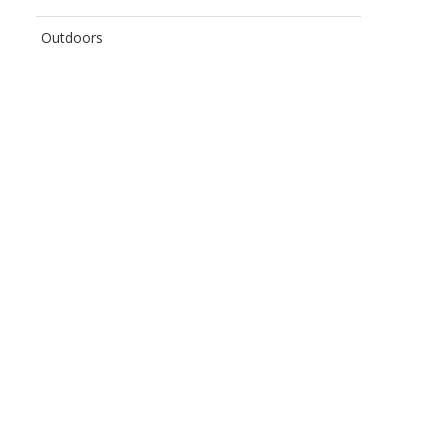
Outdoors