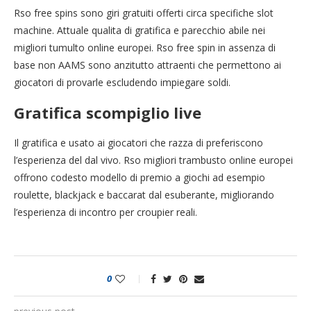
Rso free spins sono giri gratuiti offerti circa specifiche slot
machine. Attuale qualita di gratifica e parecchio abile nei
migliori tumulto online europei. Rso free spin in assenza di
base non AAMS sono anzitutto attraenti che permettono ai
giocatori di provarle escludendo impiegare soldi.
Gratifica scompiglio live
Il gratifica e usato ai giocatori che razza di preferiscono
l’esperienza del dal vivo. Rso migliori trambusto online europei
offrono codesto modello di premio a giochi ad esempio
roulette, blackjack e baccarat dal esuberante, migliorando
l’esperienza di incontro per croupier reali.
0