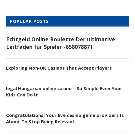
POPULAR POSTS
Echtgeld Online Roulette Der ultimative
Leitfaden für Spieler -658078871
Exploring Non-UK Casinos That Accept Players
legal Hungarian online casino – So Simple Even Your
Kids Can Do It
Congratulations! Your live casino game providers Is
About To Stop Being Relevant