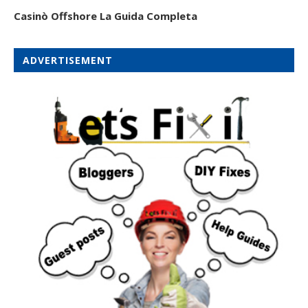
Casinò Offshore La Guida Completa
ADVERTISEMENT