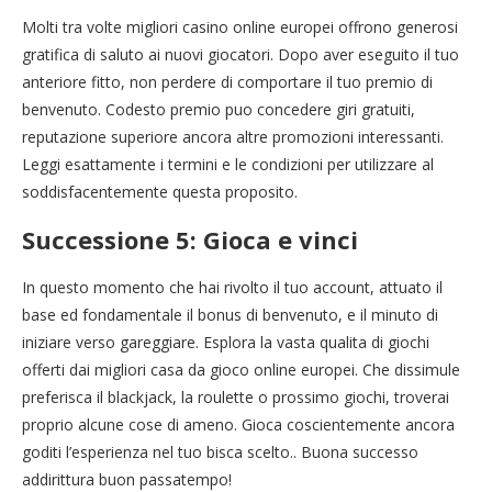
Molti tra volte migliori casino online europei offrono generosi
gratifica di saluto ai nuovi giocatori. Dopo aver eseguito il tuo
anteriore fitto, non perdere di comportare il tuo premio di
benvenuto. Codesto premio puo concedere giri gratuiti,
reputazione superiore ancora altre promozioni interessanti.
Leggi esattamente i termini e le condizioni per utilizzare al
soddisfacentemente questa proposito.
Successione 5: Gioca e vinci
In questo momento che hai rivolto il tuo account, attuato il
base ed fondamentale il bonus di benvenuto, e il minuto di
iniziare verso gareggiare. Esplora la vasta qualita di giochi
offerti dai migliori casa da gioco online europei. Che dissimule
preferisca il blackjack, la roulette o prossimo giochi, troverai
proprio alcune cose di ameno. Gioca coscientemente ancora
goditi l’esperienza nel tuo bisca scelto.. Buona successo
addirittura buon passatempo!