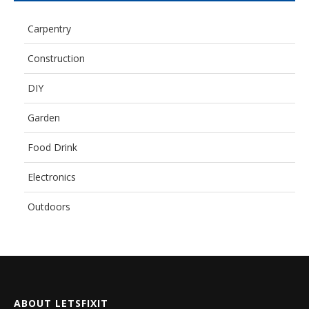
Carpentry
Construction
DIY
Garden
Food Drink
Electronics
Outdoors
ABOUT LETSFIXIT