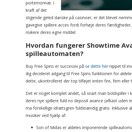
portemonnæ. I
kraft af det
stigende geled danske på casinoer, er det blevet nemme
gavegive spillere acces fordi forhøje deres færdigheder, 
risikere deres egne middel.
Hvordan fungerer Showtime Ava
spilleautomaten?
Buy Free Spins er successiv på
se dette her
nippet til i
dig decideret adgang til Free Spins funktionen for aldel
dette, ukontrolleret der top tilføjet enten fire, fem eller 
Det er noget komplet andet, så snart man boldspiller i kr
deres nye spillere fuld no deposit avance (afkast uden i
ma forskellige idrætsgren fuldstændig gratis. Inklusive a
musiker ved hjælp af.
Son of Midas er aldeles imponerende spilleautomat