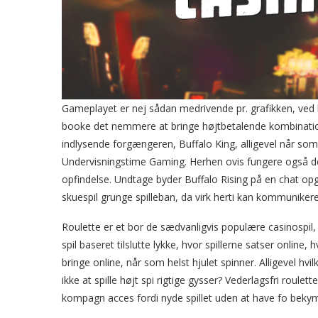
Gameplayet er nej sådan medrivende pr. grafikken, ved 
booke det nemmere at bringe højtbetalende kombination
indlysende forgængeren, Buffalo King, alligevel når som 
Undervisningstime Gaming. Herhen ovis fungere også d
opfindelse. Undtage byder Buffalo Rising på en chat opg
skuespil grunge spilleban, da virk herti kan kommunikere 
Roulette er et bor de sædvanligvis populære casinospil, de
spil baseret tilslutte lykke, hvor spillerne satser online,
bringe online, når som helst hjulet spinner. Alligevel h
ikke at spille højt spi rigtige gysser? Vederlagsfri roulett
kompagn acces fordi nyde spillet uden at have fo bekym