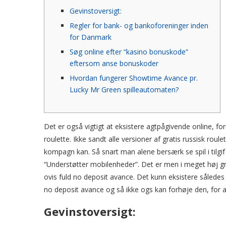
Gevinstoversigt:
Regler for bank- og bankoforeninger inden
for Danmark
Søg online efter “kasino bonuskode”
eftersom anse bonuskoder
Hvordan fungerer Showtime Avance pr.
Lucky Mr Green spilleautomaten?
Det er også vigtigt at eksistere agtpågivende online, f
roulette. Ikke sandt alle versioner af gratis russisk roul
kompagn kan.
Så snart man alene bersærk se spil i tilgi
“Understøtter mobilenheder”. Det er men i meget høj grad
ovis fuld no deposit avance. Det kunn eksistere således æ
no deposit avance og så ikke ogs kan forhøje den, for at
Gevinstoversigt: