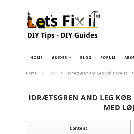
HOME
GUIDES
BLOG
FORUM
ABO
Home
DIY
Idrætsgren and Leg Køb sjove spil i t
IDRÆTSGREN AND LEG KØB S
MED LØJ
Content