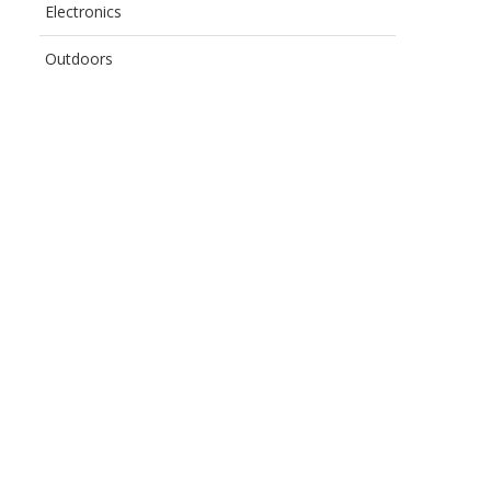
Electronics
Outdoors