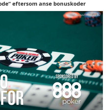
kode” eftersom anse bonuskoder