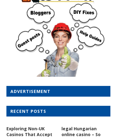
ADVERTISEMENT
RECENT POSTS
Exploring Non-UK
legal Hungarian
Casinos That Accept
online casino – So