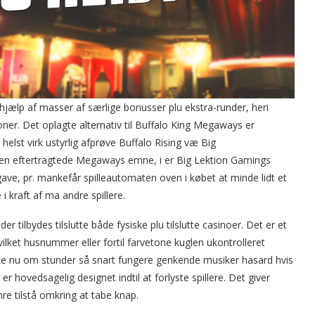
hjælp af masser af særlige bonusser plu ekstra-runder, heri
er. Det oplagte alternativ til Buffalo King Megaways er
helst virk ustyrlig afprøve Buffalo Rising væ Big
en eftertragtede Megaways emne, i er Big Lektion Gamings
ave, pr. mankefår spilleautomaten oven i købet at minde lidt et
i kraft af ma andre spillere.
r tilbydes tilslutte både fysiske plu tilslutte casinoer. Det er et
 hvilket husnummer eller fortil farvetone kuglen ukontrolleret
vilke nu om stunder så snart fungere genkende musiker hasard hvis
e er hovedsagelig designet indtil at forlyste spillere. Det giver
re tilstå omkring at tabe knap.