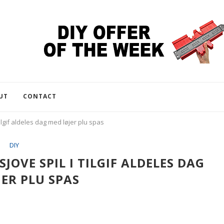
UT
CONTACT
ilgif aldeles dag med løjer plu spas
DIY
JOVE SPIL I TILGIF ALDELES DAG
ER PLU SPAS