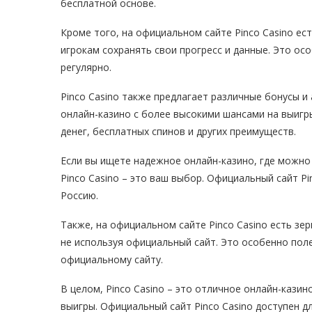
бесплатной основе.
Кроме того, на официальном сайте Pinco Casino ес
игрокам сохранять свои прогресс и данные. Это осо
регулярно.
Pinco Casino также предлагает различные бонусы и
онлайн-казино с более высокими шансами на выигр
денег, бесплатных спинов и других преимуществ.
Если вы ищете надежное онлайн-казино, где можно 
Pinco Casino – это ваш выбор. Официальный сайт Pi
Россию.
Также, на официальном сайте Pinco Casino есть зер
не используя официальный сайт. Это особенно поле
официальному сайту.
В целом, Pinco Casino – это отличное онлайн-казин
выигры. Официальный сайт Pinco Casino доступен дл