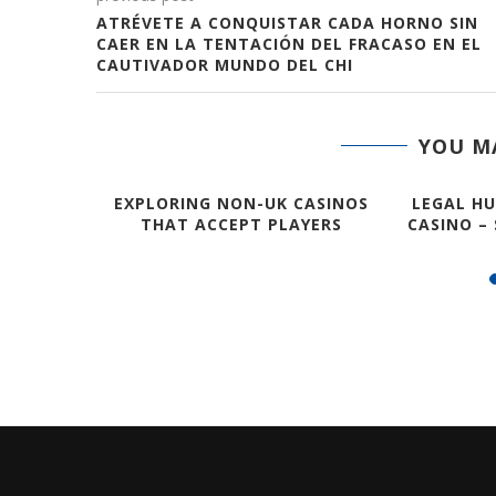
ATRÉVETE A CONQUISTAR CADA HORNO SIN
CAER EN LA TENTACIÓN DEL FRACASO EN EL
CAUTIVADOR MUNDO DEL CHI
YOU MA
 LICENSED
EXPLORING NON-UK CASINOS
LEGAL H
ITIES AND
THAT ACCEPT PLAYERS
CASINO – 
5652