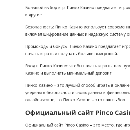
Большой выбор игр: Пинко Казино предлагает игрок
и другие.
Безопасность: Пинко Казино использует современн
включая шифрование данных и надежную систему о
Промокоды и бонусы: Пинко Казино предлагает игр
начать играть и получать больше выигрышей.
Вход в Пинко Казино: чтобы начать играть, вам н
Казино и выполнить минимальный депозит.
Пинко Казино – это лучший способ играть в онлайн
уверены в безопасности своих данных и финансовых
онлайн-казино, то Пинко Казино – это ваш выбор.
Официальный сайт Pinco Casi
Официальный сайт Pinco Casino – это место, где и