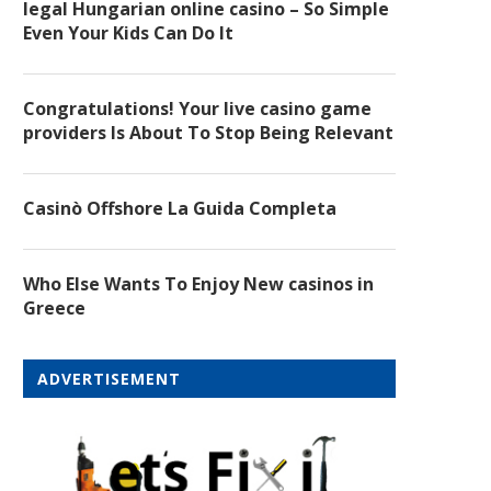
legal Hungarian online casino – So Simple
Even Your Kids Can Do It
Congratulations! Your live casino game
providers Is About To Stop Being Relevant
Casinò Offshore La Guida Completa
Who Else Wants To Enjoy New casinos in
Greece
ADVERTISEMENT