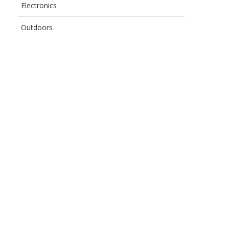
Electronics
Outdoors