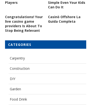
Players
Simple Even Your Kids
Can Do It
Congratulations! Your
Casinò Offshore La
live casino game
Guida Completa
providers Is About To
Stop Being Relevant
CATEGORIES
Carpentry
Construction
DIY
Garden
Food Drink