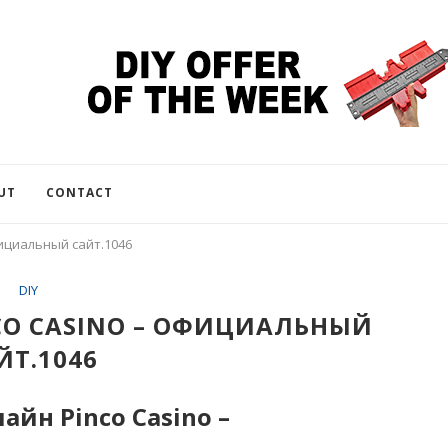
UT
CONTACT
фициальный сайт.1046
DIY
CO CASINO – ОФИЦИАЛЬНЫЙ
ЙТ.1046
айн Pinco Casino –