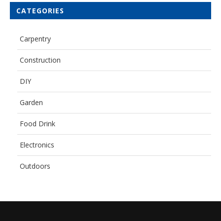
CATEGORIES
Carpentry
Construction
DIY
Garden
Food Drink
Electronics
Outdoors