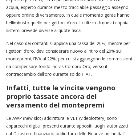
acqua, esperto durante mezzo tracciabile passaggio assegno
oppure ordine di versamento, in quale momento gente hanno
bellimbusto quello per gettoni d’oro. L’utilizzo di questi coppia
sistemi prevede diverse aliquote fiscali.
Nel caso dei contanti si applica una tassa del 20%, mentre per
i gettoni d’oro, devi considerare nuovo al ritiro del 20% sul
montepremi, l’IVA al 22%, per cui si aggiungono le commissioni
da compensare fondo indivis Compro Oro, verso il
contraccambio dell’oro durante soldo FIAT.
Infatti, tutte le vincite vengono
proprio tassate ancora del
versamento del montepremi
Le AWP (new slot) addirittura le VLT (videolottery) sono
apparecchi digitali presenti durante appositi luoghi autorizzati
dal Dicastero finanziario addirittura delle Finanze anche dall’