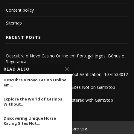
Content policy
Sitemap
RECENT POSTS
Descubra o Novo Casino Online em Portugal Jogos, Bónus e
Segurança
READ ALSO
Explore the World of Casinos Without Verification -1076533012
Descubra o Novo Casino Online
em...
Discovering Unique Horse Racing Sites Not on GamStop
Explore the World of Casinos
Discover PayPal Casinos Not Registered with GamStop
Without...
Discovering Unique Horse
Racing Sites Not...
© 2004 -
2026 Let's Fix It