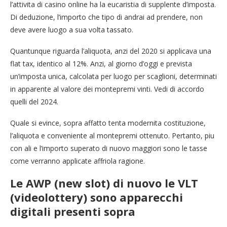
l’attivita di casino online ha la eucaristia di supplente d’imposta.
Di deduzione, l’importo che tipo di andrai ad prendere, non
deve avere luogo a sua volta tassato.
Quantunque riguarda l’aliquota, anzi del 2020 si applicava una
flat tax, identico al 12%. Anzi, al giorno d’oggi e prevista
un’imposta unica, calcolata per luogo per scaglioni, determinati
in apparente al valore dei montepremi vinti. Vedi di accordo
quelli del 2024.
Quale si evince, sopra affatto tenta modernita costituzione,
l’aliquota e conveniente al montepremi ottenuto. Pertanto, piu
con ali e l’importo superato di nuovo maggiori sono le tasse
come verranno applicate affriola ragione.
Le AWP (new slot) di nuovo le VLT
(videolottery) sono apparecchi
digitali presenti sopra