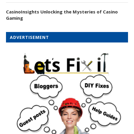
CasinoInsights Unlocking the Mysteries of Casino
Gaming
ADVERTISEMENT