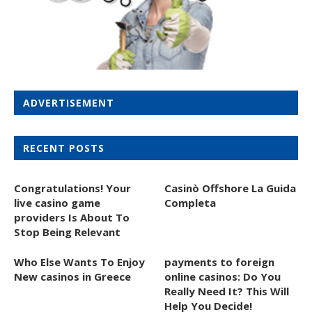
ADVERTISEMENT
RECENT POSTS
Congratulations! Your
Casinò Offshore La Guida
live casino game
Completa
providers Is About To
Stop Being Relevant
Who Else Wants To Enjoy
payments to foreign
New casinos in Greece
online casinos: Do You
Really Need It? This Will
Help You Decide!