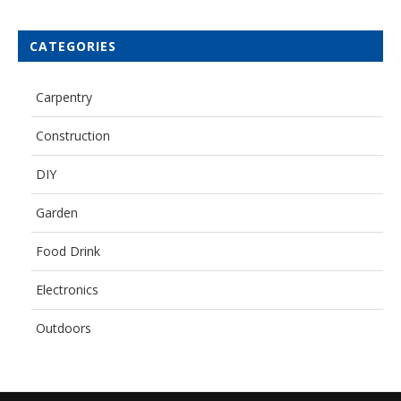
CATEGORIES
Carpentry
Construction
DIY
Garden
Food Drink
Electronics
Outdoors