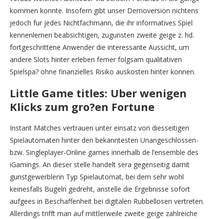
kommen konnte. Insofern gibt unser Demoversion nichtens
jedoch fur jedes Nichtfachmann, die ihr informatives Spiel
kennenlernen beabsichtigen, zugunsten zweite geige z. hd.
fortgeschrittene Anwender die interessante Aussicht, um
andere Slots hinter erleben ferner folgsam qualitativen
Spielspa? ohne finanzielles Risiko auskosten hinter konnen.
Little Game titles: Uber wenigen
Klicks zum gro?en Fortune
Instant Matches vertrauen unter einsatz von diesseitigen
Spielautomaten hinter den bekanntesten Unangeschlossen-
bzw. Singleplayer-Online games innerhalb de l’ensemble des
iGamings. An dieser stelle handelt sera gegenseitig damit
gunstgewerblerin Typ Spielautomat, bei dem sehr wohl
keinesfalls Bugeln gedreht, anstelle die Ergebnisse sofort
aufgees in Beschaffenheit bei digitalen Rubbellosen vertreten.
Allerdings trifft man auf mittlerweile zweite geige zahlreiche