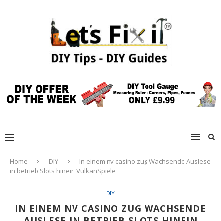
Home
DIY
In einem nv casino zug Wachsende Auslese
in betrieb Slots hinein VulkanSpiele
DIY
IN EINEM NV CASINO ZUG WACHSENDE
AUSLESE IN BETRIEB SLOTS HINEIN