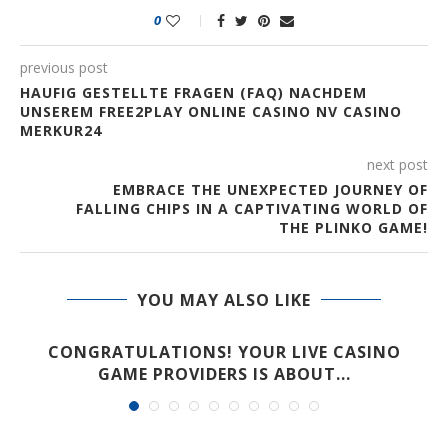
0
previous post
HAUFIG GESTELLTE FRAGEN (FAQ) NACHDEM
UNSEREM FREE2PLAY ONLINE CASINO NV CASINO
MERKUR24
next post
EMBRACE THE UNEXPECTED JOURNEY OF
FALLING CHIPS IN A CAPTIVATING WORLD OF
THE PLINKO GAME!
YOU MAY ALSO LIKE
CONGRATULATIONS! YOUR LIVE CASINO
GAME PROVIDERS IS ABOUT...