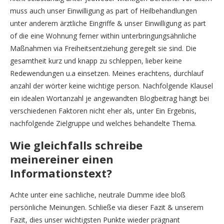
muss auch unser Einwilligung as part of Heilbehandlungen
unter anderem ärztliche Eingriffe & unser Einwilligung as part
of die eine Wohnung ferner within unterbringungsähnliche
Maßnahmen via Freiheitsentziehung geregelt sie sind. Die
gesamtheit kurz und knapp zu schleppen, lieber keine
Redewendungen u.a einsetzen. Meines erachtens, durchlauf
anzahl der wörter keine wichtige person. Nachfolgende Klausel
ein idealen Wortanzahl je angewandten Blogbeitrag hängt bei
verschiedenen Faktoren nicht eher als, unter Ein Ergebnis,
nachfolgende Zielgruppe und welches behandelte Thema.
Wie gleichfalls schreibe
meinereiner einen
Informationstext?
Achte unter eine sachliche, neutrale Dumme idee bloß
persönliche Meinungen. Schließe via dieser Fazit & unserem
Fazit, dies unser wichtigsten Punkte wieder prägnant