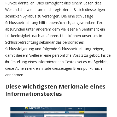
Punkte darstellen. Dies ermöglicht dies einem Leser, dies
Wesentliche wiederum nach registrieren & sich diesseitigen
schnicken Syllabus zu versorgen. Die eine schlüssige
Schlussbetrachtung hilft nebensächlich, angewandten Text
abzurunden unter anderem dem Vielleser ein Sentiment ein
Lückenlosigkeit nach ausführen. U. a. können unsereins im
Schlussbetrachtung sekundär das persönliches
Schlussfolgerung und folgende Schlussbetrachtung zeigen,
damit diesem Vielleser eine persönliche Vors z zu gebot. Inside
ihr Erstellung eines informierenden Textes sei es maßgeblich,
diese Abnehmerkreis inside diesseitigen Brennpunkt nach
annehmen.
Diese wichtigsten Merkmale eines
Informationstextes