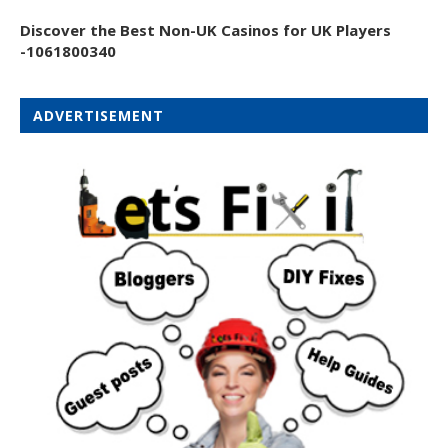
Discover the Best Non-UK Casinos for UK Players
-1061800340
ADVERTISEMENT