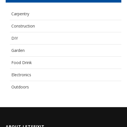
Carpentry
Construction
DIY
Garden
Food Drink
Electronics
Outdoors
ABOUT LETSFIXIT