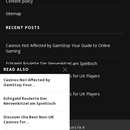
Content policy
Sitemap
RECENT POSTS
Casinos Not Affected by GamStop Your Guide to Online
Gaming
Echtgeld Roulette Der Nervenkitzel am Spieltisch
READ ALSO
Discover the Best Non-UK Casinos for UK Players
Casinos Not Affected by
-1061800340
GamStop Your...
Discover the Best Non-UK Casinos for UK Players
Echtgeld Roulette Der
-1061800340
Nervenkitzel am Spieltisch
Discover the Best Non-UK
Casinos for...
© 2004 -
2026 Let's Fix It