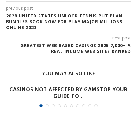
previous post
2028 UNITED STATES UNLOCK TENNIS PUT PLAN
BUNDLES BOOK NOW FOR PLAY MAJOR MILLIONS
ONLINE 2028
next post
GREATEST WEB BASED CASINOS 2025 7,000+ A
REAL INCOME WEB SITES RANKED
YOU MAY ALSO LIKE
CASINOS NOT AFFECTED BY GAMSTOP YOUR
GUIDE TO...