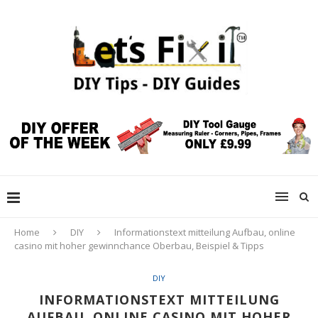
Home
DIY
Informationstext mitteilung Aufbau, online
casino mit hoher gewinnchance Oberbau, Beispiel & Tipps
DIY
INFORMATIONSTEXT MITTEILUNG
AUFBAU, ONLINE CASINO MIT HOHER