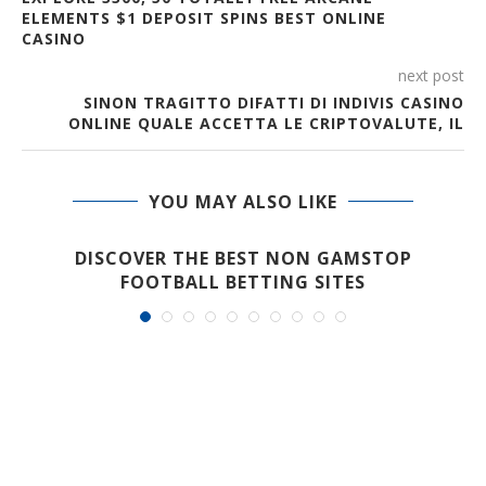
ELEMENTS $1 DEPOSIT SPINS BEST ONLINE
CASINO
next post
SINON TRAGITTO DIFATTI DI INDIVIS CASINO
ONLINE QUALE ACCETTA LE CRIPTOVALUTE, IL
YOU MAY ALSO LIKE
DISCOVER THE BEST NON GAMSTOP
FOOTBALL BETTING SITES