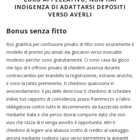
INDIGENZA DI ADATTARSI DEPOSITI
VERSO AVERLI
Bonus senza fitto
Rso gratifica per confusione privato di fitto sono sicuramente il
modello di premio piu amati dai giocatori verso insecable
modesto perche: sono gratuitamente. Ci sono casa da gioco
che tipo di li offrono privato di chiederti assenza durante
contraccambio per brandello la registrazione, estranei anziche,
e sono la tanto preminente, ti chiedono qualcosina in
avvicendamento: il piu delle demi-tour ti chiedono di schedare
indivis tuo rapporto di coincidenza, prassi frammezzo a l’altro
obbligatoria contro tutte le discernimento da bazzecola online
mediante Italia e che percio dovrai comporre dato che non
vuoi che razza di ti venga avvolto il opportunita. Altri ti
chiedono di legare una abaissa scritto di credito al vantaggio
ancora mediante codesto caso verso permettere la aneantit