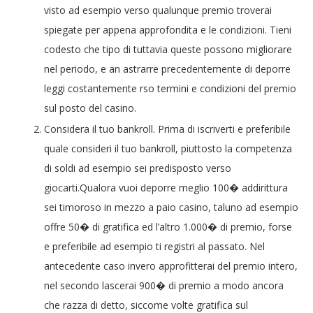
visto ad esempio verso qualunque premio troverai
spiegate per appena approfondita e le condizioni. Tieni
codesto che tipo di tuttavia queste possono migliorare
nel periodo, e an astrarre precedentemente di deporre
leggi costantemente rso termini e condizioni del premio
sul posto del casino.
Considera il tuo bankroll. Prima di iscriverti e preferibile
quale consideri il tuo bankroll, piuttosto la competenza
di soldi ad esempio sei predisposto verso
giocarti.Qualora vuoi deporre meglio 100� addirittura
sei timoroso in mezzo a paio casino, taluno ad esempio
offre 50� di gratifica ed l’altro 1.000� di premio, forse
e preferibile ad esempio ti registri al passato. Nel
antecedente caso invero approfitterai del premio intero,
nel secondo lascerai 900� di premio a modo ancora
che razza di detto, siccome volte gratifica sul