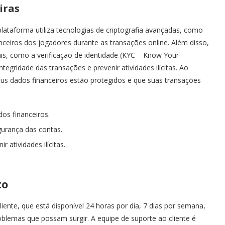
iras
lataforma utiliza tecnologias de criptografia avançadas, como
nceiros dos jogadores durante as transações online. Além disso,
is, como a verificação de identidade (KYC – Know Your
tegridade das transações e prevenir atividades ilícitas. Ao
eus dados financeiros estão protegidos e que suas transações
dos financeiros.
egurança das contas.
atividades ilícitas.
to
iente, que está disponível 24 horas por dia, 7 dias por semana,
blemas que possam surgir. A equipe de suporte ao cliente é