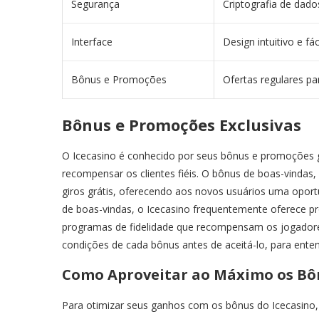
Segurança
Criptografia de dado
Interface
Design intuitivo e fác
Bônus e Promoções
Ofertas regulares pa
Bônus e Promoções Exclusivas
O Icecasino é conhecido por seus bônus e promoções g
recompensar os clientes fiéis. O bônus de boas-vindas
giros grátis, oferecendo aos novos usuários uma opor
de boas-vindas, o Icecasino frequentemente oferece p
programas de fidelidade que recompensam os jogadores
condições de cada bônus antes de aceitá-lo, para entend
Como Aproveitar ao Máximo os Bô
Para otimizar seus ganhos com os bônus do Icecasino, 