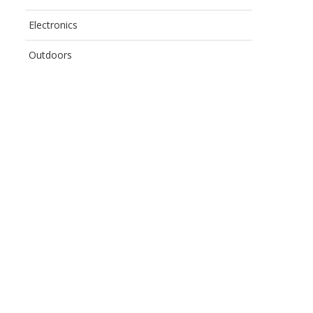
Electronics
Outdoors