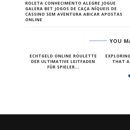
ROLETA CONHECIMENTO ALEGRE JOGUE
GALERA BET JOGOS DE CAÇA NÍQUEIS DE
CASSINO SEM AVENTURA ABICAR APOSTAS
ONLINE
YOU MA
NLINE
ECHTGELD ONLINE ROULETTE
EXPLORIN
ER TOP
DER ULTIMATIVE LEITFADEN
THAT A
ORMS
FÜR SPIELER...