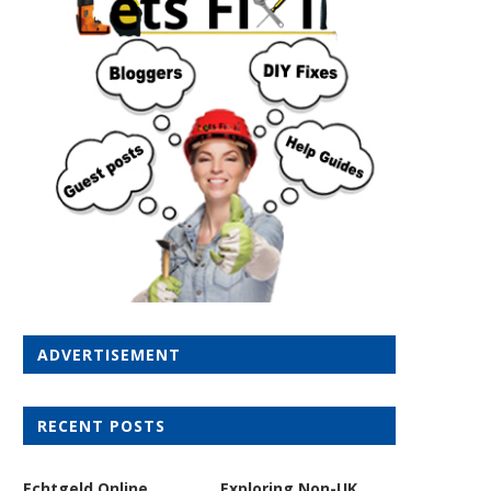
ADVERTISEMENT
RECENT POSTS
Echtgeld Online
Exploring Non-UK