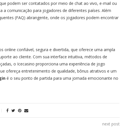
 que podem ser contatados por meio de chat ao vivo, e-mail ou
ilita a comunicação para jogadores de diferentes países. Além
equentes (FAQ) abrangente, onde os jogadores podem encontrar
 online confiável, segura e divertida, que oferece uma ampla
porte ao cliente. Com sua interface intuitiva, métodos de
adas, o Icecasino proporciona uma experiência de jogo
 que ofereça entretenimento de qualidade, bônus atrativos e um
gin
é o seu ponto de partida para uma jornada emocionante no
next post