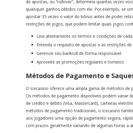
de apostas, ou “rollover”, determina quantas vezes voc
quaisquer ganhos obtidos com ele. Por exemplo, se um
apostar 35 vezes o valor do bônus antes de poder retir
restrições de jogos, que podem limitar quais jogos co
Leia atentamente os termos e condições de cada
Entenda o requisito de apostas e as restrições de
Gerencie seu bankroll de forma responsável.
Aproveite as promoções regulares e torneios.
Métodos de Pagamento e Saque
O Icecasino oferece uma ampla gama de métodos de pa
Os métodos de pagamento disponíveis podem variar de
de crédito e débito (Visa, Mastercard), carteiras eletrôni
métodos de pagamento tradicionais, o Icecasino tamb
aos jogadores uma opção de pagamento segura, rápida
com prazos geralmente variando de algumas horas a a