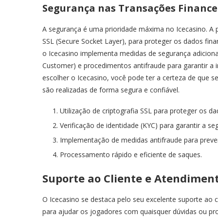
Segurança nas Transações Finance
A segurança é uma prioridade máxima no Icecasino. A p
SSL (Secure Socket Layer), para proteger os dados fina
o Icecasino implementa medidas de segurança adiciona
Customer) e procedimentos antifraude para garantir a in
escolher o Icecasino, você pode ter a certeza de que s
são realizadas de forma segura e confiável.
Utilização de criptografia SSL para proteger os da
Verificação de identidade (KYC) para garantir a s
Implementação de medidas antifraude para prevenir 
Processamento rápido e eficiente de saques.
Suporte ao Cliente e Atendimen
O Icecasino se destaca pelo seu excelente suporte ao cl
para ajudar os jogadores com quaisquer dúvidas ou pro