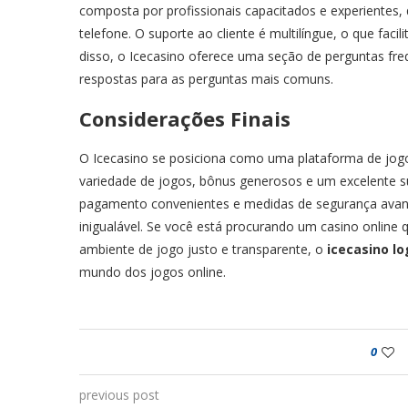
composta por profissionais capacitados e experientes,
telefone. O suporte ao cliente é multilíngue, o que fac
disso, o Icecasino oferece uma seção de perguntas fr
respostas para as perguntas mais comuns.
Considerações Finais
O Icecasino se posiciona como uma plataforma de jogos
variedade de jogos, bônus generosos e um excelente su
pagamento convenientes e medidas de segurança avanç
inigualável. Se você está procurando um casino online
ambiente de jogo justo e transparente, o
icecasino lo
mundo dos jogos online.
0
previous post