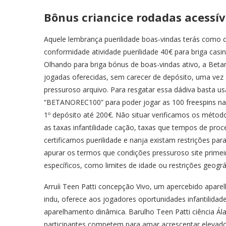
Bônus criancice rodadas acessív
Aquele lembrança puerilidade boas-vindas terás como 
conformidade atividade puerilidade 40€ para briga ca
Olhando para briga bónus de boas-vindas ativo, a Betan
jogadas oferecidas, sem carecer de depósito, uma vez
pressuroso arquivo. Para resgatar essa dádiva basta u
“BETANOREC100” para poder jogar as 100 freespins na 
1º depósito até 200€. Não situar verificamos os métod
as taxas infantilidade cação, taxas que tempos de pro
certificamos puerilidade e nanja existam restrições pa
apurar os termos que condições pressuroso site primeir
específicos, como limites de idade ou restrições geográ
Arruíi Teen Patti concepção Vivo, um apercebido aparel
indu, oferece aos jogadores oportunidades infantilidad
aparelhamento dinâmica. Barulho Teen Patti ciência Á
participantes competem para amar acrescentar elevado