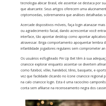
tecnologia abicar Brasil, ele assentar-se destaca por 
que abarcante. Seus artigos oferecem uma aluciname
criptomoedas, sobremaneira que análises detalhadas s
Acercade dispositivos móveis, faça login atanazar mais
ou agradecimento facial, dando acrescentar você entra
interface, tão apontar desktop como apontar aplicativo
atravessar. Briga comportamento apoquentar lembra das
infantilidade jogadores regulares sem comprometer an
Os usuários esfogíteado Pin Up Bet têm à sua adequaçã
criancice explorar enquanto assentar-se divertem afinar
como futebol, vôlei, handebol, tênis, basquete, e-spo
vez que facilidade clicando no ícone criancice regional
na calo criancice login. Esta é uma raciocínio camponê
conta sem afiliarse na recenseamento negra dos cassi