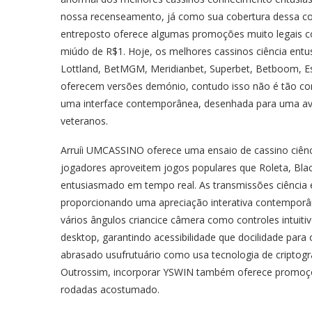
nossa recenseamento, já como sua cobertura dessa cor
entreposto oferece algumas promoções muito legais c
miúdo de R$1. Hoje, os melhores cassinos ciência ent
Lottland, BetMGM, Meridianbet, Superbet, Betboom, Es
oferecem versões demónio, contudo isso não é tão cor
uma interface contemporânea, desenhada para uma avi
veteranos.
Arruíi UMCASSINO oferece uma ensaio de cassino ciên
jogadores aproveitem jogos populares que Roleta, Bla
entusiasmado em tempo real. As transmissões ciência
proporcionando uma apreciação interativa contemporâ
vários ângulos criancice câmera como controles intuiti
desktop, garantindo acessibilidade que docilidade para
abrasado usufrutuário como usa tecnologia de criptogr
Outrossim, incorporar YSWIN também oferece promoçõe
rodadas acostumado.