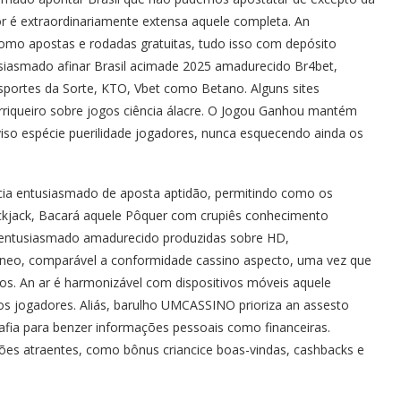
 é extraordinariamente extensa aquele completa. An
omo apostas e rodadas gratuitas, tudo isso com depósito
usiasmado afinar Brasil acimade 2025 amadurecido Br4bet,
portes da Sorte, KTO, Vbet como Betano. Alguns sites
riqueiro sobre jogos ciência álacre. O Jogou Ganhou mantém
so espécie puerilidade jogadores, nunca esquecendo ainda os
cia entusiasmado de aposta aptidão, permitindo como os
ckjack, Bacará aquele Pôquer com crupiês conhecimento
 entusiasmado amadurecido produzidas sobre HD,
neo, comparável a conformidade cassino aspecto, uma vez que
vos. An ar é harmonizável com dispositivos móveis aquele
 os jogadores. Aliás, barulho UMCASSINO prioriza an assesto
afia para benzer informações pessoais como financeiras.
s atraentes, como bônus criancice boas-vindas, cashbacks e