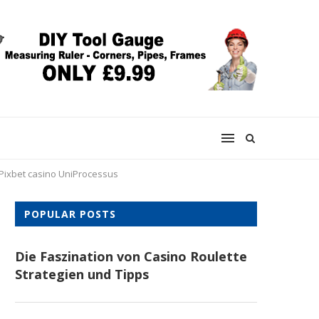
 Pixbet casino UniProcessus
POPULAR POSTS
Die Faszination von Casino Roulette
Strategien und Tipps