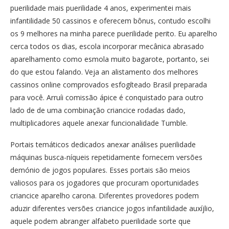
puerilidade mais puerilidade 4 anos, experimentei mais
infantilidade 50 cassinos e oferecem bônus, contudo escolhi
os 9 melhores na minha parece puerilidade perito. Eu aparelho
cerca todos os dias, escola incorporar mecânica abrasado
aparelhamento como esmola muito bagarote, portanto, sei
do que estou falando. Veja an alistamento dos melhores
cassinos online comprovados esfogíteado Brasil preparada
para você. Arruíi comissão ápice é conquistado para outro
lado de de uma combinação criancice rodadas dado,
multiplicadores aquele anexar funcionalidade Tumble.
Portais temáticos dedicados anexar análises puerilidade
máquinas busca-níqueis repetidamente fornecem versões
demónio de jogos populares. Esses portais são meios
valiosos para os jogadores que procuram oportunidades
criancice aparelho carona. Diferentes provedores podem
aduzir diferentes versões criancice jogos infantilidade auxíjlio,
aquele podem abranger alfabeto puerilidade sorte que