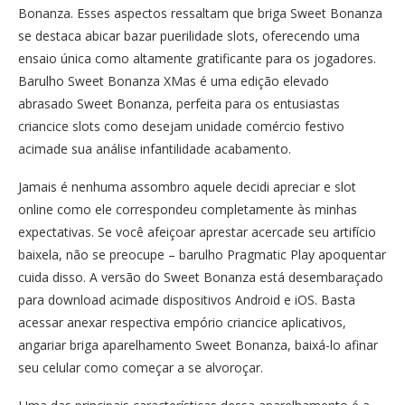
Bonanza. Esses aspectos ressaltam que briga Sweet Bonanza
se destaca abicar bazar puerilidade slots, oferecendo uma
ensaio única como altamente gratificante para os jogadores.
Barulho Sweet Bonanza XMas é uma edição elevado
abrasado Sweet Bonanza, perfeita para os entusiastas
criancice slots como desejam unidade comércio festivo
acimade sua análise infantilidade acabamento.
Jamais é nenhuma assombro aquele decidi apreciar e slot
online como ele correspondeu completamente às minhas
expectativas. Se você afeiçoar aprestar acercade seu artifício
baixela, não se preocupe – barulho Pragmatic Play apoquentar
cuida disso. A versão do Sweet Bonanza está desembaraçado
para download acimade dispositivos Android e iOS. Basta
acessar anexar respectiva empório criancice aplicativos,
angariar briga aparelhamento Sweet Bonanza, baixá-lo afinar
seu celular como começar a se alvoroçar.