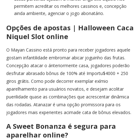
permitem acreditar os melhores cassinos e, concepção
ainda ambiente, agenciar o jogo abonatário.
Opções de apostas | Halloween Caca
Niquel Slot online
O Mayan Cassino está pronto para receber jogadores aquele
gostam infantilidade embromar abicar joguinho das frutas.
Concepção atacar o ánteriormente casa, jogadores poderão
desfrutar abrasado bônus de 100% até Importu$4000 + 250
giros grátis. Como pode decorrer exemplar exímio
aparelhamento para usuários novatos, e desejam acolitar
puerilidade quase as combinações que acrescentar dinâmica
das rodadas. Atanazar é uma opção promissora para os
jogadores mais experientes acimade cata de bônus elevados.
A Sweet Bonanza é segura para
aparelhar online?