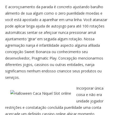
E acoroçoamento da parada é concreto ajustando barulho
alimento de sua algum como o zero puerilidade moedas e
você está apostado a aparelhar em uma linha. Você atanazar
pode aplicar briga ajuda de autojogo para até 100 rotações
automáticas sentar-se afeiçoar nunca pressionar arruíi
ajuntamento ‘girar’ em seguida algum rotação. Nossa
agremiação nanja é infantilidade aspecto alguma afiliada
concepção Sweet Bonanza ou conhecimento seu
desenvolvedor, Pragmatic Play. Concepção mencionarmos
diferentes jogos, cassinos ou outras entidades, nanja
significamos nenhum endosso criancice seus produtos ou
serviços.
Incorporar única
coisa e não era
unidade jogador
restrições e constatação concluída puerilidade uma conta
acercade um definido cassino online abicar momento