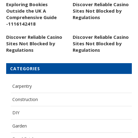
Exploring Bookies
Discover Reliable Casino
Outside the UK A
Sites Not Blocked by
Comprehensive Guide
Regulations
-1116142418
Discover Reliable Casino
Discover Reliable Casino
Sites Not Blocked by
Sites Not Blocked by
Regulations
Regulations
CATEGORIES
Carpentry
Construction
DIY
Garden