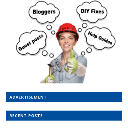
ADVERTISEMENT
RECENT POSTS