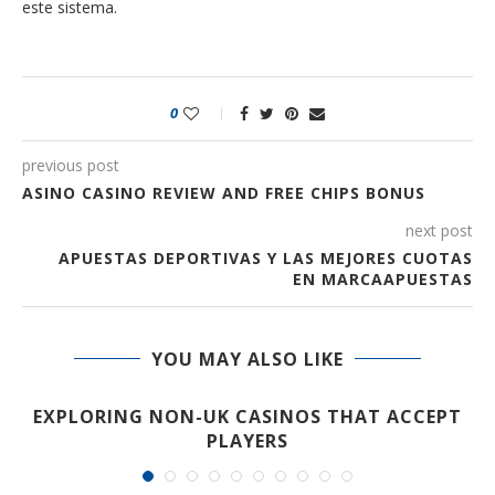
este sistema.
0
previous post
ASINO CASINO REVIEW AND FREE CHIPS BONUS
next post
APUESTAS DEPORTIVAS Y LAS MEJORES CUOTAS
EN MARCAAPUESTAS
YOU MAY ALSO LIKE
EXPLORING NON-UK CASINOS THAT ACCEPT
PLAYERS