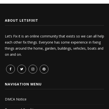
ABOUT LETSFIXIT
Let’s Fix it is an online community that exists so we can all help
each other fix things. Everyone has some experience in fixing
things around the home, garden, buildings, vehicles, boats and
on and on.
NAVIGATION MENU
DMCA Notice