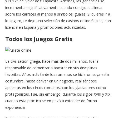
x21.175 del valor de tu apuesta. Además, las ganancias se
incrementan significativamente cuando consigues alinear
sobre los carretes al menos 8 símbolos iguales. Si quieres ir a
lo seguro, te dejo una selección de casinos online fiables, con
licencia en España y promociones actualizadas.
Todos los Juegos Gratis
La civilización griega, hace más de dos mil años, fue la
responsable de comenzar a apostar en sus disciplinas
favoritas. Años más tarde los romanos se hicieron suya esta
costumbre, hasta derivar en un negocio, realizándose
apuestas en los circos romanos, con los gladiadores como
protagonistas. Fue, sin embargo, durante los siglos XVIII y XIX,
cuando esta práctica se empezó a extender de forma
exponencial.