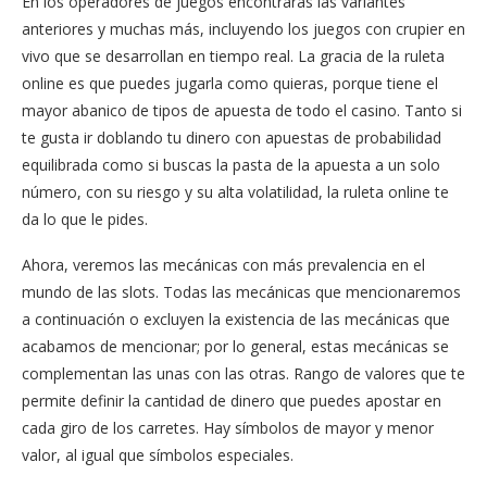
En los operadores de juegos encontrarás las variantes
anteriores y muchas más, incluyendo los juegos con crupier en
vivo que se desarrollan en tiempo real. La gracia de la ruleta
online es que puedes jugarla como quieras, porque tiene el
mayor abanico de tipos de apuesta de todo el casino. Tanto si
te gusta ir doblando tu dinero con apuestas de probabilidad
equilibrada como si buscas la pasta de la apuesta a un solo
número, con su riesgo y su alta volatilidad, la ruleta online te
da lo que le pides.
Ahora, veremos las mecánicas con más prevalencia en el
mundo de las slots. Todas las mecánicas que mencionaremos
a continuación o excluyen la existencia de las mecánicas que
acabamos de mencionar; por lo general, estas mecánicas se
complementan las unas con las otras. Rango de valores que te
permite definir la cantidad de dinero que puedes apostar en
cada giro de los carretes. Hay símbolos de mayor y menor
valor, al igual que símbolos especiales.