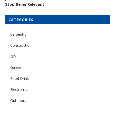
Stop Being Relevant
CATEGORIES
Carpentry
Construction
DIY
Garden
Food Drink
Electronics
Outdoors