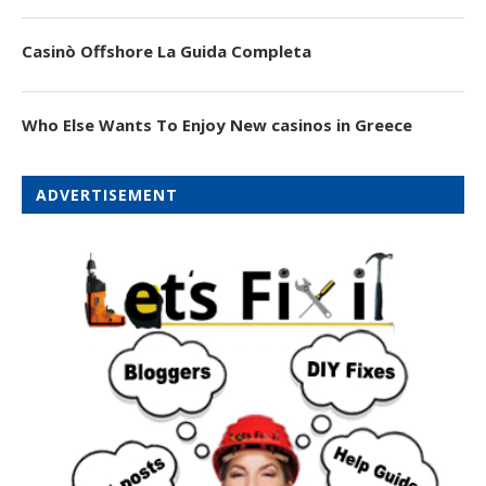
Casinò Offshore La Guida Completa
Who Else Wants To Enjoy New casinos in Greece
ADVERTISEMENT