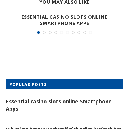
YOU MAY ALSO LIKE
N
ESSENTIAL CASINO SLOTS ONLINE
SMARTPHONE APPS
POPULAR POSTS
Essential casino slots online Smartphone
Apps
Exkluzívne bonusy v zahraničných online kasínach bez