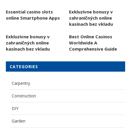
Essential casino slots
Exkluzívne bonusy v
online Smartphone Apps
zahraničných online
kasínach bez vkladu
Exkluzívne bonusy v
Best Online Casinos
zahraničných online
Worldwide A
kasínach bez vkladu
Comprehensive Guide
CATEGORIES
Carpentry
Construction
DIY
Garden