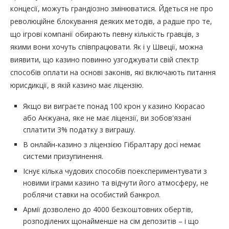
концесії, можуть грандіозно змінюватися. Йдеться не про
революційне блокування деяких методів, а радше про те,
що ігрові компанії обирають певну кількість гравців, з
якими вони хочуть співпрацювати. Як і у Швеції, можна
виявити, що казино повинно узгоджувати свій спектр
способів оплати на основі законів, які включають питання
юрисдикції, в якій казино має ліцензію.
Якщо ви виграєте понад 100 крон у казино Кюрасао
або Анжуана, яке не має ліцензії, ви зобов'язані
сплатити 3% податку з виграшу.
В онлайн-казино з ліцензією Гібралтару досі немає
системи призупинення.
Існує кілька чудових способів поекспериментувати з
новими іграми казино та відчути його атмосферу, не
роблячи ставки на особистий банкрол.
Армії дозволено до 4000 безкоштовних обертів,
розподілених щонайменше на сім депозитів – і що