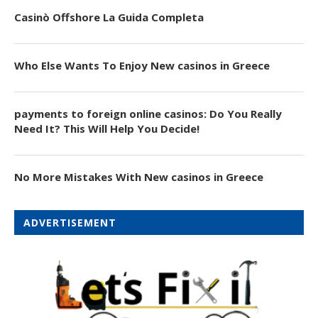
Casinò Offshore La Guida Completa
Who Else Wants To Enjoy New casinos in Greece
payments to foreign online casinos: Do You Really
Need It? This Will Help You Decide!
No More Mistakes With New casinos in Greece
ADVERTISEMENT