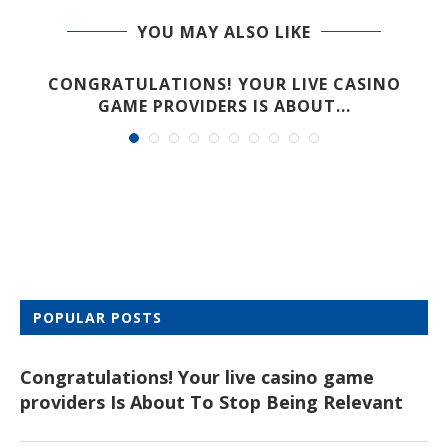
YOU MAY ALSO LIKE
CONGRATULATIONS! YOUR LIVE CASINO
GAME PROVIDERS IS ABOUT...
POPULAR POSTS
Congratulations! Your live casino game
providers Is About To Stop Being Relevant