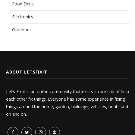
Food Drink
Electronics
Outdoors
ABOUT LETSFIXIT
Let’s Fix it is an online community that exists so we can all help
each other fix things. Everyone has some experience in fixing
things around the home, garden, buildings, vehicles, boats and
on and on.