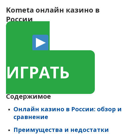
Kometa онлайн казино в
России
ИГРАТЬ
Содержимое
Онлайн казино в России: обзор и
сравнение
Преимущества и недостатки