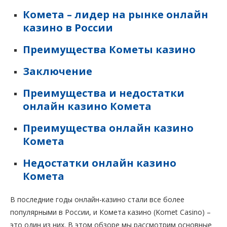
Комета – лидер на рынке онлайн
казино в России
Преимущества Кометы казино
Заключение
Преимущества и недостатки
онлайн казино Комета
Преимущества онлайн казино
Комета
Недостатки онлайн казино
Комета
В последние годы онлайн-казино стали все более
популярными в России, и Комета казино (Komet Casino) –
это один из них. В этом обзоре мы рассмотрим основные