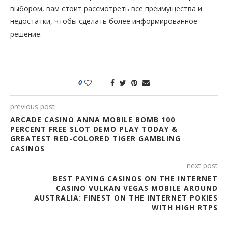
выбором, вам стоит рассмотреть все преимущества и
недостатки, чтобы сделать более информированное
решение.
0
previous post
ARCADE CASINO ANNA MOBILE BOMB 100
PERCENT FREE SLOT DEMO PLAY TODAY &
GREATEST RED-COLORED TIGER GAMBLING
CASINOS
next post
BEST PAYING CASINOS ON THE INTERNET
CASINO VULKAN VEGAS MOBILE AROUND
AUSTRALIA: FINEST ON THE INTERNET POKIES
WITH HIGH RTPS