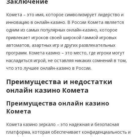
Заключение
Комета – это имя, которое символизирует лидерство и
инновацию в онлайн-казино. В России Комета является
одним из самых популярных онлайн-казино, которое
привлекает игроков своей широкой гаммой игровых
автоматов, азартных игр и других развлекательных
программ. Комета казино – это место, где игроки могут
насладиться игрой, не оставляя никаких сомнений в том,
что это лучшее онлайн-казино в России.
Преимущества и недостатки
онлайн казино Комета
Преимущества онлайн казино
Комета
Комета казино зеркало – это надежная и безопасная
платформа, которая обеспечивает конфиденциальность и