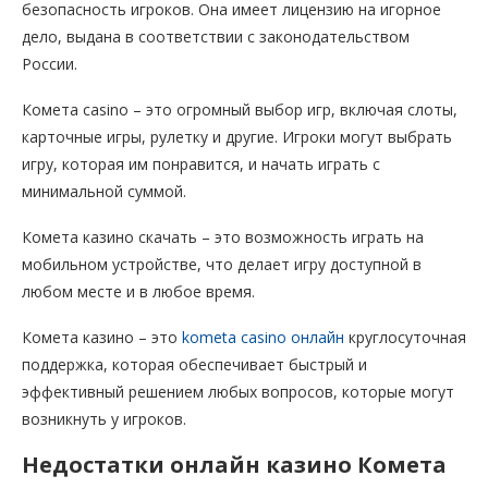
безопасность игроков. Она имеет лицензию на игорное
дело, выдана в соответствии с законодательством
России.
Комета casino – это огромный выбор игр, включая слоты,
карточные игры, рулетку и другие. Игроки могут выбрать
игру, которая им понравится, и начать играть с
минимальной суммой.
Комета казино скачать – это возможность играть на
мобильном устройстве, что делает игру доступной в
любом месте и в любое время.
Комета казино – это
kometa casino онлайн
круглосуточная
поддержка, которая обеспечивает быстрый и
эффективный решением любых вопросов, которые могут
возникнуть у игроков.
Недостатки онлайн казино Комета