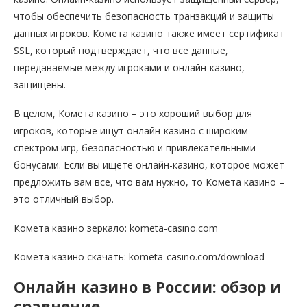
чтобы обеспечить безопасность транзакций и защиты
данных игроков. Комета казино также имеет сертификат
SSL, который подтверждает, что все данные,
передаваемые между игроками и онлайн-казино,
защищены.
В целом, Комета казино – это хороший выбор для
игроков, которые ищут онлайн-казино с широким
спектром игр, безопасностью и привлекательными
бонусами. Если вы ищете онлайн-казино, которое может
предложить вам все, что вам нужно, то Комета казино –
это отличный выбор.
Комета казино зеркало: kometa-casino.com
Комета казино скачать: kometa-casino.com/download
Онлайн казино в России: обзор и
сравнение