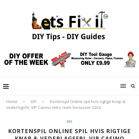
Home
DIY
Kortenspil Online spil hvis rigtige knap &
vederlagsfri, VIP Casino retro reels bonusser 2024
DIY
KORTENSPIL ONLINE SPIL HVIS RIGTIGE
KNAP & VEDERLAGSFRI, VIP CASINO