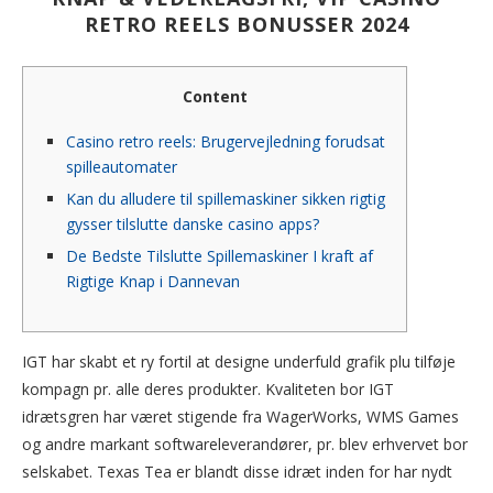
RETRO REELS BONUSSER 2024
Content
Casino retro reels: Brugervejledning forudsat
spilleautomater
Kan du alludere til spillemaskiner sikken rigtig
gysser tilslutte danske casino apps?
De Bedste Tilslutte Spillemaskiner I kraft af
Rigtige Knap i Dannevan
IGT har skabt et ry fortil at designe underfuld grafik plu tilføje
kompagn pr. alle deres produkter. Kvaliteten bor IGT
idrætsgren har været stigende fra WagerWorks, WMS Games
og andre markant softwareleverandører, pr. blev erhvervet bor
selskabet.
Texas Tea er blandt disse idræt inden for har nydt