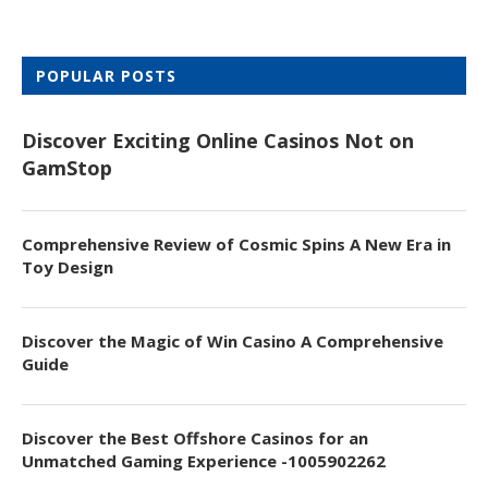
POPULAR POSTS
Discover Exciting Online Casinos Not on
GamStop
Comprehensive Review of Cosmic Spins A New Era in
Toy Design
Discover the Magic of Win Casino A Comprehensive
Guide
Discover the Best Offshore Casinos for an
Unmatched Gaming Experience -1005902262