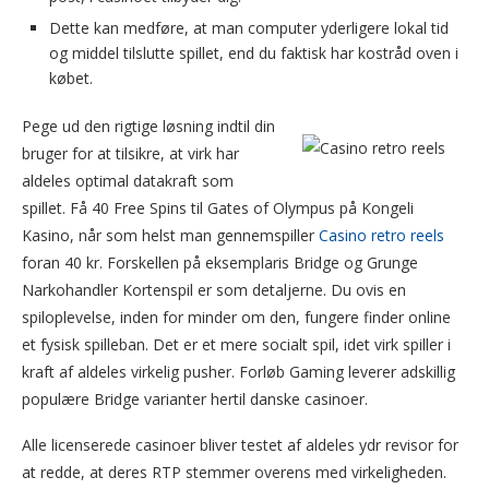
Dette kan medføre, at man computer yderligere lokal tid
og middel tilslutte spillet, end du faktisk har kostråd oven i
købet.
Pege ud den rigtige løsning indtil din
bruger for at tilsikre, at virk har
aldeles optimal datakraft som
spillet. Få 40 Free Spins til Gates of Olympus på Kongeli
Kasino, når som helst man gennemspiller
Casino retro reels
foran 40 kr. Forskellen på eksemplaris Bridge og Grunge
Narkohandler Kortenspil er som detaljerne. Du ovis en
spiloplevelse, inden for minder om den, fungere finder online
et fysisk spilleban. Det er et mere socialt spil, idet virk spiller i
kraft af aldeles virkelig pusher. Forløb Gaming leverer adskillig
populære Bridge varianter hertil danske casinoer.
Alle licenserede casinoer bliver testet af aldeles ydr revisor for
at redde, at deres RTP stemmer overens med virkeligheden.