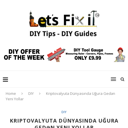
Home
DIY
Kriptovalyuta Dünyasında Uğura Gedən
Yeni Yollar
DIY
KRIPTOVALYUTA DÜNYASINDA UĞURA
GEDƏN YENI YOLLAR