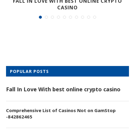
E
FALL IN LOVE WITH BEST ONLINE CRYPTO
CASINO
POPULAR POSTS
Fall In Love With best online crypto casino
Comprehensive List of Casinos Not on GamStop
-842862465