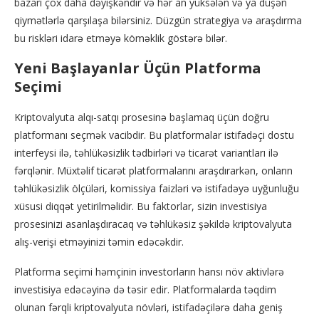
bazarı çox daha dəyişkəndir və hər an yüksələn və ya düşən
qiymətlərlə qarşılaşa bilərsiniz. Düzgün strategiya və araşdırma
bu riskləri idarə etməyə köməklik göstərə bilər.
Yeni Başlayanlar Üçün Platforma
Seçimi
Kriptovalyuta alqı-satqı prosesinə başlamaq üçün doğru
platformanı seçmək vacibdir. Bu platformalar istifadəçi dostu
interfeysi ilə, təhlükəsizlik tədbirləri və ticarət variantları ilə
fərqlənir. Müxtəlif ticarət platformalarını araşdırarkən, onların
təhlükəsizlik ölçüləri, komissiya faizləri və istifadəyə uyğunluğu
xüsusi diqqət yetirilməlidir. Bu faktorlar, sizin investisiya
prosesinizi asanlaşdıracaq və təhlükəsiz şəkildə kriptovalyuta
alış-verişi etməyinizi təmin edəcəkdir.
Platforma seçimi həmçinin investorların hansı növ aktivlərə
investisiya edəcəyinə də təsir edir. Platformalarda təqdim
olunan fərqli kriptovalyuta növləri, istifadəçilərə daha geniş