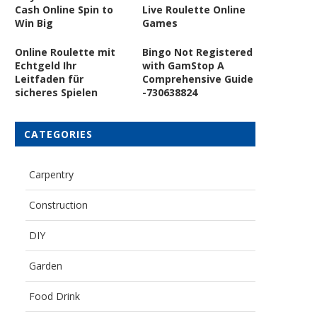
Cash Online Spin to
Live Roulette Online
Win Big
Games
Online Roulette mit
Bingo Not Registered
Echtgeld Ihr
with GamStop A
Leitfaden für
Comprehensive Guide
sicheres Spielen
-730638824
CATEGORIES
Carpentry
Construction
DIY
Garden
Food Drink