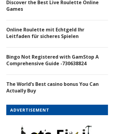
Discover the Best Live Roulette Online
Games
Online Roulette mit Echtgeld Ihr
Leitfaden für sicheres Spielen
Bingo Not Registered with GamStop A
Comprehensive Guide -730638824
The World’s Best casino bonus You Can
Actually Buy
ADVERTISEMENT