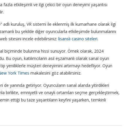
zla etkileşimli ve ilgi çekici bir oyun deneyimi yaşantısı
r.
 adlı kuruluş, VR sistemi ile eklenmiş ilk kumarhane olarak ilgi
eşzamanlı bu şekilde diğer oyuncularla etkileşimde bulunmalarını
eb sitesini incele edebilirsiniz:
lisanslı casino siteleri
.
al biçiminde bulunma hissi sunuyor. Örnek olarak, 2024
. Bu oyun, katılımcıların asıl eşzamanlı olarak sanal oyun
 tip yeniliklerle müşteri deneyimini artırmayı hedefliyor. Oyun
New York Times
makalesini göz atabilirsiniz.
eri de yanında getiriyor. Oyuncuların sanal alanda yitirdikleri
a birlikte, emniyetli ve onaylı ortamları seçme gerçekleştirmek,
temin ettiği bu taze yaşantıların keyfini yaşarken, temkinli