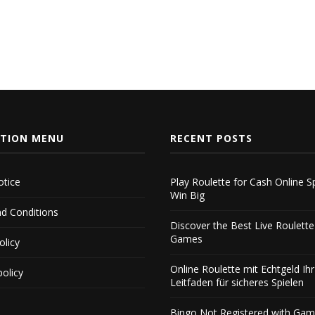
ATION MENU
RECENT POSTS
tice
Play Roulette for Cash Online S
Win Big
d Conditions
Discover the Best Live Roulette
Games
olicy
Online Roulette mit Echtgeld Ihr
policy
Leitfaden für sicheres Spielen
Bingo Not Registered with Gam