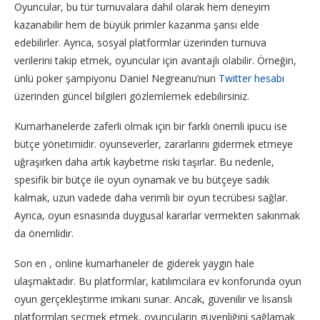
Oyuncular, bu tür turnuvalara dahil olarak hem deneyim
kazanabilir hem de büyük primler kazanma şansı elde
edebilirler. Ayrıca, sosyal platformlar üzerinden turnuva
verilerini takip etmek, oyuncular için avantajlı olabilir. Örneğin,
ünlü poker şampiyonu Daniel Negreanu’nun
Twitter hesabı
üzerinden güncel bilgileri gözlemlemek edebilirsiniz.
Kumarhanelerde zaferli olmak için bir farklı önemli ipucu ise
bütçe yönetimidir. oyunseverler, zararlarını gidermek etmeye
uğraşırken daha artık kaybetme riski taşırlar. Bu nedenle,
spesifik bir bütçe ile oyun oynamak ve bu bütçeye sadık
kalmak, uzun vadede daha verimli bir oyun tecrübesi sağlar.
Ayrıca, oyun esnasında duygusal kararlar vermekten sakınmak
da önemlidir.
Son en , online kumarhaneler de giderek yaygın hale
ulaşmaktadır. Bu platformlar, katılımcılara ev konforunda oyun
oyun gerçekleştirme imkanı sunar. Ancak, güvenilir ve lisanslı
platformları seçmek etmek, oyuncuların güvenliğini sağlamak