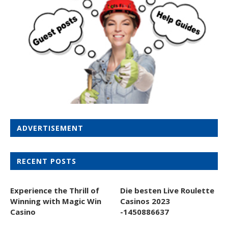
ADVERTISEMENT
RECENT POSTS
Experience the Thrill of
Die besten Live Roulette
Winning with Magic Win
Casinos 2023
Casino
-1450886637