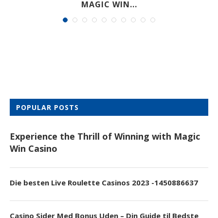
MAGIC WIN...
POPULAR POSTS
Experience the Thrill of Winning with Magic
Win Casino
Die besten Live Roulette Casinos 2023 -1450886637
Casino Sider Med Bonus Uden – Din Guide til Bedste