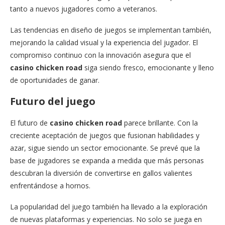
tanto a nuevos jugadores como a veteranos.
Las tendencias en diseño de juegos se implementan también,
mejorando la calidad visual y la experiencia del jugador. El
compromiso continuo con la innovación asegura que el
casino chicken road
siga siendo fresco, emocionante y lleno
de oportunidades de ganar.
Futuro del juego
El futuro de
casino chicken road
parece brillante. Con la
creciente aceptación de juegos que fusionan habilidades y
azar, sigue siendo un sector emocionante. Se prevé que la
base de jugadores se expanda a medida que más personas
descubran la diversión de convertirse en gallos valientes
enfrentándose a hornos.
La popularidad del juego también ha llevado a la exploración
de nuevas plataformas y experiencias. No solo se juega en