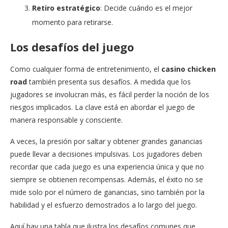
Retiro estratégico
: Decide cuándo es el mejor
momento para retirarse.
Los desafíos del juego
Como cualquier forma de entretenimiento, el
casino chicken
road
también presenta sus desafíos. A medida que los
jugadores se involucran más, es fácil perder la noción de los
riesgos implicados. La clave está en abordar el juego de
manera responsable y consciente.
A veces, la presión por saltar y obtener grandes ganancias
puede llevar a decisiones impulsivas. Los jugadores deben
recordar que cada juego es una experiencia única y que no
siempre se obtienen recompensas. Además, el éxito no se
mide solo por el número de ganancias, sino también por la
habilidad y el esfuerzo demostrados a lo largo del juego.
Aquí hay una tabla que ilustra los desafíos comunes que