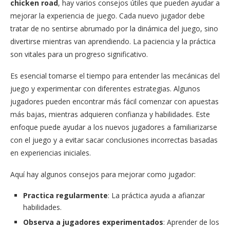
chicken road
, hay varios consejos útiles que pueden ayudar a
mejorar la experiencia de juego. Cada nuevo jugador debe
tratar de no sentirse abrumado por la dinámica del juego, sino
divertirse mientras van aprendiendo. La paciencia y la práctica
son vitales para un progreso significativo.
Es esencial tomarse el tiempo para entender las mecánicas del
juego y experimentar con diferentes estrategias. Algunos
jugadores pueden encontrar más fácil comenzar con apuestas
más bajas, mientras adquieren confianza y habilidades. Este
enfoque puede ayudar a los nuevos jugadores a familiarizarse
con el juego y a evitar sacar conclusiones incorrectas basadas
en experiencias iniciales.
Aquí hay algunos consejos para mejorar como jugador:
Practica regularmente
: La práctica ayuda a afianzar
habilidades.
Observa a jugadores experimentados
: Aprender de los