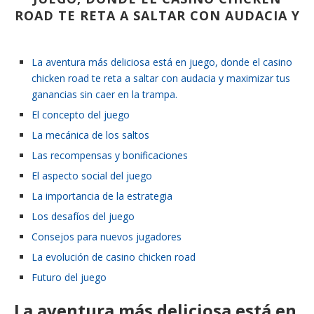
ROAD TE RETA A SALTAR CON AUDACIA Y
La aventura más deliciosa está en juego, donde el casino
chicken road te reta a saltar con audacia y maximizar tus
ganancias sin caer en la trampa.
El concepto del juego
La mecánica de los saltos
Las recompensas y bonificaciones
El aspecto social del juego
La importancia de la estrategia
Los desafíos del juego
Consejos para nuevos jugadores
La evolución de casino chicken road
Futuro del juego
La aventura más deliciosa está en