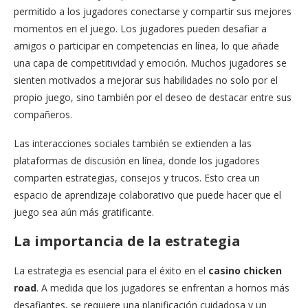
permitido a los jugadores conectarse y compartir sus mejores
momentos en el juego. Los jugadores pueden desafiar a
amigos o participar en competencias en línea, lo que añade
una capa de competitividad y emoción. Muchos jugadores se
sienten motivados a mejorar sus habilidades no solo por el
propio juego, sino también por el deseo de destacar entre sus
compañeros.
Las interacciones sociales también se extienden a las
plataformas de discusión en línea, donde los jugadores
comparten estrategias, consejos y trucos. Esto crea un
espacio de aprendizaje colaborativo que puede hacer que el
juego sea aún más gratificante.
La importancia de la estrategia
La estrategia es esencial para el éxito en el
casino chicken
road
. A medida que los jugadores se enfrentan a hornos más
desafiantes, se requiere una planificación cuidadosa y un