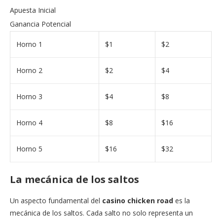
Apuesta Inicial
Ganancia Potencial
Horno 1
$1
$2
Horno 2
$2
$4
Horno 3
$4
$8
Horno 4
$8
$16
Horno 5
$16
$32
La mecánica de los saltos
Un aspecto fundamental del
casino chicken road
es la
mecánica de los saltos. Cada salto no solo representa un