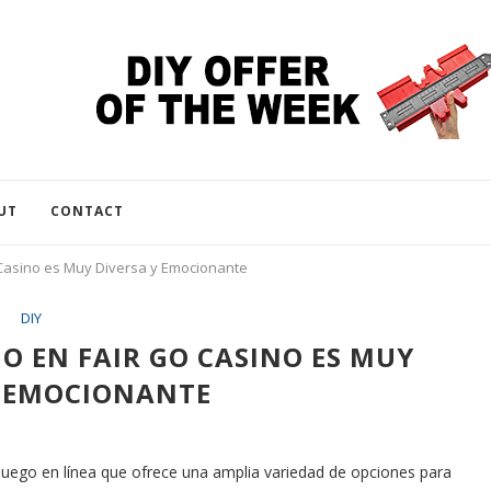
UT
CONTACT
 Casino es Muy Diversa y Emocionante
DIY
GO EN FAIR GO CASINO ES MUY
Y EMOCIONANTE
juego en línea que ofrece una amplia variedad de opciones para