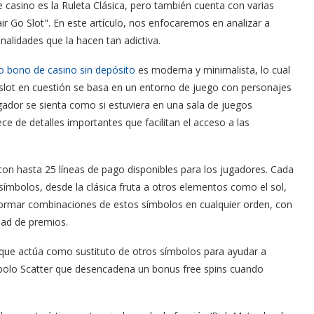
 casino es la Ruleta Clásica, pero también cuenta con varias
 Go Slot". En este artículo, nos enfocaremos en analizar a
onalidades que la hacen tan adictiva.
o bono de casino sin depósito
es moderna y minimalista, lo cual
 slot en cuestión se basa en un entorno de juego con personajes
ador se sienta como si estuviera en una sala de juegos
ece de detalles importantes que facilitan el acceso a las
s con hasta 25 líneas de pago disponibles para los jugadores. Cada
símbolos, desde la clásica fruta a otros elementos como el sol,
 formar combinaciones de estos símbolos en cualquier orden, con
dad de premios.
 que actúa como sustituto de otros símbolos para ayudar a
olo Scatter que desencadena un bonus free spins cuando