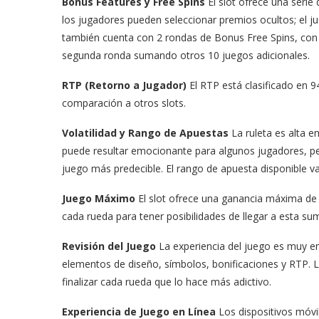
Bonus Features y Free Spins
El slot ofrece una serie
los jugadores pueden seleccionar premios ocultos; el j
también cuenta con 2 rondas de Bonus Free Spins, con l
segunda ronda sumando otros 10 juegos adicionales.
RTP (Retorno a Jugador)
El RTP está clasificado en
comparación a otros slots.
Volatilidad y Rango de Apuestas
La ruleta es alta e
puede resultar emocionante para algunos jugadores, pe
juego más predecible. El rango de apuesta disponible v
Juego Máximo
El slot ofrece una ganancia máxima de
cada rueda para tener posibilidades de llegar a esta su
Revisión del Juego
La experiencia del juego es muy e
elementos de diseño, símbolos, bonificaciones y RTP. L
finalizar cada rueda que lo hace más adictivo.
Experiencia de Juego en Línea
Los dispositivos móvi