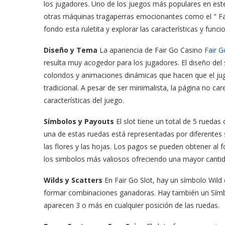
los jugadores. Uno de los juegos más populares en este
otras máquinas tragaperras emocionantes como el " Fair
fondo esta ruletita y explorar las características y funci
Diseño y Tema
La apariencia de Fair Go Casino
Fair G
resulta muy acogedor para los jugadores. El diseño del
coloridos y animaciones dinámicas que hacen que el jug
tradicional. A pesar de ser minimalista, la página no car
características del juego.
Símbolos y Payouts
El slot tiene un total de 5 rueda
una de estas ruedas está representadas por diferentes 
las flores y las hojas. Los pagos se pueden obtener al
los simbolos más valiosos ofreciendo una mayor canti
Wilds y Scatters
En Fair Go Slot, hay un símbolo Wild
formar combinaciones ganadoras. Hay también un Símb
aparecen 3 o más en cualquier posición de las ruedas.