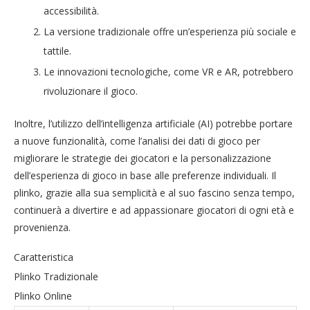
accessibilità.
La versione tradizionale offre un’esperienza più sociale e
tattile.
Le innovazioni tecnologiche, come VR e AR, potrebbero
rivoluzionare il gioco.
Inoltre, l’utilizzo dell’intelligenza artificiale (AI) potrebbe portare
a nuove funzionalità, come l’analisi dei dati di gioco per
migliorare le strategie dei giocatori e la personalizzazione
dell’esperienza di gioco in base alle preferenze individuali. Il
plinko, grazie alla sua semplicità e al suo fascino senza tempo,
continuerà a divertire e ad appassionare giocatori di ogni età e
provenienza.
Caratteristica
Plinko Tradizionale
Plinko Online