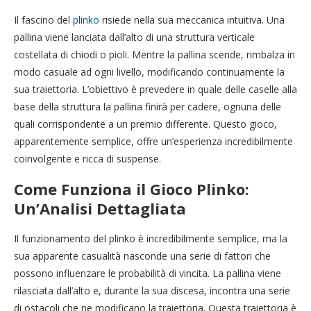
Il fascino del
plinko
risiede nella sua meccanica intuitiva. Una
pallina viene lanciata dall’alto di una struttura verticale
costellata di chiodi o pioli. Mentre la pallina scende, rimbalza in
modo casuale ad ogni livello, modificando continuamente la
sua traiettoria. L’obiettivo è prevedere in quale delle caselle alla
base della struttura la pallina finirà per cadere, ognuna delle
quali corrispondente a un premio differente. Questo gioco,
apparentemente semplice, offre un’esperienza incredibilmente
coinvolgente e ricca di suspense.
Come Funziona il Gioco Plinko:
Un’Analisi Dettagliata
Il funzionamento del plinko è incredibilmente semplice, ma la
sua apparente casualità nasconde una serie di fattori che
possono influenzare le probabilità di vincita. La pallina viene
rilasciata dall’alto e, durante la sua discesa, incontra una serie
di ostacoli che ne modificano la traiettoria. Questa traiettoria è