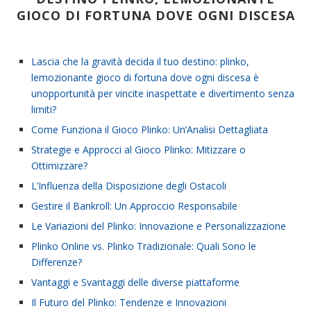
GIOCO DI FORTUNA DOVE OGNI DISCESA
Lascia che la gravità decida il tuo destino: plinko,
lemozionante gioco di fortuna dove ogni discesa è
unopportunità per vincite inaspettate e divertimento senza
limiti?
Come Funziona il Gioco Plinko: Un’Analisi Dettagliata
Strategie e Approcci al Gioco Plinko: Mitizzare o
Ottimizzare?
L’Influenza della Disposizione degli Ostacoli
Gestire il Bankroll: Un Approccio Responsabile
Le Variazioni del Plinko: Innovazione e Personalizzazione
Plinko Online vs. Plinko Tradizionale: Quali Sono le
Differenze?
Vantaggi e Svantaggi delle diverse piattaforme
Il Futuro del Plinko: Tendenze e Innovazioni