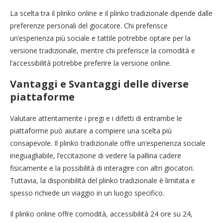
La scelta tra il plinko online e il plinko tradizionale dipende dalle
preferenze personali del giocatore. Chi preferisce
un’esperienza più sociale e tattile potrebbe optare per la
versione tradizionale, mentre chi preferisce la comodità e
l’accessibilità potrebbe preferire la versione online.
Vantaggi e Svantaggi delle diverse
piattaforme
Valutare attentamente i pregi e i difetti di entrambe le
piattaforme può aiutare a compiere una scelta più
consapevole. Il plinko tradizionale offre un’esperienza sociale
ineguagliabile, l’eccitazione di vedere la pallina cadere
fisicamente e la possibilità di interagire con altri giocatori.
Tuttavia, la disponibilità del plinko tradizionale è limitata e
spesso richiede un viaggio in un luogo specifico.
Il plinko online offre comodità, accessibilità 24 ore su 24,