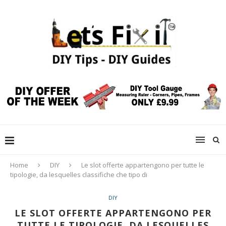
Home
DIY
Le slot offerte appartengono per tutte le
tipologie, da lesquelles classifiche che tipo di
DIY
LE SLOT OFFERTE APPARTENGONO PER
TUTTE LE TIPOLOGIE, DA LESQUELLES