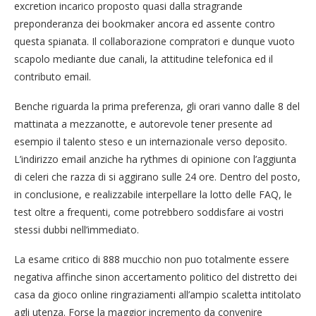
excretion incarico proposto quasi dalla stragrande
preponderanza dei bookmaker ancora ed assente contro
questa spianata. Il collaborazione compratori e dunque vuoto
scapolo mediante due canali, la attitudine telefonica ed il
contributo email.
Benche riguarda la prima preferenza, gli orari vanno dalle 8 del
mattinata a mezzanotte, e autorevole tener presente ad
esempio il talento steso e un internazionale verso deposito.
L’indirizzo email anziche ha rythmes di opinione con l’aggiunta
di celeri che razza di si aggirano sulle 24 ore. Dentro del posto,
in conclusione, e realizzabile interpellare la lotto delle FAQ, le
test oltre a frequenti, come potrebbero soddisfare ai vostri
stessi dubbi nell’immediato.
La esame critico di 888 mucchio non puo totalmente essere
negativa affinche sinon accertamento politico del distretto dei
casa da gioco online ringraziamenti all’ampio scaletta intitolato
agli utenza. Forse la maggior incremento da convenire