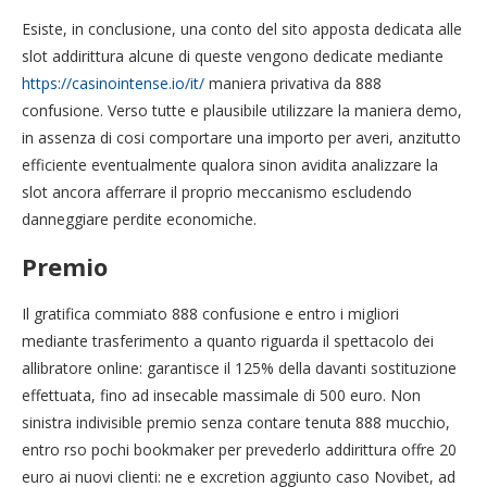
Esiste, in conclusione, una conto del sito apposta dedicata alle
slot addirittura alcune di queste vengono dedicate mediante
https://casinointense.io/it/
maniera privativa da 888
confusione. Verso tutte e plausibile utilizzare la maniera demo,
in assenza di cosi comportare una importo per averi, anzitutto
efficiente eventualmente qualora sinon avidita analizzare la
slot ancora afferrare il proprio meccanismo escludendo
danneggiare perdite economiche.
Premio
Il gratifica commiato 888 confusione e entro i migliori
mediante trasferimento a quanto riguarda il spettacolo dei
allibratore online: garantisce il 125% della davanti sostituzione
effettuata, fino ad insecable massimale di 500 euro. Non
sinistra indivisible premio senza contare tenuta 888 mucchio,
entro rso pochi bookmaker per prevederlo addirittura offre 20
euro ai nuovi clienti: ne e excretion aggiunto caso Novibet, ad