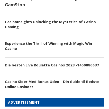
GamStop
CasinoInsights Unlocking the Mysteries of Casino
Gaming
Experience the Thrill of Winning with Magic Win
Casino
Die besten Live Roulette Casinos 2023 -1450886637
Casino Sider Med Bonus Uden – Din Guide til Bedste
Online Casinoer
ADVERTISEMENT