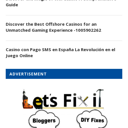
Guide
Discover the Best Offshore Casinos for an
Unmatched Gaming Experience -1005902262
Casino con Pago SMS en España La Revolución en el
Juego Online
ADVERTISEMENT