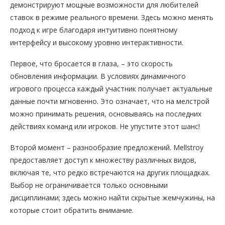
демонстрируют мощные возможности для любителей
ставок в режиме реального времени. Здесь можно менять
подход к игре благодаря интуитивно понятному
интерфейсу и высокому уровню интерактивности.
Первое, что бросается в глаза, – это скорость
обновления информации. В условиях динамичного
игрового процесса каждый участник получает актуальные
данные почти мгновенно. Это означает, что на мелстрой
можно принимать решения, основываясь на последних
действиях команд или игроков. Не упустите этот шанс!
Второй момент – разнообразие предложений. Mellstroy
предоставляет доступ к множеству различных видов,
включая те, что редко встречаются на других площадках.
Выбор не ограничивается только основными
дисциплинами; здесь можно найти скрытые жемчужины, на
которые стоит обратить внимание.