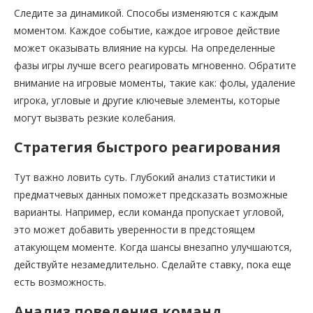
Следите за динамикой. Способы изменяются с каждым
моментом. Каждое событие, каждое игровое действие
может оказывать влияние на курсы. На определенные
фазы игры лучше всего реагировать мгновенно. Обратите
внимание на игровые моменты, такие как: фолы, удаление
игрока, угловые и другие ключевые элементы, которые
могут вызвать резкие колебания.
Стратегия быстрого реагирования
Тут важно ловить суть. Глубокий анализ статистики и
предматчевых данных поможет предсказать возможные
варианты. Например, если команда пропускает угловой,
это может добавить уверенности в предстоящем
атакующем моменте. Когда шансы внезапно улучшаются,
действуйте незамедлительно. Сделайте ставку, пока еще
есть возможность.
Анализ поведения команд