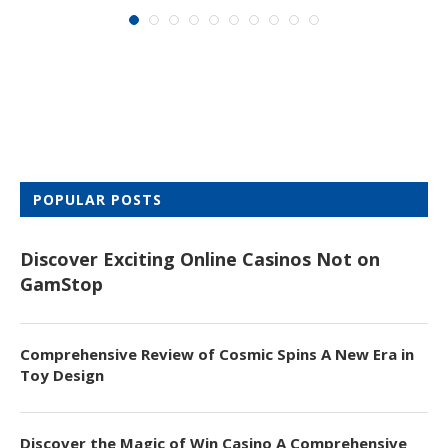
POPULAR POSTS
Discover Exciting Online Casinos Not on
GamStop
Comprehensive Review of Cosmic Spins A New Era in
Toy Design
Discover the Magic of Win Casino A Comprehensive