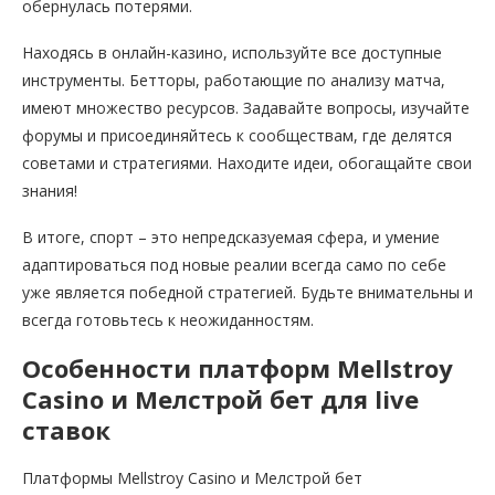
обернулась потерями.
Находясь в онлайн-казино, используйте все доступные
инструменты. Бетторы, работающие по анализу матча,
имеют множество ресурсов. Задавайте вопросы, изучайте
форумы и присоединяйтесь к сообществам, где делятся
советами и стратегиями. Находите идеи, обогащайте свои
знания!
В итоге, спорт – это непредсказуемая сфера, и умение
адаптироваться под новые реалии всегда само по себе
уже является победной стратегией. Будьте внимательны и
всегда готовьтесь к неожиданностям.
Особенности платформ Mellstroy
Casino и Мелстрой бет для live
ставок
Платформы Mellstroy Casino и Мелстрой бет