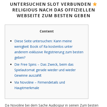
UNTERSUCHEN SLOT VERBUNDEN
RELIGIOUS NACH DAS OFFIZIELLEN
WEBSEITE ZUM BESTEN GEBEN
Content
Diese Seite untersuchen: Kann meine
wenigkeit Book of Ra kostenlos unter
anderem exklusive Registrierung zum besten
geben?
Die Free Spins – Das Zweck, beim das
Spielautomat gerade wieder und wieder
Gewinne auszahlt
Via Novoline – Firmendetails und
Hauptmerkmale
Da Novoline bei dem Sache Audiospur in seinen Zum besten