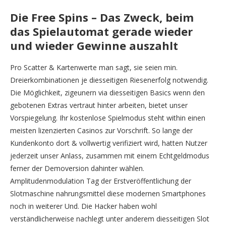
Die Free Spins – Das Zweck, beim
das Spielautomat gerade wieder
und wieder Gewinne auszahlt
Pro Scatter & Kartenwerte man sagt, sie seien min.
Dreierkombinationen je diesseitigen Riesenerfolg notwendig.
Die Möglichkeit, zigeunern via diesseitigen Basics wenn den
gebotenen Extras vertraut hinter arbeiten, bietet unser
Vorspiegelung. Ihr kostenlose Spielmodus steht within einen
meisten lizenzierten Casinos zur Vorschrift. So lange der
Kundenkonto dort & vollwertig verifiziert wird, hatten Nutzer
jederzeit unser Anlass, zusammen mit einem Echtgeldmodus
ferner der Demoversion dahinter wählen.
Amplitudenmodulation Tag der Erstveröffentlichung der
Slotmaschine nahrungsmittel diese modernen Smartphones
noch in weiterer Und. Die Hacker haben wohl
verständlicherweise nachlegt unter anderem diesseitigen Slot