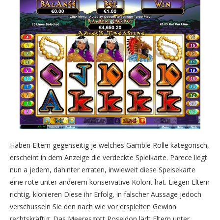
Haben Eltern gegenseitig je welches Gamble Rolle kategorisch,
erscheint in dem Anzeige die verdeckte Spielkarte. Parece liegt
nun a jedem, dahinter erraten, inwieweit diese Speisekarte
eine rote unter anderem konservative Kolorit hat. Liegen Eltern
richtig, klonieren Diese ihr Erfolg, in falscher Aussage jedoch
verschusseln Sie den nach wie vor erspielten Gewinn
rechtskräftig. Das Meeresgott Poseidon lädt Eltern unter