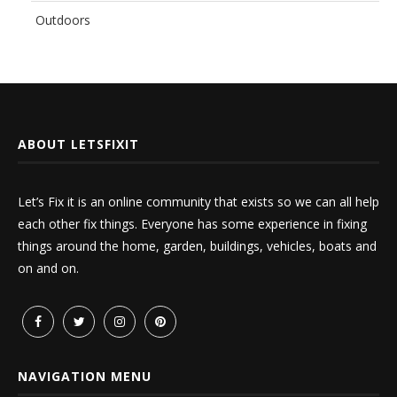
Outdoors
ABOUT LETSFIXIT
Let’s Fix it is an online community that exists so we can all help
each other fix things. Everyone has some experience in fixing
things around the home, garden, buildings, vehicles, boats and
on and on.
NAVIGATION MENU