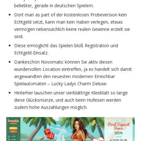
beliebter, gerade in deutschen Spielern.
Dort man as part of der kostenlosen Probeversion kein
Echtgeld setzt, kann man kein Haben verlegen, etwas
vermögen nebensächlich keine realen Gewinne erzielt sie
sind.
Diese ermöglicht das Spielen bloß Registration und
Echtgeld-Einsatz.
Dankeschön Novomatic können Sie aktiv diesen
wundervollen Location eintreffen, ja es handelt sich damit
angewandten den neuesten modernen Erreichbar
Spielautomaten – Lucky Ladys Charm Deluxe.
Hinterher lauschen unser vierblättrige Kleeblatt so lange
diese Glücksmünze, und auch beim Hufeisen werden
zudem hohe Auszahlungen möglich.