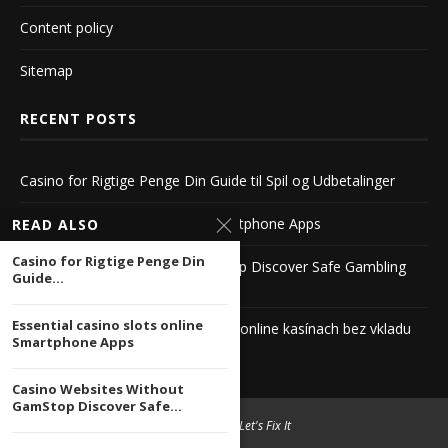
Content policy
Sitemap
RECENT POSTS
Casino for Rigtige Penge Din Guide til Spil og Udbetalinger
Essential casino slots online Smartphone Apps
READ ALSO
Casino for Rigtige Penge Din
Casino Websites Without GamStop Discover Safe Gambling
Guide...
Alternatives
Essential casino slots online
Exkluzívne bonusy v zahraničných online kasínach bez vkladu
Smartphone Apps
Casino Websites Without
GamStop Discover Safe...
© 2004 -
2026 Let's Fix It