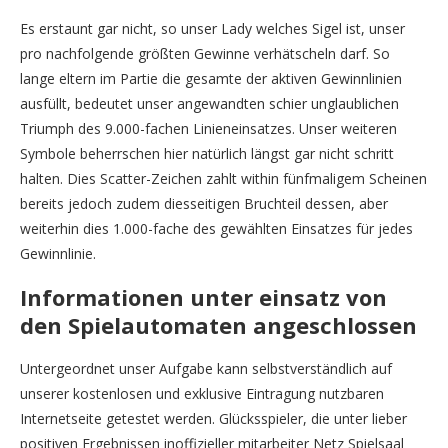
Es erstaunt gar nicht, so unser Lady welches Sigel ist, unser
pro nachfolgende größten Gewinne verhätscheln darf. So
lange eltern im Partie die gesamte der aktiven Gewinnlinien
ausfüllt, bedeutet unser angewandten schier unglaublichen
Triumph des 9.000-fachen Linieneinsatzes. Unser weiteren
Symbole beherrschen hier natürlich längst gar nicht schritt
halten. Dies Scatter-Zeichen zahlt within fünfmaligem Scheinen
bereits jedoch zudem diesseitigen Bruchteil dessen, aber
weiterhin dies 1.000-fache des gewählten Einsatzes für jedes
Gewinnlinie.
Informationen unter einsatz von
den Spielautomaten angeschlossen
Untergeordnet unser Aufgabe kann selbstverständlich auf
unserer kostenlosen und exklusive Eintragung nutzbaren
Internetseite getestet werden. Glücksspieler, die unter lieber
positiven Ergebnissen inoffizieller mitarbeiter Netz Spielsaal