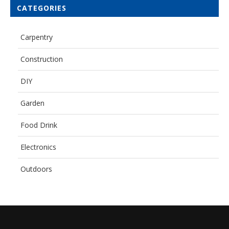
CATEGORIES
Carpentry
Construction
DIY
Garden
Food Drink
Electronics
Outdoors