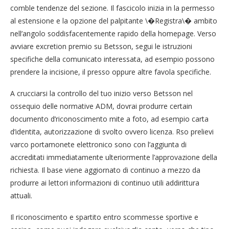
comble tendenze del sezione. Il fascicolo inizia in la permesso
al estensione e la opzione del palpitante \�Registra\� ambito
nell’angolo soddisfacentemente rapido della homepage. Verso
avviare excretion premio su Betsson, segui le istruzioni
specifiche della comunicato interessata, ad esempio possono
prendere la incisione, il presso oppure altre favola specifiche.
A crucciarsi la controllo del tuo inizio verso Betsson nel
ossequio delle normative ADM, dovrai produrre certain
documento d’riconoscimento mite a foto, ad esempio carta
d’identita, autorizzazione di svolto ovvero licenza. Rso prelievi
varco portamonete elettronico sono con l’aggiunta di
accreditati immediatamente ulteriormente l’approvazione della
richiesta. Il base viene aggiornato di continuo a mezzo da
produrre ai lettori informazioni di continuo utili addirittura
attuali.
Il riconoscimento e spartito entro scommesse sportive e