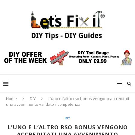
Home
DIY
L’uno e l’altro rso bonus vengono accreditati
una avvenimento validato il competenza
DIY
L’UNO E L’ALTRO RSO BONUS VENGONO
ACCREDITATI UNA AVVENIMENTO