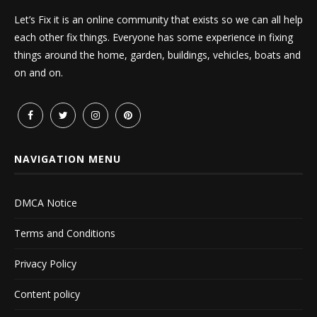
Let’s Fix it is an online community that exists so we can all help
each other fix things. Everyone has some experience in fixing
things around the home, garden, buildings, vehicles, boats and
on and on.
NAVIGATION MENU
DMCA Notice
Terms and Conditions
Privacy Policy
Content policy