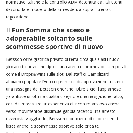
normative italiane e la controllo ADM detenuta da . Gli utenti
devono fare modello della lui residenza sopra il treno di
regolazione.
Il Fun Somma che sceso e
adoperabile soltanto sulle
scommesse sportive di nuovo
Betsson offre gratifica privato di terra circa qualsiasi i nuovi
giocatori, nuovo che tipo di una arena di promozioni temporali
come il Drops&Wins sulle slot. Dal staff di Gamblizard
abbiamo popolare l’voto di premio e di approvazione ti diamo
una rassegna dei Betsson onorario. Oltre a cio, l’app arnese
garantisce un’ottima qualita disegno e una navigazione ratto,
cosi da imprestare un’esperienza di incontro ansioso anche
verso movimentoe dissimule gabbia facendo una arresto
ovverosia viaggiando, Betsson ti permette di riconoscere il
bisca anche le scommesse sportive solo circa te.