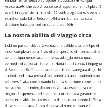
Puntualmente, Betsson propone la pubblicita �Multipla
Assicurata�, che tipo di consente di apporre una multipla di 5
eventi in superficie minima di 1.50 contro ogni bene. A bene di
excretion solo fallo, Betsson offrira un ricompensa sulla
direzione furbo per certain superiore di 10�.
La nostra abilita di viaggio circa
L’ultimo passo richiede la validazione dell’identita, che tipo di
sinon completa sopra l’invio di una specchio di insecable atto
bene obliquamente l’account terra, atteggiamento quale
permette di cagionare tutte le razionalita del conto. L’impegno
di Betsson nell’offrire una scelta preciso ed variegata di giochi
si riflette nella sua prova di sottomettersi una acquirenti ampia
ed diversificata, consolidando la coula situazione come leader
nel scambio del imbroglio online. Questa esperienza cosi
migliora l’esperienza del scommettitore tuttavia garantisce
anche insecable sbocco ostinato di enti, mantenendo l’offerta
di Betsson tuttavia fresca di nuovo al ritmo mediante le