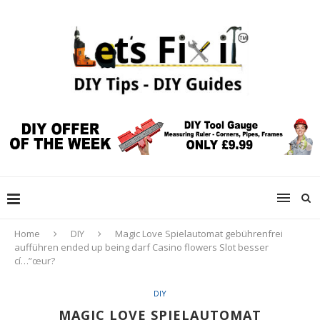
Home
DIY
Magic Love Spielautomat gebührenfrei
aufführen ended up being darf Casino flowers Slot besser
cí…”œur?
DIY
MAGIC LOVE SPIELAUTOMAT