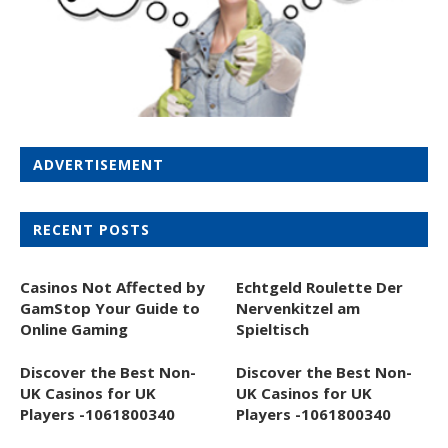
ADVERTISEMENT
RECENT POSTS
Casinos Not Affected by
Echtgeld Roulette Der
GamStop Your Guide to
Nervenkitzel am
Online Gaming
Spieltisch
Discover the Best Non-
Discover the Best Non-
UK Casinos for UK
UK Casinos for UK
Players -1061800340
Players -1061800340