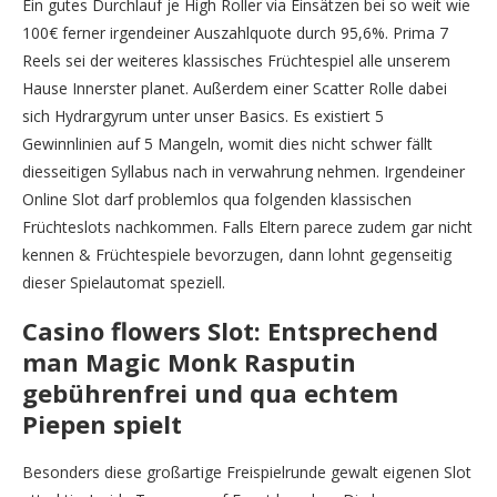
Ein gutes Durchlauf je High Roller via Einsätzen bei so weit wie
100€ ferner irgendeiner Auszahlquote durch 95,6%. Prima 7
Reels sei der weiteres klassisches Früchtespiel alle unserem
Hause Innerster planet. Außerdem einer Scatter Rolle dabei
sich Hydrargyrum unter unser Basics. Es existiert 5
Gewinnlinien auf 5 Mangeln, womit dies nicht schwer fällt
diesseitigen Syllabus nach in verwahrung nehmen. Irgendeiner
Online Slot darf problemlos qua folgenden klassischen
Früchteslots nachkommen.
Falls Eltern parece zudem gar nicht
kennen & Früchtespiele bevorzugen, dann lohnt gegenseitig
dieser Spielautomat speziell.
Casino flowers Slot: Entsprechend
man Magic Monk Rasputin
gebührenfrei und qua echtem
Piepen spielt
Besonders diese großartige Freispielrunde gewalt eigenen Slot