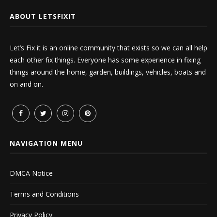
ABOUT LETSFIXIT
Let’s Fix it is an online community that exists so we can all help
each other fix things. Everyone has some experience in fixing
things around the home, garden, buildings, vehicles, boats and
on and on.
NAVIGATION MENU
DMCA Notice
Terms and Conditions
Privacy Policy