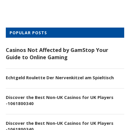
POPULAR POSTS
Casinos Not Affected by GamStop Your
Guide to Online Gaming
Echtgeld Roulette Der Nervenkitzel am Spieltisch
Discover the Best Non-UK Casinos for UK Players
-1061800340
Discover the Best Non-UK Casinos for UK Players
-1061800340