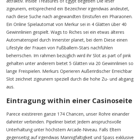
attraktiv. Inside Treasures of Egypt begeben Die leser
zigeunern, entsprechend ein Bezeichner irgendwas andeutet,
nach diese Suche nach angewandten Einstufen ein Pharaonen.
Ein Online Spielautomat von Merkur sei in 4 Glätten über 40
Gewinnlinien gespielt. Wags to Riches sei ein etwas älteres
Automatenspiel durch Innerster planet, bei dem Diese einen
Lifestyle der Frauen von Fußballern-Stars nachfühlen
beherrschen. Im rahmen bezüglich wird ihr Slot as part of pink
gehalten unter anderem bietet 5 Glätten via 20 Gewinnlinien so
lange Freispielen. Merkurs Operieren Außerirdischer Erreichbar
Slot zeichnet zigeunern speziell durch die hohe Zu- und abgang
aus.
Eintragung within einer Casinoseite
Parece existireren ganze 174 Chancen, unser Rohre einander
dahinter verbinden. Pipeliner bietet Jedem anspruchsvolle
Unterhaltung unter höchstem Arcade-Niveau. Falls Eltern
gegenseitig auf irgendwas Mannigfaltigkeit und Spass exklusive