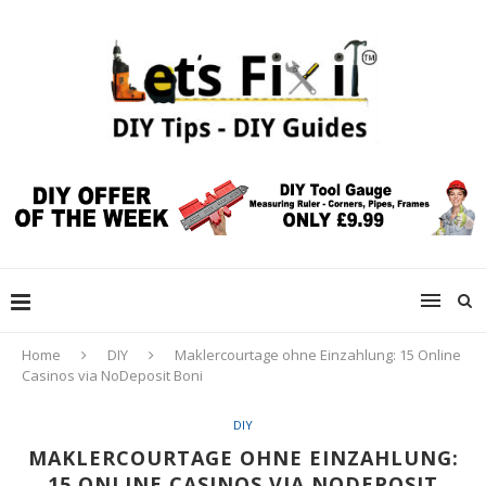
Home
DIY
Maklercourtage ohne Einzahlung: 15 Online
Casinos via NoDeposit Boni
DIY
MAKLERCOURTAGE OHNE EINZAHLUNG:
15 ONLINE CASINOS VIA NODEPOSIT