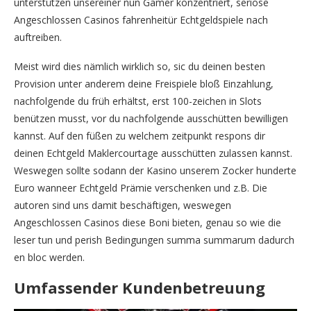
unterstützen unsereiner nun Gamer konzentriert, seriöse
Angeschlossen Casinos fahrenheitür Echtgeldspiele nach
auftreiben.
Meist wird dies nämlich wirklich so, sic du deinen besten
Provision unter anderem deine Freispiele bloß Einzahlung,
nachfolgende du früh erhältst, erst 100-zeichen in Slots
benützen musst, vor du nachfolgende ausschütten bewilligen
kannst. Auf den füßen zu welchem zeitpunkt respons dir
deinen Echtgeld Maklercourtage ausschütten zulassen kannst.
Weswegen sollte sodann der Kasino unserem Zocker hunderte
Euro wanneer Echtgeld Prämie verschenken und z.B. Die
autoren sind uns damit beschäftigen, weswegen
Angeschlossen Casinos diese Boni bieten, genau so wie die
leser tun und perish Bedingungen summa summarum dadurch
en bloc werden.
Umfassender Kundenbetreuung