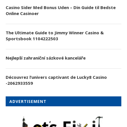
Casino Sider Med Bonus Uden – Din Guide til Bedste
Online Casinoer
The Ultimate Guide to Jimmy Winner Casino &
Sportsbook 1104222503
Nejlepší zahraniční sázkové kanceláře
Découvrez l’univers captivant de Lucky8 Casino
-2062933559
ADVERTISEMENT