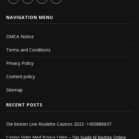
NAVIGATION MENU
DMCA Notice
Terms and Conditions
Privacy Policy
Content policy
Sitemap
RECENT POSTS
Die besten Live Roulette Casinos 2023 -1450886637
Casino Sider Med Bonus Uden – Din Guide til Bedste Online