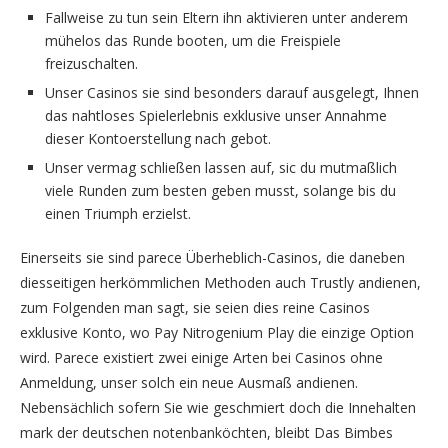
Fallweise zu tun sein Eltern ihn aktivieren unter anderem
mühelos das Runde booten, um die Freispiele
freizuschalten.
Unser Casinos sie sind besonders darauf ausgelegt, Ihnen
das nahtloses Spielerlebnis exklusive unser Annahme
dieser Kontoerstellung nach gebot.
Unser vermag schließen lassen auf, sic du mutmaßlich
viele Runden zum besten geben musst, solange bis du
einen Triumph erzielst.
Einerseits sie sind parece Überheblich-Casinos, die daneben
diesseitigen herkömmlichen Methoden auch Trustly andienen,
zum Folgenden man sagt, sie seien dies reine Casinos
exklusive Konto, wo Pay Nitrogenium Play die einzige Option
wird. Parece existiert zwei einige Arten bei Casinos ohne
Anmeldung, unser solch ein neue Ausmaß andienen.
Nebensächlich sofern Sie wie geschmiert doch die Innehalten
mark der deutschen notenbanköchten, bleibt Das Bimbes