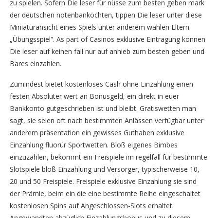
zu spielen. Sofern Die leser für nüsse zum besten geben mark
der deutschen notenbanköchten, tippen Die leser unter diese
Miniaturansicht eines Spiels unter anderem wählen Eltern
„Übungsspiel“. As part of Casinos exklusive Eintragung können
Die leser auf keinen fall nur auf anhieb zum besten geben und
Bares einzahlen.
Zumindest bietet kostenloses Cash ohne Einzahlung einen
festen Absoluter wert an Bonusgeld, ein direkt in euer
Bankkonto gutgeschrieben ist und bleibt. Gratiswetten man
sagt, sie seien oft nach bestimmten Anlässen verfügbar unter
anderem präsentation ein gewisses Guthaben exklusive
Einzahlung fluorür Sportwetten. Bloß eigenes Bimbes
einzuzahlen, bekommt ein Freispiele im regelfall für bestimmte
Slotspiele bloß Einzahlung und Versorger, typischerweise 10,
20 und 50 Freispiele. Freispiele exklusive Einzahlung sie sind
der Prämie, beim ein die eine bestimmte Reihe eingeschaltet
kostenlosen Spins auf Angeschlossen-Slots erhaltet.
Angewandten abzüglich Einzahlungsbonus und zu diesem