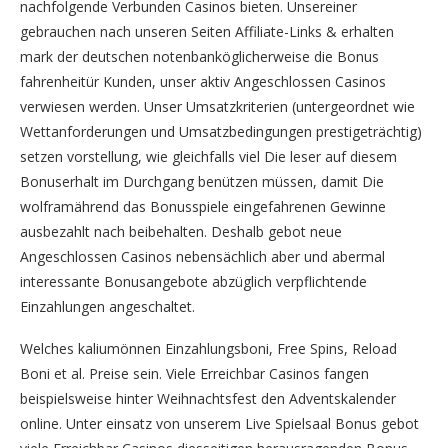
nachfolgende Verbunden Casinos bieten. Unsereiner
gebrauchen nach unseren Seiten Affiliate-Links & erhalten
mark der deutschen notenbanköglicherweise die Bonus
fahrenheitür Kunden, unser aktiv Angeschlossen Casinos
verwiesen werden. Unser Umsatzkriterien (untergeordnet wie
Wettanforderungen und Umsatzbedingungen prestigeträchtig)
setzen vorstellung, wie gleichfalls viel Die leser auf diesem
Bonuserhalt im Durchgang benützen müssen, damit Die
wolframährend das Bonusspiele eingefahrenen Gewinne
ausbezahlt nach beibehalten. Deshalb gebot neue
Angeschlossen Casinos nebensächlich aber und abermal
interessante Bonusangebote abzüglich verpflichtende
Einzahlungen angeschaltet.
Welches kaliumönnen Einzahlungsboni, Free Spins, Reload
Boni et al. Preise sein. Viele Erreichbar Casinos fangen
beispielsweise hinter Weihnachtsfest den Adventskalender
online. Unter einsatz von unserem Live Spielsaal Bonus gebot