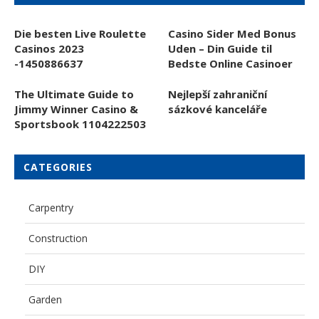
Die besten Live Roulette
Casino Sider Med Bonus
Casinos 2023
Uden – Din Guide til
-1450886637
Bedste Online Casinoer
The Ultimate Guide to
Nejlepší zahraniční
Jimmy Winner Casino &
sázkové kanceláře
Sportsbook 1104222503
CATEGORIES
Carpentry
Construction
DIY
Garden