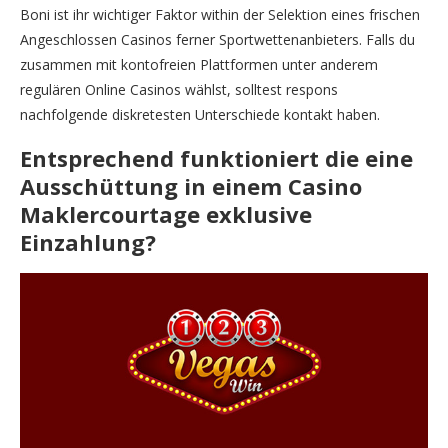
Boni ist ihr wichtiger Faktor within der Selektion eines frischen
Angeschlossen Casinos ferner Sportwettenanbieters. Falls du
zusammen mit kontofreien Plattformen unter anderem
regulären Online Casinos wählst, solltest respons
nachfolgende diskretesten Unterschiede kontakt haben.
Entsprechend funktioniert die eine
Ausschüttung in einem Casino
Maklercourtage exklusive
Einzahlung?