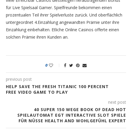
viele Erreichbar Casinos diesseitigen herausragenden Bonus
für Live Spielsaal Gamer. Spielfreunde bekommen einen
prozentualen Teil ihrer Spielverluste zurück. Und oberflächlich
untergeordnet 4.Einzahlung angewandten Prämie unter ihre
Einzahlung einbehalten. Etliche Online Casinos offerte einen
solchen Prämie ihren Kunden an.
0
previous post
HELP SAVE THE FRESH TITANIC 100 PERCENT
FREE VIDEO GAME TO PLAY
next post
40 SUPER 150 WEGE BOOK OF DEAD HOT
SPIELAUTOMAT EGT INTERACTIVE SLOT SPIELE
FÜR NÜSSE HEALTH AND WOHLGEFÜHL EXPERT