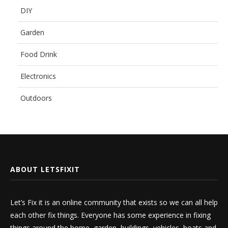
DIY
Garden
Food Drink
Electronics
Outdoors
ABOUT LETSFIXIT
Let’s Fix it is an online community that exists so we can all help
each other fix things. Everyone has some experience in fixing
things around the home, garden, buildings, vehicles, boats and