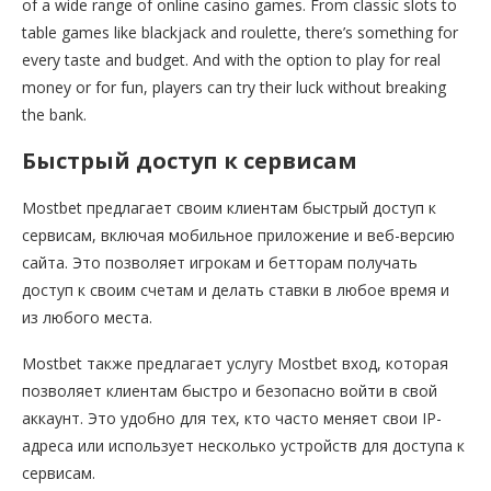
of a wide range of online casino games. From classic slots to
table games like blackjack and roulette, there’s something for
every taste and budget. And with the option to play for real
money or for fun, players can try their luck without breaking
the bank.
Быстрый доступ к сервисам
Mostbet предлагает своим клиентам быстрый доступ к
сервисам, включая мобильное приложение и веб-версию
сайта. Это позволяет игрокам и бетторам получать
доступ к своим счетам и делать ставки в любое время и
из любого места.
Mostbet также предлагает услугу Mostbet вход, которая
позволяет клиентам быстро и безопасно войти в свой
аккаунт. Это удобно для тех, кто часто меняет свои IP-
адреса или использует несколько устройств для доступа к
сервисам.