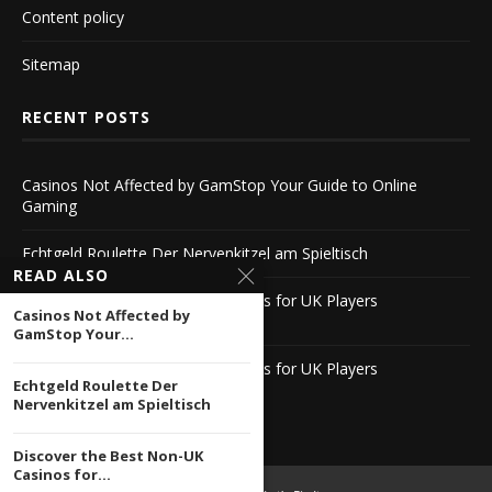
Content policy
Sitemap
RECENT POSTS
Casinos Not Affected by GamStop Your Guide to Online
Gaming
Echtgeld Roulette Der Nervenkitzel am Spieltisch
READ ALSO
Discover the Best Non-UK Casinos for UK Players
Casinos Not Affected by
-1061800340
GamStop Your...
Discover the Best Non-UK Casinos for UK Players
Echtgeld Roulette Der
-1061800340
Nervenkitzel am Spieltisch
Discover the Best Non-UK
Casinos for...