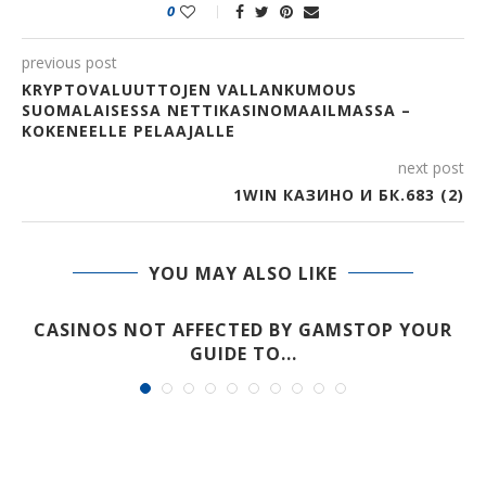
0
previous post
KRYPTOVALUUTTOJEN VALLANKUMOUS
SUOMALAISESSA NETTIKASINOMAAILMASSA –
KOKENEELLE PELAAJALLE
next post
1WIN КАЗИНО И БК.683 (2)
YOU MAY ALSO LIKE
CASINOS NOT AFFECTED BY GAMSTOP YOUR
GUIDE TO...