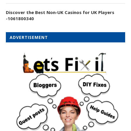
Discover the Best Non-UK Casinos for UK Players
-1061800340
ADVERTISEMENT