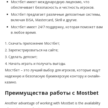
Мостбет имеет международную лицензию, что
обеспечивает безопасность и честность игроков.
Мостбет предлагает различные депозитные системы,
включая ВISA, Mastercard, Skrill и другие.
Мостбет имеет 24/7 поддержку, которая поможет вам
в любое время.
1. Скачать приложение Мостбет;
2. Зарегистрироваться на сайте;
3. Сделать депозит;
4. Начать играть и получать выгоды.
Мостбет – это лучший выбор для игроков, которые ищут
надежную и безопасную букмекерскую контору и онлайн-
казино.
Преимущества работы с Mostbet
Another advantage of working with Mostbet is the availability