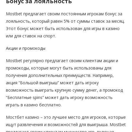
Бонус за лояльность
Mostbet предлагает своим постоянным игрокам бонус за
лояльность, который равен 5% от суммы ставок за месяц.
Этот бонус может быть использован для игры в казино
или для ставок на спорт.
Акции и промокоды
Mostbet регулярно предлагает своим клиентам акции и
промокоды, которые могут быть использованы для
получения дополнительных преимуществ. Например,
акция “Большой выигрыш” может дать игроку
возможность выиграть крупную сумму денег, а промокод
“Бесплатные spins” может дать игроку возможность
играть в казино бесплатно.
Мостбет казино – это лучшее место для игроков, которые
ищут развлечения и возможностей для выигрыша. Mostbet
предлагает своим клиентам множество игр, включая