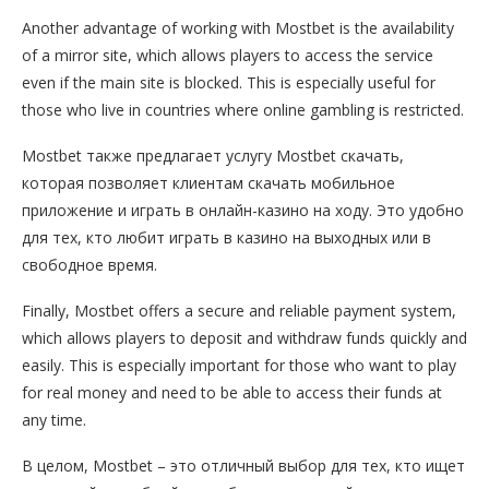
Another advantage of working with Mostbet is the availability
of a mirror site, which allows players to access the service
even if the main site is blocked. This is especially useful for
those who live in countries where online gambling is restricted.
Mostbet также предлагает услугу Mostbet скачать,
которая позволяет клиентам скачать мобильное
приложение и играть в онлайн-казино на ходу. Это удобно
для тех, кто любит играть в казино на выходных или в
свободное время.
Finally, Mostbet offers a secure and reliable payment system,
which allows players to deposit and withdraw funds quickly and
easily. This is especially important for those who want to play
for real money and need to be able to access their funds at
any time.
В целом, Mostbet – это отличный выбор для тех, кто ищет