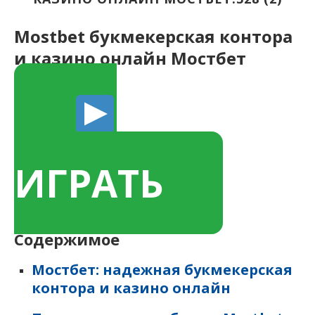
Mostbet букмекерская контора
и казино онлайн Мостбет
ИГРАТЬ
Содержимое
Мостбет: надежная букмекерская
контора и казино онлайн