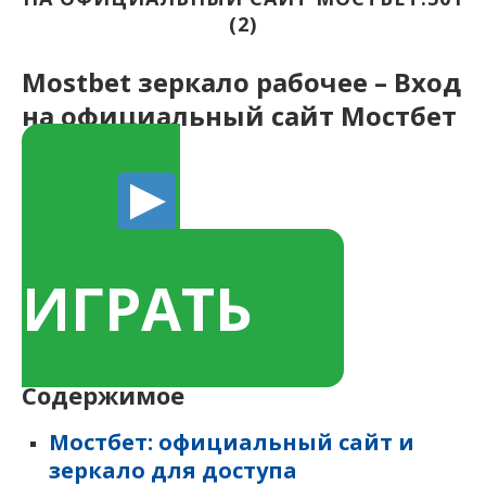
(2)
Mostbet зеркало рабочее – Вход
на официальный сайт Мостбет
ИГРАТЬ
Содержимое
Мостбет: официальный сайт и
зеркало для доступа