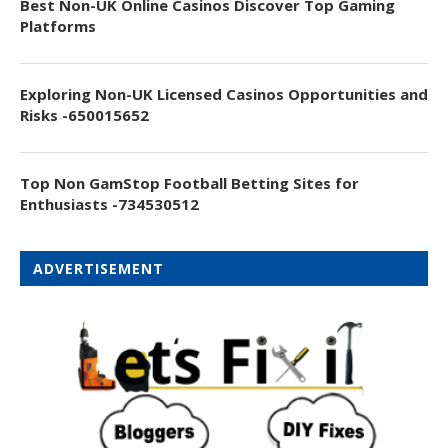
Best Non-UK Online Casinos Discover Top Gaming
Platforms
Exploring Non-UK Licensed Casinos Opportunities and
Risks -650015652
Top Non GamStop Football Betting Sites for
Enthusiasts -734530512
ADVERTISEMENT