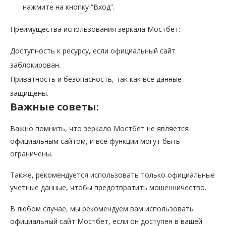
нажмите на кнопку “Вход”.
Преимущества использования зеркала Мостбет:
Доступность к ресурсу, если официальный сайт
заблокирован.
Приватность и безопасность, так как все данные
защищены.
Важные советы:
Важно помнить, что зеркало Мостбет не является
официальным сайтом, и все функции могут быть
ограничены.
Также, рекомендуется использовать только официальные
учетные данные, чтобы предотвратить мошенничество.
В любом случае, мы рекомендуем вам использовать
официальный сайт Мостбет, если он доступен в вашей