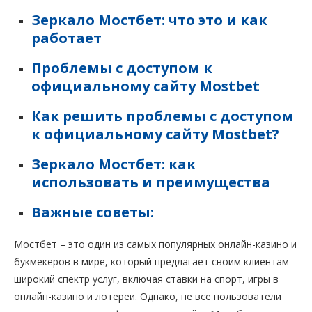
Зеркало Мостбет: что это и как
работает
Проблемы с доступом к
официальному сайту Mostbet
Как решить проблемы с доступом
к официальному сайту Mostbet?
Зеркало Мостбет: как
использовать и преимущества
Важные советы:
Мостбет – это один из самых популярных онлайн-казино и
букмекеров в мире, который предлагает своим клиентам
широкий спектр услуг, включая ставки на спорт, игры в
онлайн-казино и лотереи. Однако, не все пользователи