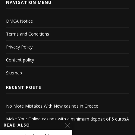
NAVIGATION MENU
DMCA Notice
Terms and Conditions
Privacy Policy
Content policy
Sitemap
RECENT POSTS
No More Mistakes With New casinos in Greece
Make Your Online casinos with a minimum deposit of 5 eurosA
Reality
READ ALSO