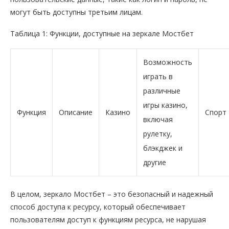
могут быть доступны третьим лицам.
Таблица 1: Функции, доступные на зеркале Мостбет
Возможность
играть в
различные
игры казино,
Функция
Описание
Казино
Спорт
включая
рулетку,
блэкджек и
другие
В целом, зеркало Мостбет – это безопасный и надежный
способ доступа к ресурсу, который обеспечивает
пользователям доступ к функциям ресурса, не нарушая