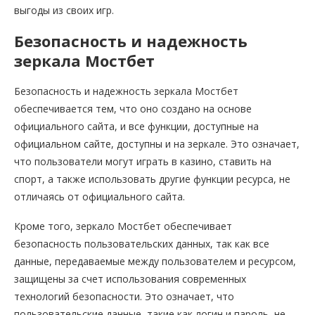
выгоды из своих игр.
Безопасность и надежность
зеркала Мостбет
Безопасность и надежность зеркала Мостбет
обеспечивается тем, что оно создано на основе
официального сайта, и все функции, доступные на
официальном сайте, доступны и на зеркале. Это означает,
что пользователи могут играть в казино, ставить на
спорт, а также использовать другие функции ресурса, не
отличаясь от официального сайта.
Кроме того, зеркало Мостбет обеспечивает
безопасность пользовательских данных, так как все
данные, передаваемые между пользователем и ресурсом,
защищены за счет использования современных
технологий безопасности. Это означает, что
пользовательские данные, такие как логин и пароль, не