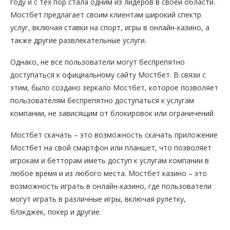
году и с тех пор стала одним из лидеров в своей области.
Мостбет предлагает своим клиентам широкий спектр
услуг, включая ставки на спорт, игры в онлайн-казино, а
также другие развлекательные услуги.
Однако, не все пользователи могут беспрепятно
доступаться к официальному сайту Мостбет. В связи с
этим, было создано зеркало Мостбет, которое позволяет
пользователям беспрепятно доступаться к услугам
компании, не зависящим от блокировок или ограничений.
Мостбет скачать – это возможность скачать приложение
Мостбет на свой смартфон или планшет, что позволяет
игрокам и бетторам иметь доступ к услугам компании в
любое время и из любого места. Мостбет казино – это
возможность играть в онлайн-казино, где пользователи
могут играть в различные игры, включая рулетку,
блэкджек, покер и другие.