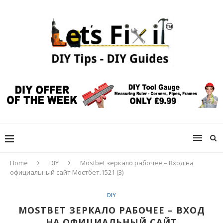
Home
DIY
Mostbet зеркало рабочее – Вход на
официальный сайт Мостбет.1521 (3)
DIY
MOSTBET ЗЕРКАЛО РАБОЧЕЕ – ВХОД
НА ОФИЦИАЛЬНЫЙ САЙТ