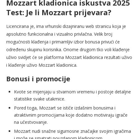
Mozzart kladionica iskustva 2025
Test: Je li Mozzart prijevara?
Licencirana je, ima vrhunski dizajniranu web stranicu koja je
apsolutno funkcionalna i vizualno privlačna. Velik broj
mogućnosti klađenja i primamljiv izbor bonusa privući će
određenu skupinu korisnika. Onome drugom tko voli klađenje
uživo svidjet će se platforma Mozzart kladionica rezultati uživo
i klađenje uživo Mozzart kladionica.
Bonusi i promocije
Kvote se mijenjaju u stvarnom vremenu i postoje detaljne
statistike svake utakmice.
Pored toga, Mozzart se ističe izdašnim bonusima i
atraktivnim promocijama koje dodatno motiviraju igrače
na učestvovanje.
Mozzart nudi snažne sigurnosne značajke svojim igračima
i može se smatrati pouzdanom kladionicom.