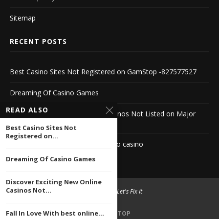
Sitemap
RECENT POSTS
Best Casino Sites Not Registered on GamStop -827577527
Dreaming Of Casino Games
READ ALSO
Discover Exciting New Online Casinos Not Listed on Major
Platforms
Best Casino Sites Not
Registered on...
Fall In Love With best online crypto casino
Dreaming Of Casino Games
Discover Exciting New Online
Casinos Not...
© 2004 -
2026 Let's Fix It
Fall In Love With best online...
BACK TO TOP