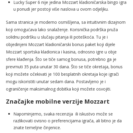
Lucky Super 6 nije jedina Mozzart kladioničarska bingo igra
u ponudi jer postoji više naslova u ovom odjeljku.
Sama stranica je moderno osmišljena, sa intuitivnim dizajnom
koji omogućava lako snalaženje. Korisnička podrška pruža
solidnu podršku u slučaju pitanja ili poteškoća. Tu je i
objedinjeni Mozzart kladioničarski bonus paket koji dijele
Mozzart sportska kladionica i kasina, odnosno igre u obje
sfere klađenja. Što se tiče samog bonusa, potrebno ga je
prevrnuti 35 puta unutar 30 dana. Što se tiče okretaja, bonus
koji možete očekivati ​​je 100 besplatnih okretaja koje igrači
mogu iskoristiti unutar sedam dana. Postavljeno je i
ograničenje maksimalnog dobitka koji možete osvojiti.
Značajke mobilne verzije Mozzart
Napominjemo, svaka recenzija ili iskustvo može se
razlikovati ovisno o preferencijama igrača, ali bitno je da
znate temeljne činjenice.