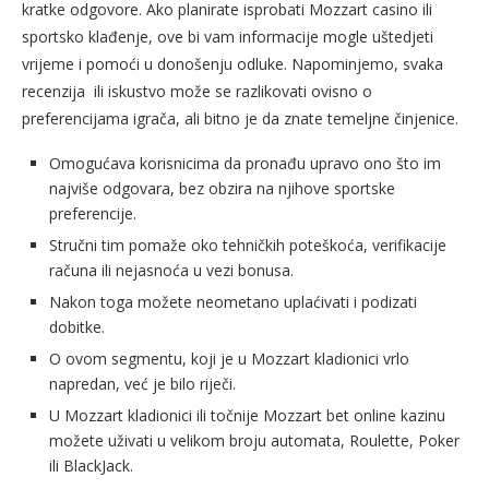
kratke odgovore. Ako planirate isprobati Mozzart casino ili
sportsko klađenje, ove bi vam informacije mogle uštedjeti
vrijeme i pomoći u donošenju odluke. Napominjemo, svaka
recenzija ili iskustvo može se razlikovati ovisno o
preferencijama igrača, ali bitno je da znate temeljne činjenice.
Omogućava korisnicima da pronađu upravo ono što im
najviše odgovara, bez obzira na njihove sportske
preferencije.
Stručni tim pomaže oko tehničkih poteškoća, verifikacije
računa ili nejasnoća u vezi bonusa.
Nakon toga možete neometano uplaćivati i podizati
dobitke.
O ovom segmentu, koji je u Mozzart kladionici vrlo
napredan, već je bilo riječi.
U Mozzart kladionici ili točnije Mozzart bet online kazinu
možete uživati ​​u velikom broju automata, Roulette, Poker
ili BlackJack.