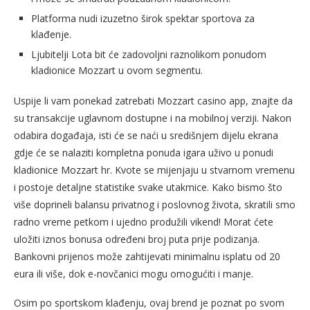
Platforma nudi izuzetno širok spektar sportova za
klađenje.
Ljubitelji Lota bit će zadovoljni raznolikom ponudom
kladionice Mozzart u ovom segmentu.
Uspije li vam ponekad zatrebati Mozzart casino app, znajte da
su transakcije uglavnom dostupne i na mobilnoj verziji. Nakon
odabira događaja, isti će se naći u središnjem dijelu ekrana
gdje će se nalaziti kompletna ponuda igara uživo u ponudi
kladionice Mozzart hr. Kvote se mijenjaju u stvarnom vremenu
i postoje detaljne statistike svake utakmice. Kako bismo što
više doprineli balansu privatnog i poslovnog života, skratili smo
radno vreme petkom i ujedno produžili vikend! Morat ćete
uložiti iznos bonusa određeni broj puta prije podizanja.
Bankovni prijenos može zahtijevati minimalnu isplatu od 20
eura ili više, dok e-novčanici mogu omogućiti i manje.
Osim po sportskom klađenju, ovaj brend je poznat po svom