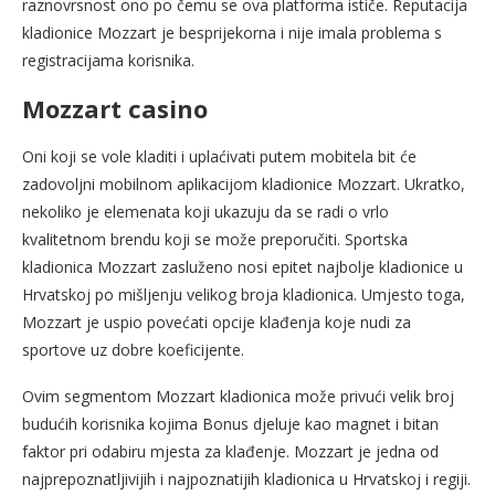
raznovrsnost ono po čemu se ova platforma ističe. Reputacija
kladionice Mozzart je besprijekorna i nije imala problema s
registracijama korisnika.
Mozzart casino
Oni koji se vole kladiti i uplaćivati ​​putem mobitela bit će
zadovoljni mobilnom aplikacijom kladionice Mozzart. Ukratko,
nekoliko je elemenata koji ukazuju da se radi o vrlo
kvalitetnom brendu koji se može preporučiti. Sportska
kladionica Mozzart zasluženo nosi epitet najbolje kladionice u
Hrvatskoj po mišljenju velikog broja kladionica. Umjesto toga,
Mozzart je uspio povećati opcije klađenja koje nudi za
sportove uz dobre koeficijente.
Ovim segmentom Mozzart kladionica može privući velik broj
budućih korisnika kojima Bonus djeluje kao magnet i bitan
faktor pri odabiru mjesta za klađenje. Mozzart je jedna od
najprepoznatljivijih i najpoznatijih kladionica u Hrvatskoj i regiji.