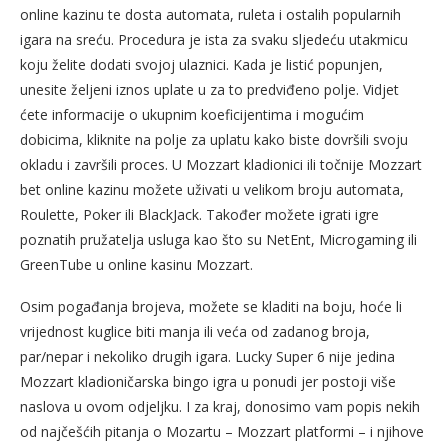
online kazinu te dosta automata, ruleta i ostalih popularnih
igara na sreću. Procedura je ista za svaku sljedeću utakmicu
koju želite dodati svojoj ulaznici. Kada je listić popunjen,
unesite željeni iznos uplate u za to predviđeno polje. Vidjet
ćete informacije o ukupnim koeficijentima i mogućim
dobicima, kliknite na polje za uplatu kako biste dovršili svoju
okladu i završili proces. U Mozzart kladionici ili točnije Mozzart
bet online kazinu možete uživati ​​u velikom broju automata,
Roulette, Poker ili BlackJack. Također možete igrati igre
poznatih pružatelja usluga kao što su NetEnt, Microgaming ili
GreenTube u online kasinu Mozzart.
Osim pogađanja brojeva, možete se kladiti na boju, hoće li
vrijednost kuglice biti manja ili veća od zadanog broja,
par/nepar i nekoliko drugih igara. Lucky Super 6 nije jedina
Mozzart kladioničarska bingo igra u ponudi jer postoji više
naslova u ovom odjeljku. I za kraj, donosimo vam popis nekih
od najčešćih pitanja o Mozartu – Mozzart platformi – i njihove