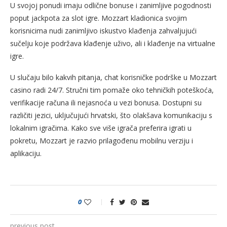
U svojoj ponudi imaju odlične bonuse i zanimljive pogodnosti
poput jackpota za slot igre. Mozzart kladionica svojim
korisnicima nudi zanimljivo iskustvo klađenja zahvaljujući
sučelju koje podržava klađenje uživo, ali i klađenje na virtualne
igre.
U slučaju bilo kakvih pitanja, chat korisničke podrške u Mozzart
casino radi 24/7. Stručni tim pomaže oko tehničkih poteškoća,
verifikacije računa ili nejasnoća u vezi bonusa. Dostupni su
različiti jezici, uključujući hrvatski, što olakšava komunikaciju s
lokalnim igračima. Kako sve više igrača preferira igrati u
pokretu, Mozzart je razvio prilagođenu mobilnu verziju i
aplikaciju.
0
previous post