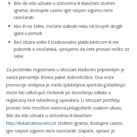
Bilo da više uživate u slotovima ili klasičnim stolnim
igrama, dostupne casino igre raspon sigurno neće
razočarati.
Ako ih ne želite, možete izabrati neku od brojnih drugih
igara u ponudi.
Bez obzira volite li tradicionalno platiti karticom ili ste
pobornik e-novčanika, vjerujemo da ćete pronaći nešto za
sebe.
Za početnike registrirane u Mozzart kladionici pripremljen je
zaista primamljiv Bonus paket dobrodošlice. Ova vrsta
promocije omiljena je među ljubiteljima sportskog klađenja i
može biti odlučujući čimbenik pri donošenju odluke o
registraciji kod određenog operatera. U Mozzart portfelju
pronaći ćete mnoštvo naslova prilagođenih svakom ukusu.
Bilo da više uživate u slotovima ili klasičnim
http://dukatzabanovinu.hr
stolnim igrama, dostupne casino
igre raspon sigurno neće razočarati. Dapače, upravo je