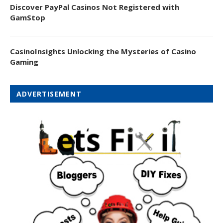
Discover PayPal Casinos Not Registered with
GamStop
CasinoInsights Unlocking the Mysteries of Casino
Gaming
ADVERTISEMENT