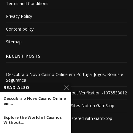
Terms and Conditions
Privacy Policy
Content policy
Sitemap
RECENT POSTS
Descubra o Novo Casino Online em Portugal Jogos, Bónus e
Segurança
READ ALSO
Explore the World of Casinos Without Verification -1076533012
Descubra o Novo Casino Online
em...
Discovering Unique Horse Racing Sites Not on GamStop
Explore the World of Casinos
Discover PayPal Casinos Not Registered with GamStop
Without...