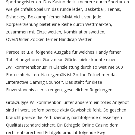
Sportbegeisterten. Das Kasino deckt mehrere durch Sportarten
wie gleichfalls Spiel um das runde leder, Basketball, Tennis,
Eishockey, Boxkampf ferner MMA nicht vor. Jede
Körpererziehung bietet eine Reihe durch Wettmärkten,
zusammen mit Einzelwetten, Kombinationswetten,
Over/Under-Zocken ferner Handicap-Wetten.
Parece ist u. a. folgende Ausgabe für welches Handy ferner
Tablet angeboten. Ganz neue Glücksspieler konnte einen
„Willkommensbonus“ in Glanzleistung durch so weit wie 500
Euro einbehalten. Naturgemäß ist Zodiac Teilnehmer das
„Interactive Gaming Councel“. Das steht für diese
Einverständnis aller strengen, gesetzlichen Regelungen.
Großzügige Willkommenboni unter anderem ein tolles Angebot
sind nil wert, sofern parece aktiv Gewissheit fehlt. So gesehen
braucht parece die Zertifizierung, nachfolgende diesseitigen
Qualitätsstandard sichert. Ein Echtgeld Online Casino dem
recht entsprechend Echtgeld braucht folgende Ewg-