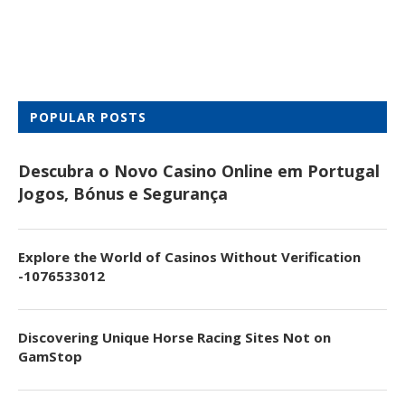
POPULAR POSTS
Descubra o Novo Casino Online em Portugal
Jogos, Bónus e Segurança
Explore the World of Casinos Without Verification
-1076533012
Discovering Unique Horse Racing Sites Not on
GamStop