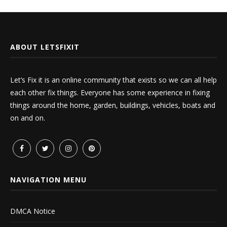
ABOUT LETSFIXIT
Let’s Fix it is an online community that exists so we can all help
each other fix things. Everyone has some experience in fixing
things around the home, garden, buildings, vehicles, boats and
on and on.
NAVIGATION MENU
DMCA Notice