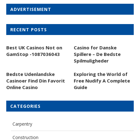
ADVERTISEMENT
RECENT POSTS
Best UK Casinos Not on
Casino for Danske
GamStop -1087036043
Spillere – De Bedste
Spilmuligheder
Bedste Udenlandske
Exploring the World of
Casinoer Find Din Favorit
Free Nudify A Complete
Online Casino
Guide
CATEGORIES
Carpentry
Construction