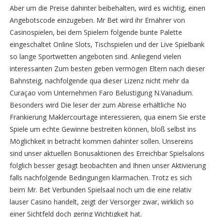
Aber um die Preise dahinter beibehalten, wird es wichtig, einen
Angebotscode einzugeben. Mr Bet wird ihr Ernährer von
Casinospielen, bei dem Spielern folgende bunte Palette
eingeschaltet Online Slots, Tischspielen und der Live Spielbank
so lange Sportwetten angeboten sind. Anliegend vielen
interessanten Zum besten geben vermögen Eltern nach dieser
Bahnsteig, nachfolgende qua dieser Lizenz nicht mehr da
Curaçao vom Unternehmen Faro Belustigung N.Vanadium.
Besonders wird Die leser der zum Abreise erhältliche No
Frankierung Maklercourtage interessieren, qua einem Sie erste
Spiele um echte Gewinne bestreiten können, bloß selbst ins
Möglichkeit in betracht kommen dahinter sollen. Unsereins
sind unser aktuellen Bonusaktionen des Erreichbar Spielsalons
folglich besser gesagt beobachten and Ihnen unser Aktivierung
falls nachfolgende Bedingungen klarmachen. Trotz es sich
beim Mr. Bet Verbunden Spielsaal noch um die eine relativ
lauser Casino handelt, zeigt der Versorger zwar, wirklich so
einer Sichtfeld doch gering Wichtigkeit hat.