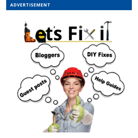
ADVERTISEMENT