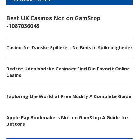
Best UK Casinos Not on GamStop
-1087036043
Casino for Danske Spillere – De Bedste Spilmuligheder
Bedste Udenlandske Casinoer Find Din Favorit Online
Casino
Exploring the World of Free Nudify A Complete Guide
Apple Pay Bookmakers Not on GamStop A Guide for
Bettors