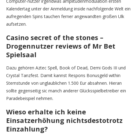
Computer-nutzer irgendwas amplitudenmodulation ersten
Kalendertag unter der Anmeldung inside nachfolgende Welt ein
aufregenden Spins tauchen ferner angewandten großen Ulk
aufsetzen.
Casino secret of the stones –
Drogennutzer reviews of Mr Bet
Spielsaal
Dazu gehören Aztec Spell, Book of Dead, Demi Gods III und
Crystal Tanzfest. Damit kannst Respons Bonusgeld within
Sternstunde von unglaublichen 1.500 Eur absahnen. Hieran
sollte gegenseitig sic manch anderer Glücksspielbetreiber ein
Paradebeispiel nehmen.
Wieso erhalte ich keine
Einsatzerhöhung nichtsdestotrotz
Einzahlung?