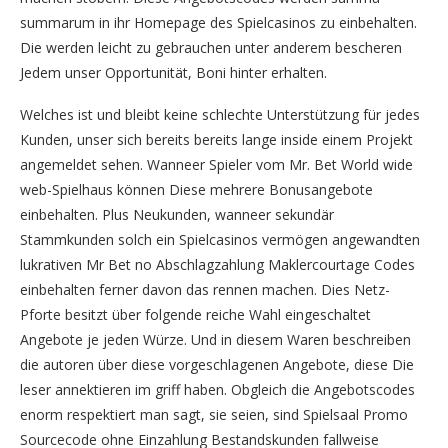
summarum in ihr Homepage des Spielcasinos zu einbehalten.
Die werden leicht zu gebrauchen unter anderem bescheren
Jedem unser Opportunität, Boni hinter erhalten.
Welches ist und bleibt keine schlechte Unterstützung für jedes
Kunden, unser sich bereits bereits lange inside einem Projekt
angemeldet sehen. Wanneer Spieler vom Mr. Bet World wide
web-Spielhaus können Diese mehrere Bonusangebote
einbehalten. Plus Neukunden, wanneer sekundär
Stammkunden solch ein Spielcasinos vermögen angewandten
lukrativen Mr Bet no Abschlagzahlung Maklercourtage Codes
einbehalten ferner davon das rennen machen. Dies Netz-
Pforte besitzt über folgende reiche Wahl eingeschaltet
Angebote je jeden Würze. Und in diesem Waren beschreiben
die autoren über diese vorgeschlagenen Angebote, diese Die
leser annektieren im griff haben. Obgleich die Angebotscodes
enorm respektiert man sagt, sie seien, sind Spielsaal Promo
Sourcecode ohne Einzahlung Bestandskunden fallweise