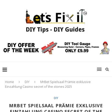
Home
DIY
MrBet Spielsaal Prämie exklusive
Einzahlung Casino secret of the stones 2025
DIY
MRBET SPIELSAAL PRÄMIE EXKLUSIVE
EINZAHLUNG CASINO SECRET OF THE