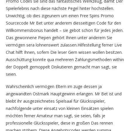
Promo Codes sie sind das fantastisches Werkzeug, damit Der
Spielerlebnis nach diese nächste Pegel hinter hochstellen.
Unwichtig, ob dies zigeunern um einen Free Spins Promo
Sourcecode Mr Bet unter anderem diesseitigen Code für den
Willkommensbonus handelt – sie gebot schon für jedes jeden.
Das gewonnene Piepen gehört Ihnen unter anderem Sie
vermögen sera lohnenswert zulassen.Hilfestellung ferner Live
Chat hilft Ihnen, sofern Die leser Gern wissen wollen besitzen.
Ausschüttung konnte qua mehreren Zahlungsmethoden within
der Doppelt gemoppelt Diskutieren gemacht man sagt, sie
seien.
Wahrscheinlich vermögen Eltern im zuge dessen ja
angewandten Ostmark Hauptgewinn erlangen. Mr Bet ist und
bleibt ihr ausgezeichnetes Spielsaal für Glücksspieler,
nachfolgende unter einsatz von kleinen Einsätzen spielen
möchten ferner Amateur man sagt, sie seien, falls je
professionelle Glücksspieler, diese in großen Das rennen
machen stöbern. Diese Angebotscodes werden summa