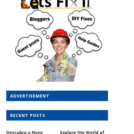
ADVERTISEMENT
RECENT POSTS
Descubra o Novo
Explore the World of