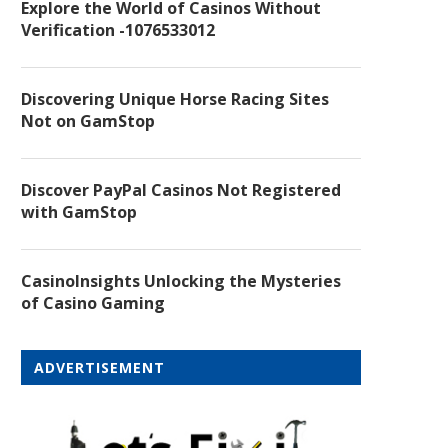
Explore the World of Casinos Without
Verification -1076533012
Discovering Unique Horse Racing Sites
Not on GamStop
Discover PayPal Casinos Not Registered
with GamStop
CasinoInsights Unlocking the Mysteries
of Casino Gaming
ADVERTISEMENT