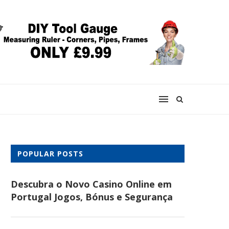
POPULAR POSTS
Descubra o Novo Casino Online em
Portugal Jogos, Bónus e Segurança