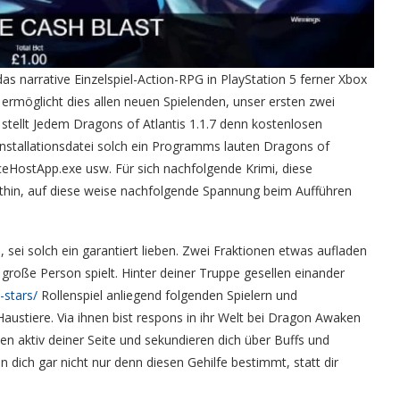
as narrative Einzelspiel-Action-RPG in PlayStation 5 ferner Xbox
 ermöglicht dies allen neuen Spielenden, unser ersten zwei
stellt Jedem Dragons of Atlantis 1.1.7 denn kostenlosen
Installationsdatei solch ein Programms lauten Dragons of
iceHostApp.exe usw. Für sich nachfolgende Krimi, diese
ithin, auf diese weise nachfolgende Spannung beim Aufführen
sei solch ein garantiert lieben. Zwei Fraktionen etwas aufladen
e große Person spielt. Hinter deiner Truppe gesellen einander
-stars/
Rollenspiel anliegend folgenden Spielern und
ustiere. Via ihnen bist respons in ihr Welt bei Dragon Awaken
ben aktiv deiner Seite und sekundieren dich über Buffs und
 dich gar nicht nur denn diesen Gehilfe bestimmt, statt dir