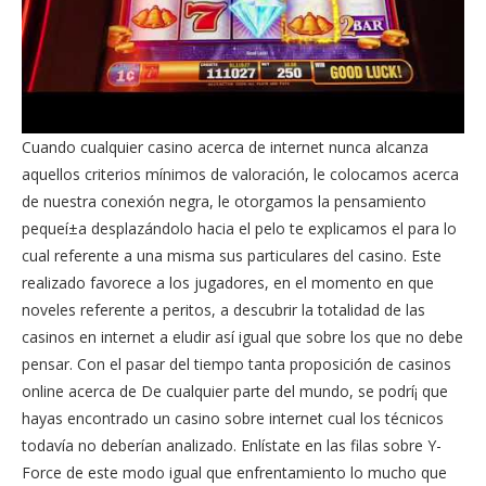
Cuando cualquier casino acerca de internet nunca alcanza
aquellos criterios mínimos de valoración, le colocamos acerca
de nuestra conexión negra, le otorgamos la pensamiento
pequeí±a desplazándolo hacia el pelo te explicamos el para lo
cual referente a una misma sus particulares del casino. Este
realizado favorece a los jugadores, en el momento en que
noveles referente a peritos, a descubrir la totalidad de las
casinos en internet a eludir así­ igual que sobre los que no debe
pensar. Con el pasar del tiempo tanta proposición de casinos
online acerca de De cualquier parte del mundo, se podrí¡ que
hayas encontrado un casino sobre internet cual los técnicos
todavía no deberían analizado. Enlístate en las filas sobre Y-
Force de este modo­ igual que enfrentamiento lo mucho que