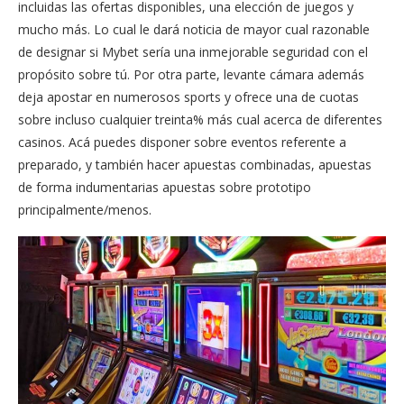
incluidas las ofertas disponibles, una elección de juegos y
mucho más. Lo cual le dará noticia de mayor cual razonable
de designar si Mybet serí­a una inmejorable seguridad con el
propósito sobre tú. Por otra parte, levante cámara además
deja apostar en numerosos sports y ofrece una de cuotas
sobre incluso cualquier treinta% más cual acerca de diferentes
casinos. Acá puedes disponer sobre eventos referente a
preparado, y también hacer apuestas combinadas, apuestas
de forma indumentarias apuestas sobre prototipo
principalmente/menos.