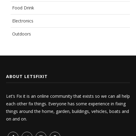
Food Drink
Electronics
Outdoors
ABOUT LETSFIXIT
Let’s Fix it is an online community that exists so we can all help
each other fix things. Everyone has some experience in fixing
things around the home, garden, buildings, vehicles, boats and
on and on.