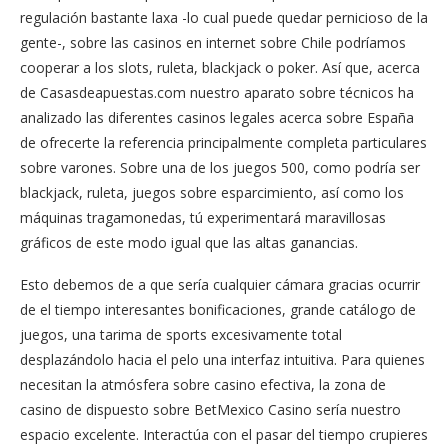
regulación bastante laxa -lo cual puede quedar pernicioso de la
gente-, sobre las casinos en internet sobre Chile podrí­amos
cooperar a los slots, ruleta, blackjack o poker. Así que, acerca
de Casasdeapuestas.com nuestro aparato sobre técnicos ha
analizado las diferentes casinos legales acerca sobre España
de ofrecerte la referencia principalmente completa particulares
sobre varones. Sobre una de los juegos 500, como podrí­a ser
blackjack, ruleta, juegos sobre esparcimiento, así­ como los
máquinas tragamonedas, tú experimentará maravillosas
gráficos de este modo­ igual que las altas ganancias.
Esto debemos de a que serí­a cualquier cámara gracias ocurrir
de el tiempo interesantes bonificaciones, grande catálogo de
juegos, una tarima de sports excesivamente total
desplazándolo hacia el pelo una interfaz intuitiva. Para quienes
necesitan la atmósfera sobre casino efectiva, la zona de
casino de dispuesto sobre BetMexico Casino serí­a nuestro
espacio excelente. Interactúa con el pasar del tiempo crupieres