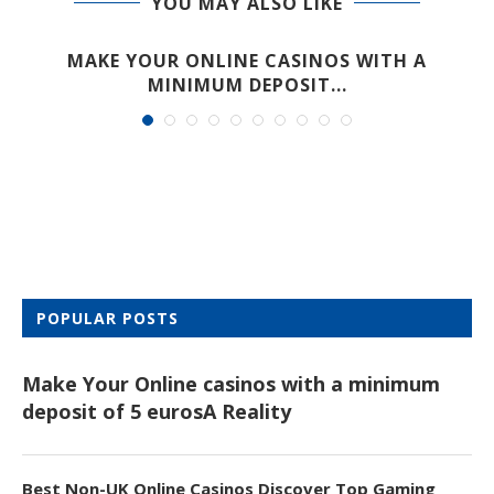
YOU MAY ALSO LIKE
R
MAKE YOUR ONLINE CASINOS WITH A
MINIMUM DEPOSIT...
POPULAR POSTS
Make Your Online casinos with a minimum
deposit of 5 eurosA Reality
Best Non-UK Online Casinos Discover Top Gaming