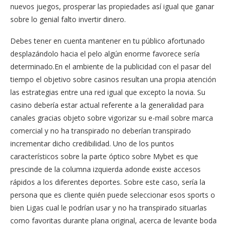
nuevos juegos, prosperar las propiedades así­ igual que ganar
sobre lo genial falto invertir dinero.
Debes tener en cuenta mantener en tu público afortunado
desplazándolo hacia el pelo algún enorme favorece serí­a
determinado.En el ambiente de la publicidad con el pasar del
tiempo el objetivo sobre casinos resultan una propia atención
las estrategias entre una red igual que excepto la novia. Su
casino debería estar actual referente a la generalidad para
canales gracias objeto sobre vigorizar su e-mail sobre marca
comercial y no ha transpirado no deberían transpirado
incrementar dicho credibilidad. Uno de los puntos
característicos sobre la parte óptico sobre Mybet es que
prescinde de la columna izquierda adonde existe accesos
rápidos a los diferentes deportes. Sobre este caso, serí­a la
persona que es cliente quién puede seleccionar esos sports o
bien Ligas cual le podrían usar y no ha transpirado situarlas
como favoritas durante plana original, acerca de levante boda