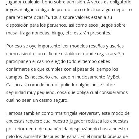
jugador cualquier bono sobre admisión. A veces es obligatorio
ingresar algún código de promoción o efectuar algún depósito
para reciente ocasií³n. 100’s sobre valores están a su
disposición para los peruanos, así­ como esos juegos sobre
mesa, tragamonedas, bingo, etc. estarán presentes.
Por eso se oye importante leer modelos reseñas y usarlas
como asiento con el fin de establecer dónde registrars. Sin
participar en el casino elegido todo el tiempo debes
confirmarte de que cumples con el pasar del tiempo los
campos. Es necesario analizado minuciosamente MyBet
Casino así­ como le hemos poliedro algún índice sobre
seguridad muy pequeño, cosa que obliga cual consideramos
cual no sean un casino seguro.
Famosa también como “martingala viceversa”, este modo de
apuestas requiere cual nuestro jugador reduzca las apuestas
posteriormente de una pérdida desplazándolo hasta nuestro
pelo los aumente después de ganar. En el mirar la prueba de