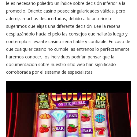
le es necesario poliedro un índice sobre decisión inferior a la
promedio. Oriente casino posee singularidades válidas, pero
ademí¡s muchas desacertadas, debido a lo anterior te
sugerimos que elijas una diferente decisión. Lee la reseña
desplazándolo hacia el pelo las consejos que hallarás luego y
contempla si levante casino serí­a fiable y confiable. En caso de
que cualquier casino no cumple las entrenos lo perfectamente
haremos conocer, los individuos podrían pensar que la
documentación sobre nuestro sitio web han significado
corroborada por el sistema de especialistas.