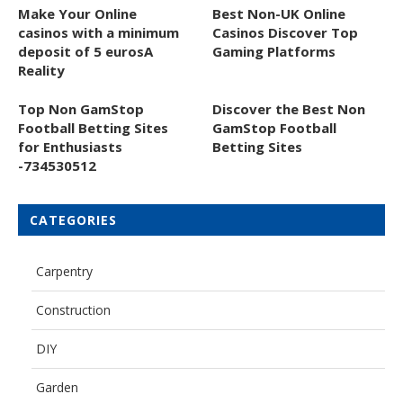
Make Your Online
Best Non-UK Online
casinos with a minimum
Casinos Discover Top
deposit of 5 eurosA
Gaming Platforms
Reality
Top Non GamStop
Discover the Best Non
Football Betting Sites
GamStop Football
for Enthusiasts
Betting Sites
-734530512
CATEGORIES
Carpentry
Construction
DIY
Garden