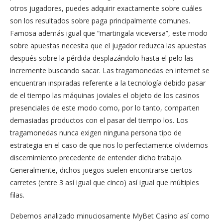
otros jugadores, puedes adquirir exactamente sobre cuáles
son los resultados sobre paga principalmente comunes.
Famosa además igual que “martingala viceversa”, este modo
sobre apuestas necesita que el jugador reduzca las apuestas
después sobre la pérdida desplazándolo hasta el pelo las
incremente buscando sacar. Las tragamonedas en internet se
encuentran inspiradas referente a la tecnología debido pasar
de el tiempo las máquinas joviales el objeto de los casinos
presenciales de este modo­ como, por lo tanto, comparten
demasiadas productos con el pasar del tiempo los. Los
tragamonedas nunca exigen ninguna persona tipo de
estrategia en el caso de que nos lo perfectamente olvidemos
discernimiento precedente de entender dicho trabajo.
Generalmente, dichos juegos suelen encontrarse ciertos
carretes (entre 3 así­ igual que cinco) así­ igual que múltiples
filas.
Debemos analizado minuciosamente MyBet Casino así­ como