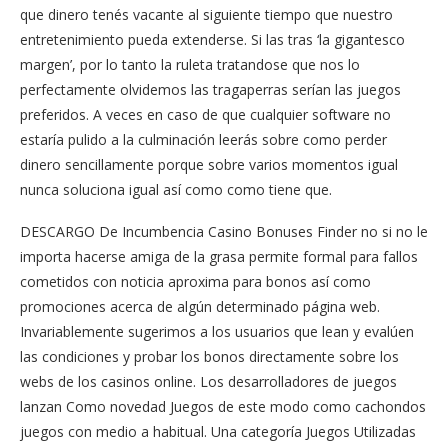
que dinero tenés vacante al siguiente tiempo que nuestro
entretenimiento pueda extenderse. Si las tras ‘la gigantesco
margen’, por lo tanto la ruleta tratandose que nos lo
perfectamente olvidemos las tragaperras serían las juegos
preferidos. A veces en caso de que cualquier software no
estaría pulido a la culminación leerás sobre como perder
dinero sencillamente porque sobre varios momentos igual
nunca soluciona igual así­ como como tiene que.
DESCARGO De Incumbencia Casino Bonuses Finder no si no le
importa hacerse amiga de la grasa permite formal para fallos
cometidos con noticia aproxima para bonos así­ como
promociones acerca de algún determinado página web.
Invariablemente sugerimos a los usuarios que lean y evalúen
las condiciones y probar los bonos directamente sobre los
webs de los casinos online. Los desarrolladores de juegos
lanzan Como novedad Juegos de este modo­ como cachondos
juegos con medio a habitual. Una categoría Juegos Utilizadas