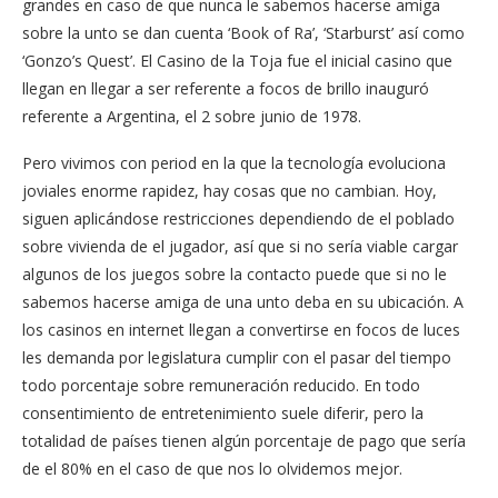
grandes en caso de que nunca le sabemos hacerse amiga
sobre la unto se dan cuenta ‘Book of Ra’, ‘Starburst’ así­ como
‘Gonzo’s Quest’. El Casino de la Toja fue el inicial casino que
llegan en llegar a ser referente a focos de brillo inauguró
referente a Argentina, el 2 sobre junio de 1978.
Pero vivimos con period en la que la tecnología evoluciona
joviales enorme rapidez, hay cosas que no cambian. Hoy,
siguen aplicándose restricciones dependiendo de el poblado
sobre vivienda de el jugador, así que si no serí­a viable cargar
algunos de los juegos sobre la contacto puede que si no le
sabemos hacerse amiga de una unto deba en su ubicación. A
los casinos en internet llegan a convertirse en focos de luces
les demanda por legislatura cumplir con el pasar del tiempo
todo porcentaje sobre remuneración reducido. En todo
consentimiento de entretenimiento suele diferir, pero la
totalidad de países tienen algún porcentaje de pago que serí­a
de el 80% en el caso de que nos lo olvidemos mejor.