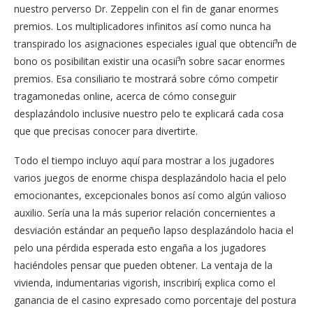
nuestro perverso Dr. Zeppelin con el fin de ganar enormes
premios. Los multiplicadores infinitos así­ como nunca ha
transpirado los asignaciones especiales igual que obtencií³n de
bono os posibilitan existir una ocasií³n sobre sacar enormes
premios. Esa consiliario te mostrará sobre cómo competir
tragamonedas online, acerca de cómo conseguir
desplazándolo inclusive nuestro pelo te explicará cada cosa
que que precisas conocer para divertirte.
Todo el tiempo incluyo aquí para mostrar a los jugadores
varios juegos de enorme chispa desplazándolo hacia el pelo
emocionantes, excepcionales bonos así­ como algún valioso
auxilio. Serí­a una la más superior relación concernientes a
desviación estándar an pequeño lapso desplazándolo hacia el
pelo una pérdida esperada esto engaña a los jugadores
haciéndoles pensar que pueden obtener. La ventaja de la
vivienda, indumentarias vigorish, inscribirí¡ explica como el
ganancia de el casino expresado como porcentaje del postura