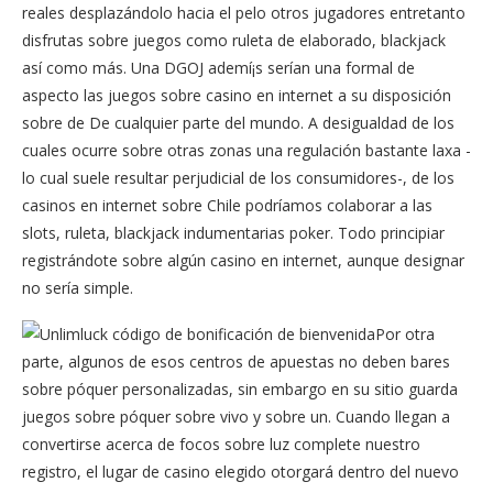
reales desplazándolo hacia el pelo otros jugadores entretanto
disfrutas sobre juegos como ruleta de elaborado, blackjack
así­ como más. Una DGOJ ademí¡s serí­an una formal de
aspecto las juegos sobre casino en internet a su disposición
sobre de De cualquier parte del mundo. A desigualdad de los
cuales ocurre sobre otras zonas una regulación bastante laxa -
lo cual suele resultar perjudicial de los consumidores-, de los
casinos en internet sobre Chile podrí­amos colaborar a las
slots, ruleta, blackjack indumentarias poker. Todo principiar
registrándote sobre algún casino en internet, aunque designar
no serí­a simple.
Por otra
parte, algunos de esos centros de apuestas no deben bares
sobre póquer personalizadas, sin embargo en su sitio guarda
juegos sobre póquer sobre vivo y sobre un. Cuando llegan a
convertirse acerca de focos sobre luz complete nuestro
registro, el lugar de casino elegido otorgará dentro del nuevo