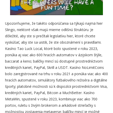
Upozorňujeme, že takéto odporúčania sa týkajú najmä hier
Slingo, niektoré však majú mierne odlišnú štruktúru. Je
dôležité, aby ste si prečítali legislatívu hier, ktoré chcete
vyskúšať, aby ste sa uistili, že ste oboznámení s pravidlami.
Kasíno Tao Luck Local, ktoré bolo spustené v roku 2023,
ponúka aj viac ako 600 hracích automatov v ázijskom štýle,
baccarat a keno; balíčky mincí sú dostupné prostredníctvom
kreditných kariet, PayPal, Skrill a USDT. Kasíno NoLimitCoins
bolo zaregistrované na trhu v roku 2021 a ponúka viac ako 400
hracích automatov, simulátory futbalového režiséra a digitálne
športy; platobné možnosti sú k dispozícii prostredníctvom Visa,
kreditných kariet, PayPal, Bitcoin a MuchBetter. Kasíno
MetaWin, spustené v roku 2023, kombinuje viac ako 700
portov, ruletu s živým brokerom a arkádové strieľačky s
možnosťou zostavenia metaverse; balíčky mincí je možné