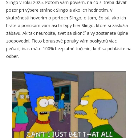
Slingo v roku 2025. Potom vám poviem, na čo si treba dávať
pozor pri výbere stránok Slingo a ako ich hodnotím. V
skutočnosti hovorím o portoch Slingo, o tom, čo sú, ako ich
hráte a ponúkam vám asi tri typy hier Slingo, ktoré si zaslúžia
zábavu. Ak tak neurobíte, svet sa skončí a vy zostanete úplne
zodpovední. Tieto bonusové ponuky vám poskytnú viac
peňazí, inak máte 100% bezplatné točenie, keď sa prihlásite na
odber.