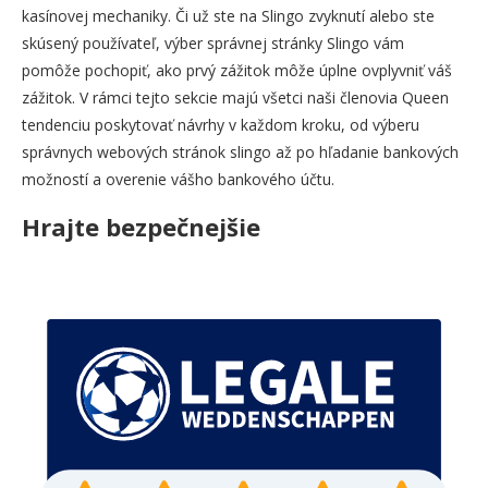
kasínovej mechaniky. Či už ste na Slingo zvyknutí alebo ste
skúsený používateľ, výber správnej stránky Slingo vám
pomôže pochopiť, ako prvý zážitok môže úplne ovplyvniť váš
zážitok. V rámci tejto sekcie majú všetci naši členovia Queen
tendenciu poskytovať návrhy v každom kroku, od výberu
správnych webových stránok slingo až po hľadanie bankových
možností a overenie vášho bankového účtu.
Hrajte bezpečnejšie