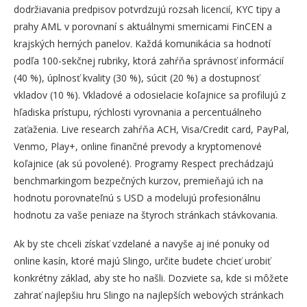
dodržiavania predpisov potvrdzujú rozsah licencií, KYC tipy a
prahy AML v porovnaní s aktuálnymi smernicami FinCEN a
krajských herných panelov. Každá komunikácia sa hodnotí
podľa 100-sekčnej rubriky, ktorá zahŕňa správnosť informácií
(40 %), úplnosť kvality (30 %), súcit (20 %) a dostupnosť
vkladov (10 %). Vkladové a odosielacie koľajnice sa profilujú z
hľadiska prístupu, rýchlosti vyrovnania a percentuálneho
zaťaženia. Live research zahŕňa ACH, Visa/Credit card, PayPal,
Venmo, Play+, online finančné prevody a kryptomenové
koľajnice (ak sú povolené). Programy Respect prechádzajú
benchmarkingom bezpečných kurzov, premieňajú ich na
hodnotu porovnateľnú s USD a modelujú profesionálnu
hodnotu za vaše peniaze na štyroch stránkach stávkovania.
Ak by ste chceli získať vzdelané a navyše aj iné ponuky od
online kasín, ktoré majú Slingo, určite budete chcieť urobiť
konkrétny základ, aby ste ho našli. Dozviete sa, kde si môžete
zahrať najlepšiu hru Slingo na najlepších webových stránkach