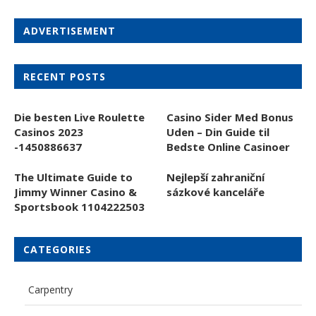
ADVERTISEMENT
RECENT POSTS
Die besten Live Roulette
Casino Sider Med Bonus
Casinos 2023
Uden – Din Guide til
-1450886637
Bedste Online Casinoer
The Ultimate Guide to
Nejlepší zahraniční
Jimmy Winner Casino &
sázkové kanceláře
Sportsbook 1104222503
CATEGORIES
Carpentry