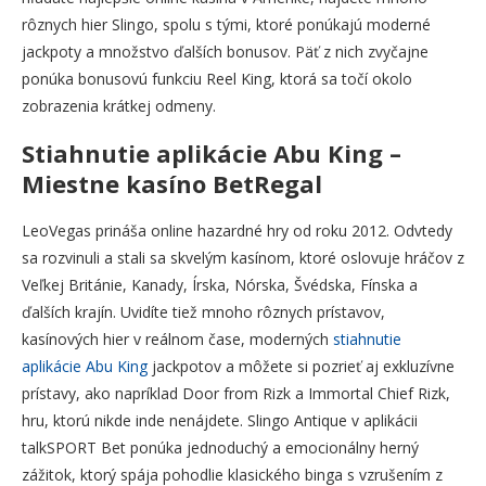
rôznych hier Slingo, spolu s tými, ktoré ponúkajú moderné
jackpoty a množstvo ďalších bonusov. Päť z nich zvyčajne
ponúka bonusovú funkciu Reel King, ktorá sa točí okolo
zobrazenia krátkej odmeny.
Stiahnutie aplikácie Abu King –
Miestne kasíno BetRegal
LeoVegas prináša online hazardné hry od roku 2012. Odvtedy
sa rozvinuli a stali sa skvelým kasínom, ktoré oslovuje hráčov z
Veľkej Británie, Kanady, Írska, Nórska, Švédska, Fínska a
ďalších krajín. Uvidíte tiež mnoho rôznych prístavov,
kasínových hier v reálnom čase, moderných
stiahnutie
aplikácie Abu King
jackpotov a môžete si pozrieť aj exkluzívne
prístavy, ako napríklad Door from Rizk a Immortal Chief Rizk,
hru, ktorú nikde inde nenájdete. Slingo Antique v aplikácii
talkSPORT Bet ponúka jednoduchý a emocionálny herný
zážitok, ktorý spája pohodlie klasického binga s vzrušením z