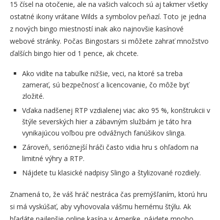
15 čísel na otočenie, ale na vašich valcoch sú aj takmer všetky
ostatné ikony vrátane Wilds a symbolov peňazí.
Toto je jedna
z nových bingo miestností inak ako najnovšie kasínové
webové stránky. Počas Bingostars si môžete zahrať množstvo
ďalších bingo hier od 1 pence, ak chcete.
Ako vidíte na tabuľke nižšie, veci, na ktoré sa treba
zamerať, sú bezpečnosť a licencovanie, čo môže byť
zložité.
Vďaka nadšenej RTP vzdialenej viac ako 95 %, konštrukcii v
štýle severských hier a zábavným službám je táto hra
vynikajúcou voľbou pre odvážnych fanúšikov slinga.
Zároveň, serióznejší hráči často vidia hru s ohľadom na
limitné výhry a RTP.
Nájdete tu klasické nadpisy Slingo a štylizované rozdiely.
Znamená to, že váš hráč nestráca čas premýšľaním, ktorú hru
si má vyskúšať, aby vyhovovala vášmu hernému štýlu. Ak
hľadáte najlepšie online kasína v Amerike, nájdete mnoho