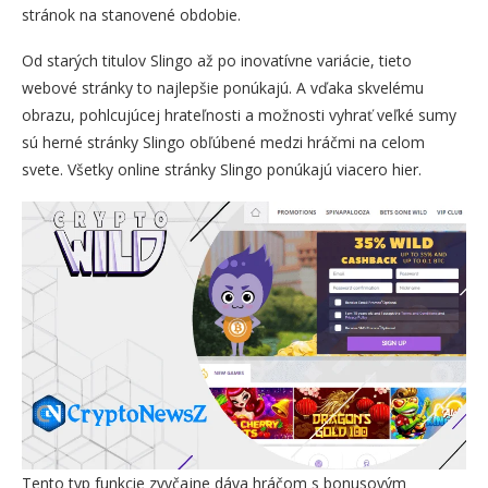
stránok na stanovené obdobie.
Od starých titulov Slingo až po inovatívne variácie, tieto
webové stránky to najlepšie ponúkajú. A vďaka skvelému
obrazu, pohlcujúcej hrateľnosti a možnosti vyhrať veľké sumy
sú herné stránky Slingo obľúbené medzi hráčmi na celom
svete. Všetky online stránky Slingo ponúkajú viacero hier.
Tento typ funkcie zvyčajne dáva hráčom s bonusovým