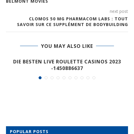
BELMONT MOVIES
next post
CLOMOS 50 MG PHARMACOM LABS : TOUT
SAVOIR SUR CE SUPPLÉMENT DE BODYBUILDING
YOU MAY ALSO LIKE
DIE BESTEN LIVE ROULETTE CASINOS 2023
-1450886637
POPULAR POSTS